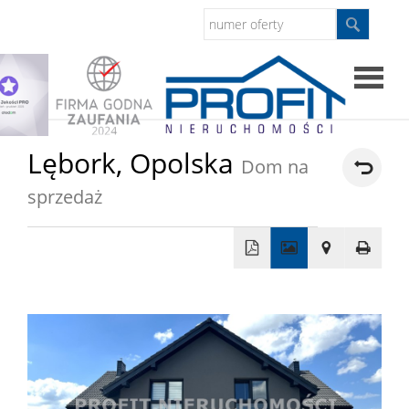
Strona
Lębork,
Opolska
Dom na
główna
sprzedaż
Sprzed
Mieszkan
+
−
Domy
Dzialki