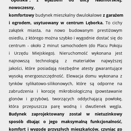
nowoczesny,
komfortowy
budynek mieszkalny dwulokalowe
z garażem
i ogrodem, usytuowany w centrum Lęborka.
To cichy
zakątek miasta, na nowo budowanym prestiżowym
osiedlu, z którego można szybko i wygodnie dostać się do
centrum - około 2 minut samochodem (do Placu Pokoju
i Urzędu Miejskiego). Nieruchomość wykonana jest
najnowszą technologią
z materiałów najwyższej
jakości, które
posiadają niezbędne atesty gwarantujące
wysoką energooszczędność
. Elewacja domu wykonana z
tynków sylikatowo-silikonowych, które są odporne na
zabrudzenia i korozję mikrobiologiczną (powstawanie
glonów i grzybów), tworzących oddychającą powłokę,
która przepuszcza parę wodną i dwutlenek węgla.
Budynek zaprojektowany został w nietuzinkowy
sposób dbając o jego maksymalną funkcjonalność,
komfort i wygodę przyszłych mieszkańców, czyniąc go