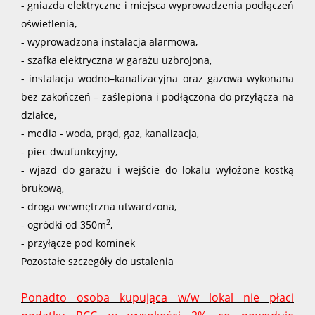
- gniazda elektryczne i miejsca wyprowadzenia podłączeń
oświetlenia,
- wyprowadzona instalacja alarmowa,
- szafka elektryczna w garażu uzbrojona,
- instalacja wodno–kanalizacyjna oraz gazowa wykonana
bez zakończeń – zaślepiona i podłączona do przyłącza na
działce,
- media - woda, prąd, gaz, kanalizacja,
- piec dwufunkcyjny,
- wjazd do garażu i wejście do lokalu wyłożone kostką
brukową,
- droga wewnętrzna utwardzona,
2
- ogródki od 350m
,
- przyłącze pod kominek
Pozostałe szczegóły do ustalenia
Ponadto osoba kupująca w/w lokal nie płaci