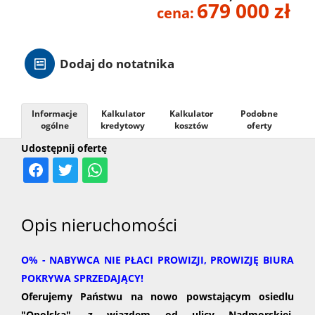
679 000 zł
cena:
Hale
Dodaj do notatnika
Nieruc
za
Informacje
Kalkulator
Kalkulator
Podobne
O
ogólne
kredytowy
kosztów
oferty
Udostępnij ofertę
granicą
firmie
Kontak
Opis nieruchomości
O% - NABYWCA NIE PŁACI PROWIZJI, PROWIZJĘ BIURA
POKRYWA SPRZEDAJĄCY!
Oferujemy Państwu na nowo powstającym osiedlu
"Opolska", z wjazdem od ulicy Nadmorskiej,