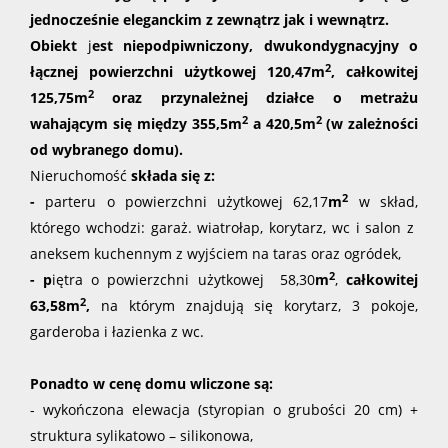
jednocześnie eleganckim z zewnątrz jak i wewnątrz.
Obiekt
j
est niepodpiwniczony, dwukondygnacyjny o
2
łącznej powierzchni użytkowej 120,47m
, całkowitej
2
125,75m
oraz przynależnej działce o metrażu
2
2
wahającym się między 355,5m
a 420,5m
(w zależności
od wybranego domu).
Nieruchomość
s
kłada się z:
2
-
parteru
o powierzchni użytkowej 62,17
m
w skład,
którego wchodzi: garaż. wiatrołap, korytarz, wc i salon z
aneksem kuchennym z wyjściem na taras oraz ogródek,
2
-
p
iętra o powierzchni użytkowej 58,30
m
,
całkowitej
2
63,58m
,
na którym znajdują się korytarz, 3 pokoje,
garderoba i łazienka z wc.
Ponadto w cenę domu wliczone są:
- wykończona elewacja (styropian o grubości 20 cm) +
struktura sylikatowo – silikonowa,