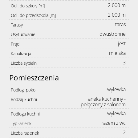
2 000 m
Odl. do szkoły [m]
2 000 m
Odl. do przedszkola [m]
taras
Tarasy
dwustronne
Usytuowanie
jest
Prąd
miejska
Kanalizacja
3
Liczba sypialni
Pomieszczenia
wylewka
Podłogi pokoi
aneks kuchenny -
Rodzaj kuchni
połączony z salonem
wylewka
Podłoga kuchni
razem z wc
Typ łazienki
2
Liczba łazienek