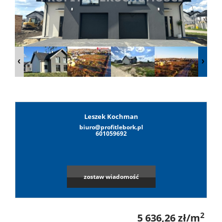
Lokale
Hale
Obiekty
Leszek Kochman
biuro@profitlebork.pl
Leaflet
|
©
OpenStreetMap
contributors
Wynaj
601059692
Mieszkan
zostaw wiadomość
Lokale
2
5 636,26 zł/m