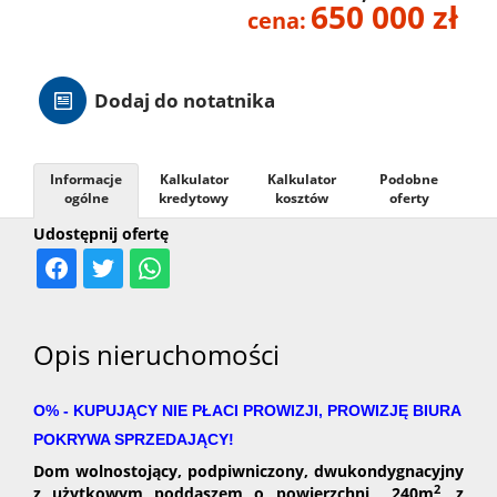
650 000 zł
cena:
Hale
Dodaj do notatnika
Nieruc
za
Informacje
Kalkulator
Kalkulator
Podobne
O
ogólne
kredytowy
kosztów
oferty
Udostępnij ofertę
granicą
firmie
Kontak
Opis nieruchomości
O% - KUPUJĄCY NIE PŁACI PROWIZJI, PROWIZJĘ BIURA
POKRYWA SPRZEDAJĄCY!
Dom wolnostojący, podpiwniczony, dwukondygnacyjny
2
z użytkowym poddaszem o powierzchni 240m
, z