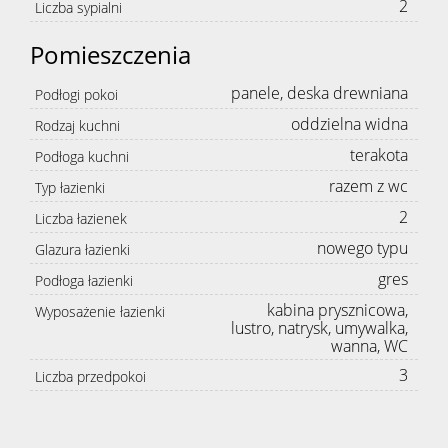
2
Liczba sypialni
Pomieszczenia
panele, deska drewniana
Podłogi pokoi
oddzielna widna
Rodzaj kuchni
terakota
Podłoga kuchni
razem z wc
Typ łazienki
2
Liczba łazienek
nowego typu
Glazura łazienki
gres
Podłoga łazienki
kabina prysznicowa,
Wyposażenie łazienki
lustro, natrysk, umywalka,
wanna, WC
3
Liczba przedpokoi