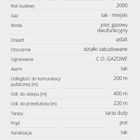
2000
Rok budowy
tak - miejski
Gaz
piec gazowy
Woda
dwufunkcyjny
asfalt
Dojazd
działki zabudowane
Otoczenie
C.O. GAZOWE
Ogrzewanie
tak
Alarm
200 m
Odległość do komunikacji
publicznej [m]
400 m
Odl. do sklepu [m]
220 m
Odl. do przedszkola [m]
taras duży
Tarasy
jest
Prąd
tak
Kanalizacja