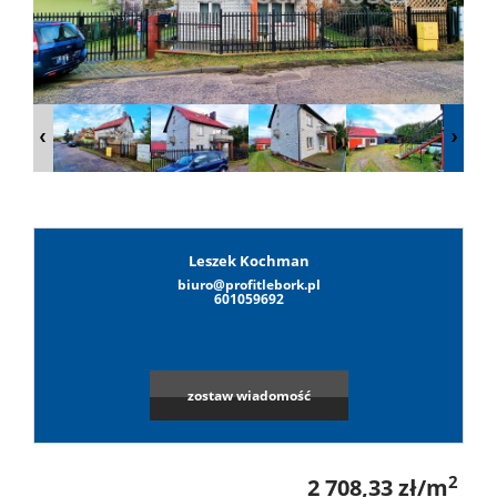
Lokale
Hale
Obiekty
Leszek Kochman
biuro@profitlebork.pl
Leaflet
|
©
OpenStreetMap
contributors
Wynaj
601059692
Mieszkan
zostaw wiadomość
Lokale
2
2 708,33 zł/m