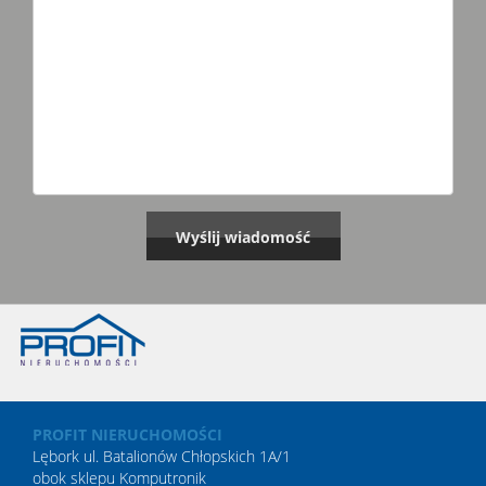
PROFIT NIERUCHOMOŚCI
Lębork ul. Batalionów Chłopskich 1A/1
obok sklepu Komputronik