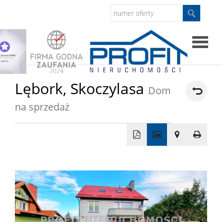
Strona
Lębork,
Skoczylasa
Dom
główna
na sprzedaż
Sprzed
Mieszkan
+
−
Domy
Dzialki