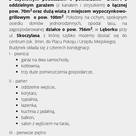
oddzielnym garażem
(z kanałem i stryszkiem)
o łącznej
2
pow. 70m
oraz dużą wiatą z miejscem wypoczynkowo-
2
grillowym o pow. 100m
. Położony na cichym, spokojnym
osiedlu domów jednorodzinnych, opodal lasu, na
2
zagospodarowanej
działce o pow. 756m
, w
Lęborku
przy
ul.
Skoczylasa
, z której szybko możemy dostać się do
centrum (ok. 3min. do Placu Pokoju i Urzędu Miejskiego).
Budynek składa się z czterech kondygnacji:
I - piwnica:
garaż na dwa samochody,
kotłownia,
trzy duże pomieszczenia gospodarcze,
II - parter:
oddzielne wejście,
korytarz,
sypialnia,
łazienka,
kuchnia z jadalnią,
balkon,
salon z wyjściem na taras,
III - pierwsze piętro