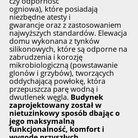
czy odporność
ogniowa), które posiadają
niezbędne atesty i
gwarancje oraz z zastosowaniem
najwyższych standardów. Elewacja
domu wykonana z tynków
silikonowych, które są odporne na
zabrudzenia i korozję
mikrobiologiczną (powstawanie
glonów i grzybów), tworzących
oddychającą powłokę, która
przepuszcza parę wodną i
dwutlenek węgla.
Budynek
zaprojektowany został w
nietuzinkowy sposób dbając o
jego maksymalną
funkcjonalność, komfort i
wygodę przyszłych