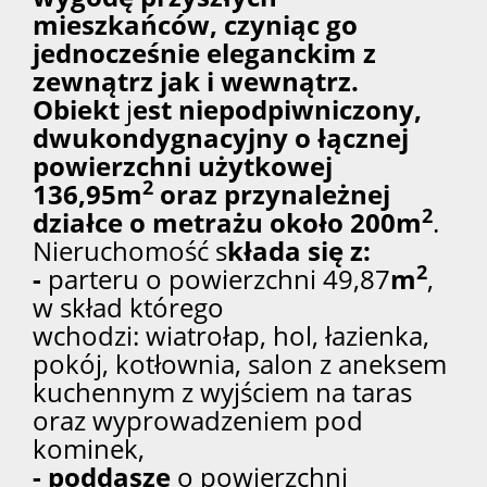
mieszkańców, czyniąc go
jednocześnie eleganckim z
zewnątrz jak i wewnątrz.
Obiekt
j
est niepodpiwniczony,
dwukondygnacyjny o łącznej
powierzchni użytkowej
2
136,95m
oraz przynależnej
2
działce o metrażu około 200m
.
Nieruchomość s
kłada się z:
2
-
parteru o powierzchni 49,87
m
,
w skład którego
wchodzi: wiatrołap, hol, łazienka,
pokój, kotłownia, salon z aneksem
kuchennym z wyjściem na taras
oraz wyprowadzeniem pod
kominek,
-
poddasze
o powierzchni