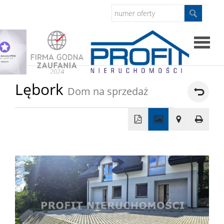
Strona
Lębork
Dom na sprzedaż
główna
Sprzed
+
Mieszkan
−
Domy
Dzialki