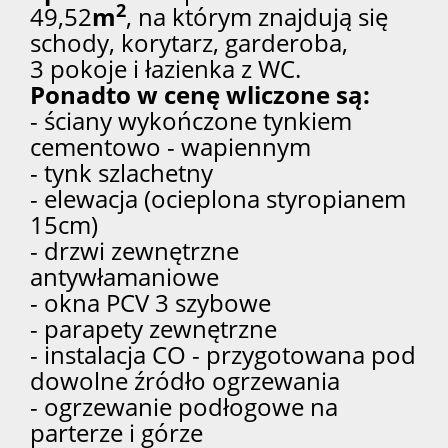
2
49,52
m
, na którym znajdują się
schody, korytarz, garderoba,
3 pokoje i łazienka z WC.
Ponadto w cenę wliczone są:
- ściany wykończone tynkiem
cementowo - wapiennym
- tynk szlachetny
- elewacja (ocieplona styropianem
15cm)
- drzwi zewnętrzne
antywłamaniowe
- okna PCV 3 szybowe
- parapety zewnętrzne
- instalacja CO - przygotowana pod
dowolne źródło ogrzewania
- ogrzewanie podłogowe na
parterze i górze