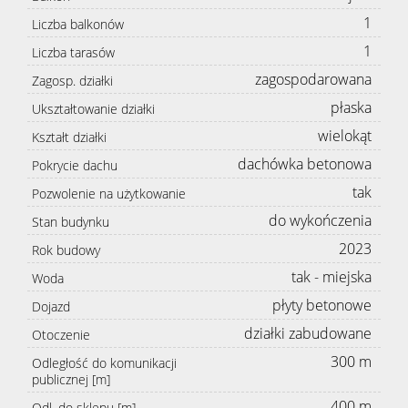
1
Liczba balkonów
1
Liczba tarasów
zagospodarowana
Zagosp. działki
płaska
Ukształtowanie działki
wielokąt
Kształt działki
dachówka betonowa
Pokrycie dachu
tak
Pozwolenie na użytkowanie
do wykończenia
Stan budynku
2023
Rok budowy
tak - miejska
Woda
płyty betonowe
Dojazd
działki zabudowane
Otoczenie
300 m
Odległość do komunikacji
publicznej [m]
400 m
Odl. do sklepu [m]