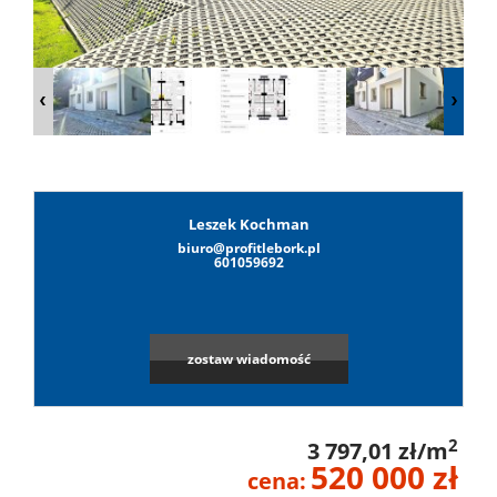
Lokale
Hale
Obiekty
Leszek Kochman
biuro@profitlebork.pl
Leaflet
|
©
OpenStreetMap
contributors
601059692
Wynaj
zostaw wiadomość
Mieszkan
2
3 797,01 zł/m
Lokale
520 000 zł
cena: