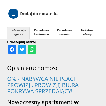
Hale
Dodaj do notatnika
Nieruc
Informacje
Kalkulator
Kalkulator
Podobne
ogólne
kredytowy
kosztów
oferty
za
O
Udostępnij ofertę
granicą
firmie
Kontak
Opis nieruchomości
O% - NABYWCA NIE PŁACI
PROWIZJI, PROWIZJĘ BIURA
POKRYWA SPRZEDAJĄCY!
Nowoczesny apartament
w