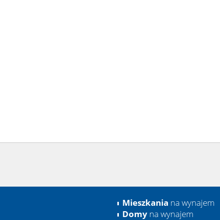
Mieszkania
na wynajem
Domy
na wynajem