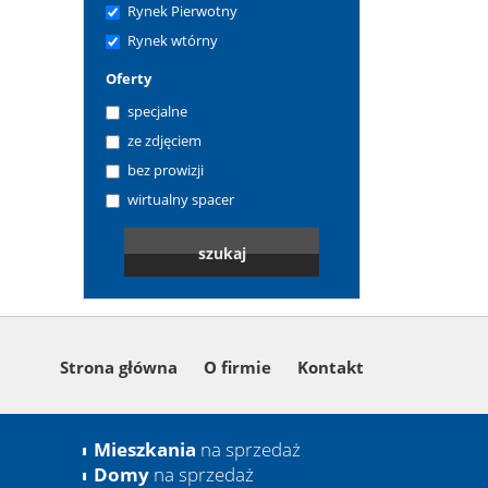
Rynek Pierwotny
Rynek wtórny
Oferty
specjalne
ze zdjęciem
bez prowizji
wirtualny spacer
Strona główna
O firmie
Kontakt
Mieszkania
na sprzedaż
Domy
na sprzedaż