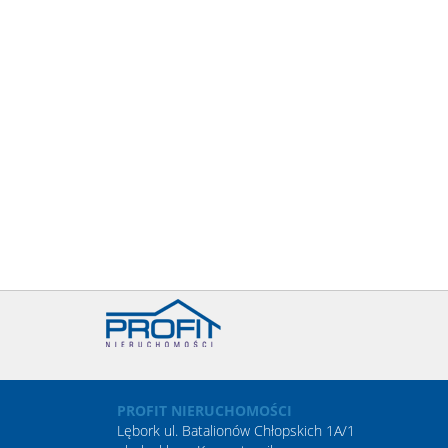
PROFIT NIERUCHOMOŚCI
Lębork ul. Batalionów Chłopskich 1A/1