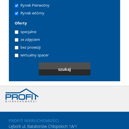
Rynek Pierwotny
Rynek wtórny
Oferty
specjalne
ze zdjęciem
bez prowizji
wirtualny spacer
PROFIT NIERUCHOMOŚCI
Lębork ul. Batalionów Chłopskich 1A/1