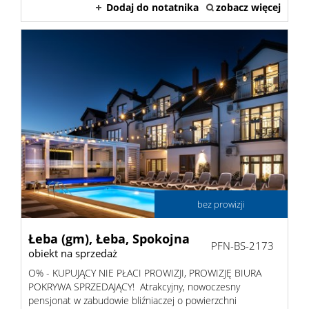
Dodaj do notatnika
zobacz więcej
Hale
Nieruc
za
O
granicą
firmie
Kontak
bez prowizji
Łeba (gm),
Łeba,
Spokojna
PFN-BS-2173
obiekt na sprzedaż
O% - KUPUJĄCY NIE PŁACI PROWIZJI, PROWIZJĘ BIURA
POKRYWA SPRZEDAJĄCY! Atrakcyjny, nowoczesny
pensjonat w zabudowie bliźniaczej o powierzchni