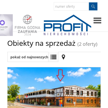
Strona
Obiekty na sprzedaż
(2 oferty)
główna
Sprzed
pokaż od najnowszych
Mieszkan
Domy
Dzialki