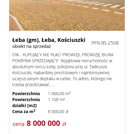
Lokale
Hale
Łeba (gm),
Łeba,
Kościuszki
PFN-BS-2508
obiekt na sprzedaż
O% - KUPUJĄCY NIE PŁACI PROWIZJI, PROWIZJĘ BIURA
Obiekty
POKRYWA SPRZEDAJĄCY! Wyjątkowa nieruchomość w
absolutnym sercu Łeby, położona przy ul. Tadeusza
Kościuszki, najbardziej prestiżowym i najintensywniej
uczęszczanym deptaku w Łebie. To adres, którego nie
Wynaj
trzeba przedstawiać. ...
2
Powierzchnia
1 000,00 m
Powierzchnia
1 100 m²
Mieszkan
działki [m2]
2
Cena za m
8 000,00 zł
8 000 000
Lokale
cena
zł