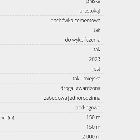
płaska
prostokąt
dachówka cementowa
tak
do wykończenia
tak
2023
jest
tak - miejska
droga utwardzona
zabudowa jednorodzinna
podłogowe
150 m
znej [m]
150 m
2 000 m