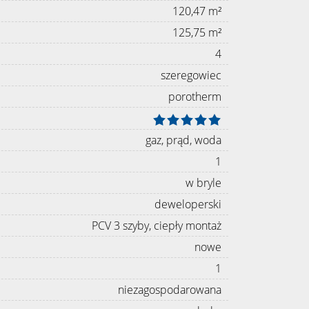
120,47 m²
125,75 m²
4
szeregowiec
porotherm
gaz, prąd, woda
1
w bryle
deweloperski
PCV 3 szyby, ciepły montaż
nowe
1
niezagospodarowana