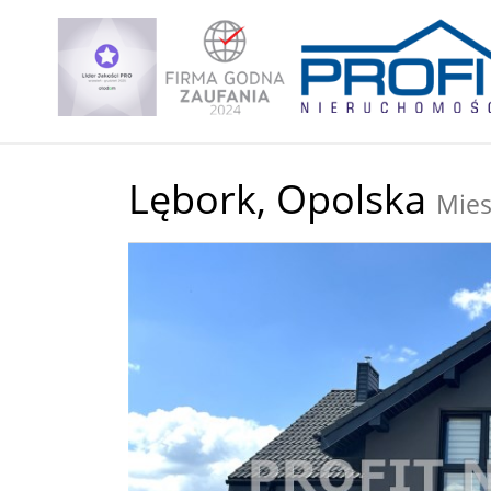
Lębork,
Opolska
Mies
+
−