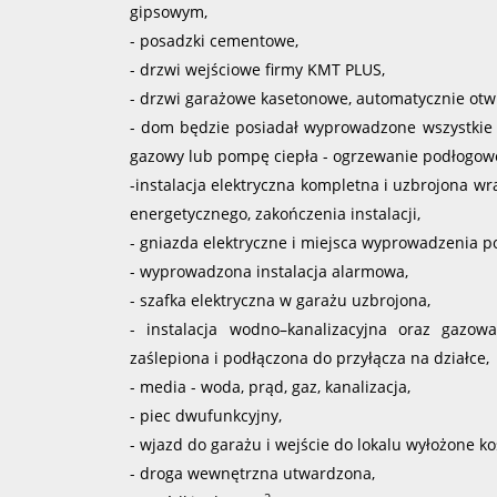
gipsowym,
- posadzki cementowe,
- drzwi wejściowe firmy KMT PLUS,
- drzwi garażowe kasetonowe, automatycznie otwi
- dom będzie posiadał wyprowadzone wszystkie 
gazowy lub pompę ciepła - ogrzewanie podłogowe (
-instalacja elektryczna kompletna i uzbrojona w
energetycznego, zakończenia instalacji,
- gniazda elektryczne i miejsca wyprowadzenia p
- wyprowadzona instalacja alarmowa,
- szafka elektryczna w garażu uzbrojona,
- instalacja wodno–kanalizacyjna oraz gazo
zaślepiona i podłączona do przyłącza na działce,
- media - woda, prąd, gaz, kanalizacja,
- piec dwufunkcyjny,
- wjazd do garażu i wejście do lokalu wyłożone k
- droga wewnętrzna utwardzona,