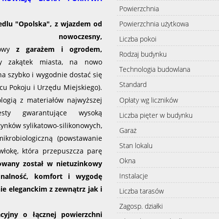
Powierzchnia
dlu "Opolska", z wjazdem od
Powierzchnia użytkowa
 nowoczesny,
Liczba pokoi
owy
z garażem i ogrodem,
Rodzaj budynku
 zakątek miasta, na nowo
Technologia budowlana
a szybko i wygodnie dostać się
Standard
u Pokoju i Urzędu Miejskiego).
Opłaty wg liczników
ologią
z materiałów najwyższej
sty gwarantujące wysoką
Liczba pięter w budynku
ynków sylikatowo-silikonowych,
Garaż
ikrobiologiczną (powstawanie
Stan lokalu
włokę, która przepuszcza parę
Okna
owany został w nietuzinkowy
Instalacje
nalność, komfort i wygodę
ie eleganckim z zewnątrz jak i
Liczba tarasów
Zagosp. działki
cyjny o łącznej powierzchni