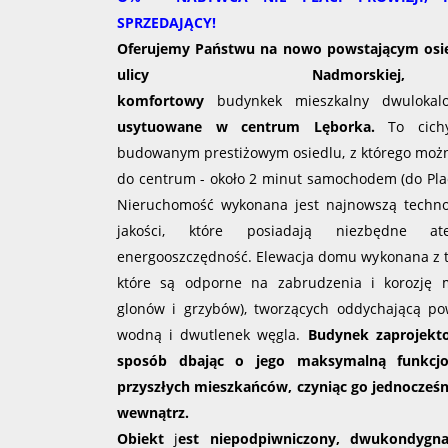
SPRZEDAJĄCY!
Oferujemy Państwu na nowo powstającym osie
ulicy Nadmorskiej,
komfortowy
budynkek mieszkalny dwulokal
usytuowane w centrum Lęborka.
To cichy
budowanym prestiżowym osiedlu, z którego możn
do centrum - około 2 minut samochodem (do Plac
Nieruchomość wykonana jest
najnowszą techn
jakości, które
posiadają niezbędne ate
energooszczędność
. Elewacja domu wykonana z t
które są odporne na zabrudzenia i korozję m
glonów i grzybów), tworzących oddychającą po
wodną i dwutlenek węgla.
Budynek zaprojekt
sposób dbając o jego maksymalną funkcjo
przyszłych mieszkańców, czyniąc go jednocześn
wewnątrz.
Obiekt
j
est niepodpiwniczony, dwukondygna