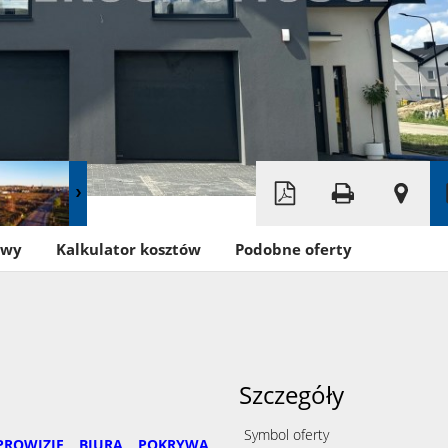
Leaflet
|
©
OpenStreetMap
owy
Kalkulator kosztów
Podobne oferty
Szczegóły
Symbol oferty
PROWIZJĘ BIURA POKRYWA