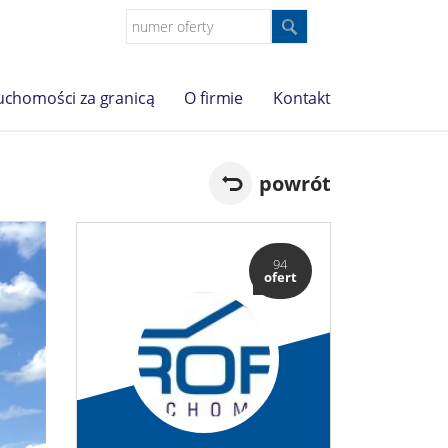
uchomości za granicą
O firmie
Kontakt
powrót
94
ofert