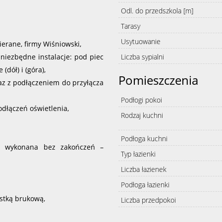
Odl. do przedszkola [m]
Tarasy
Usytuowanie
erane, firmy Wiśniowski,
Liczba sypialni
niezbędne instalacje: pod piec
dół) i (góra),
Pomieszczenia
raz z podłączeniem do przyłącza
Podłogi pokoi
odłączeń oświetlenia,
Rodzaj kuchni
Podłoga kuchni
wa wykonana bez zakończeń –
Typ łazienki
Liczba łazienek
Podłoga łazienki
ostką brukową,
Liczba przedpokoi