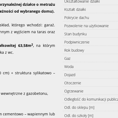
Ukształtowanie działki
przynależnej działce o metrażu
Kształt działki
leżności od wybranego domu).
Pokrycie dachu
kład, którego wchodzi: garaż.
Pozwolenie na użytkowanie
ennym z wyjściem na taras oraz
Stan budynku
Podpiwniczenie
2
ałkowitej 63,58m
,
na którym
Rok budowy
nka z wc.
Gaz
Woda
0 cm) + struktura sylikatowo –
Dojazd
Otoczenie
Ogrzewanie
i wewnętrzne z gazobetonu,
Odległość do komunikacji public
Odl. do sklepu [m]
kiem cementowo – wapiennym lub
Odl. do szkoły [m]