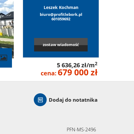
Leszek Kochman
biuro@profitlebork.pl
601059692
zostaw wiadomość
contributors
2
5 636,26 zł/m
679 000 zł
cena:
Dodaj do notatnika
PFN-MS-2496