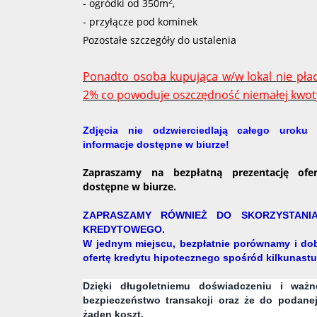
2
- ogródki od 350m
,
- przyłącze pod kominek
Pozostałe szczegóły do ustalenia
Ponadto osoba kupująca w/w lokal nie pła
2% co powoduje oszczędność niemałej kwoty
Zdjęcia nie odzwierciedlają całego uroku 
informacje dostępne w biurze!
Zapraszamy na bezpłatną prezentację ofer
dostępne w biurze.
ZAPRASZAMY RÓWNIEŻ DO SKORZYSTANI
KREDYTOWEGO.
W jednym miejscu, bezpłatnie porównamy i dob
ofertę kredytu hipotecznego spośród kilkunast
Dzięki długoletniemu doświadczeniu i ważn
bezpieczeństwo transakcji oraz że do podanej
żaden koszt.