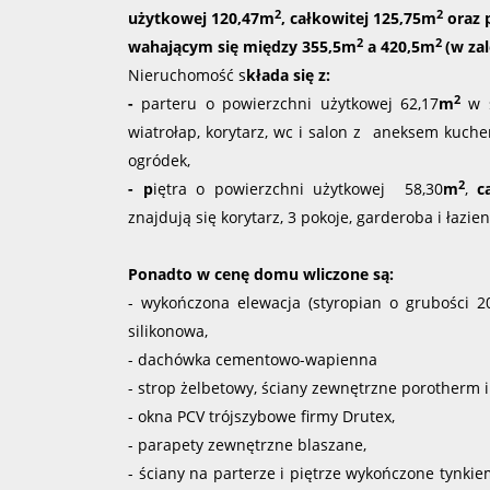
2
2
użytkowej 120,47m
, całkowitej 125,75m
oraz 
2
2
wahającym się między 355,5m
a 420,5m
(w za
Nieruchomość s
kłada się z:
2
-
parteru
o powierzchni użytkowej 62,17
m
w s
wiatrołap, korytarz, wc i salon z aneksem kuch
ogródek,
2
-
p
iętra o powierzchni użytkowej 58,30
m
,
c
znajdują się korytarz, 3 pokoje, garderoba i łazie
Ponadto w cenę domu wliczone są:
- wykończona elewacja (styropian o grubości 2
silikonowa,
- dachówka cementowo-wapienna
- strop żelbetowy, ściany zewnętrzne porotherm 
- okna PCV trójszybowe firmy
Drutex
,
- parapety zewnętrzne blaszane,
- ściany na parterze i piętrze wykończone tyn