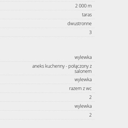
2 000 m
taras
dwustronne
3
wylewka
aneks kuchenny - połączony z
salonem
wylewka
razem z wc
2
wylewka
2