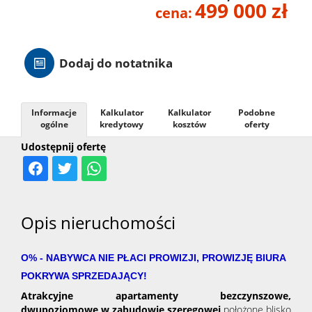
499 000 zł
cena:
Hale
Dodaj do notatnika
Nieruc
za
Informacje
Kalkulator
Kalkulator
Podobne
O
ogólne
kredytowy
kosztów
oferty
Udostępnij ofertę
granicą
firmie
Kontak
Opis nieruchomości
O% - NABYWCA NIE PŁACI PROWIZJI, PROWIZJĘ BIURA
POKRYWA SPRZEDAJĄCY!
Atrakcyjne apartamenty bezczynszowe,
dwupoziomowe w zabudowie szeregowej
położone blisko