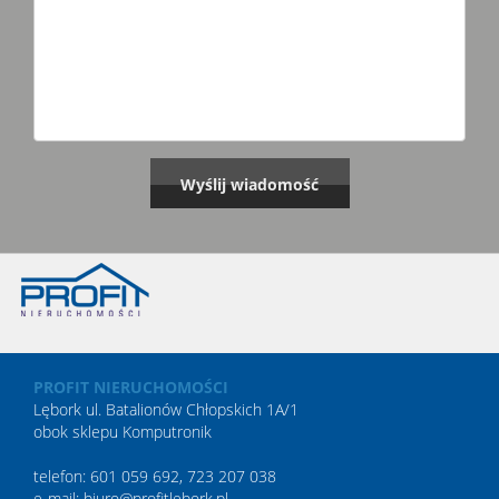
PROFIT NIERUCHOMOŚCI
Lębork ul. Batalionów Chłopskich 1A/1
obok sklepu Komputronik
telefon: 601 059 692, 723 207 038
e-mail: biuro@profitlebork.pl