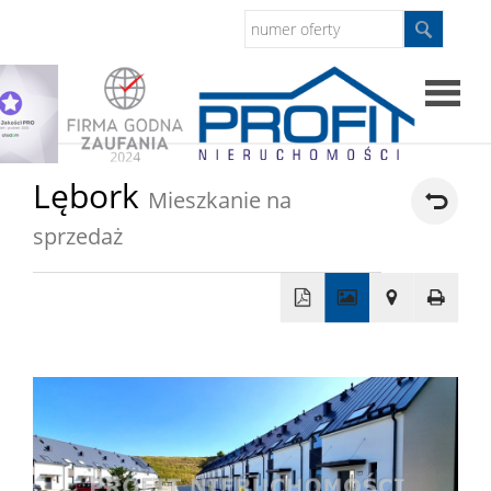
Strona
Lębork
Mieszkanie na
główna
sprzedaż
Sprzed
Mieszkan
+
−
Domy
Dzialki