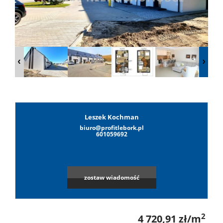
Lokale
Hale
Obiekty
Leszek Kochman
biuro@profitlebork.pl
Leaflet
|
©
OpenStreetMap
contributors
Wynaj
601059692
Mieszkan
zostaw wiadomość
Lokale
2
4 720,91 zł/m