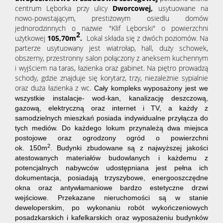
centrum
Lęborka
przy ulicy
Dworcowej,
usytuowane na
nowo-powstającym, prestiżowym osiedlu domów
jednorodzinnych o nazwie "Klif Lęborski" o powierzchni
2
użytkowej
105,70
m
.
Lokal składa się z dwóch poziomów. Na
parterze usytuowany jest wiatrołap, hall, duży schowek,
obszerny, przestronny salon połączony z aneksem kuchennym
i wyjściem na taras, łazienka oraz gabinet. Na piętro prowadzą
schody, gdzie znajduje się korytarz, trzy, niezależnie sypialnie
oraz duża łazienka z wc.
Cały kompleks wyposażony jest we
wszystkie instalacje- wod-kan, kanalizację deszczową,
gazową, elektryczną oraz internet i TV, a każdy z
samodzielnych mieszkań posiada indywidualne przyłącza do
tych mediów. Do każdego lokum przynależą dwa miejsca
postojowe oraz ogrodzony ogród o powierzchni
2
ok. 150m
.
Budynki zbudowane są z najwyższej jakości
atestowanych materiałów budowlanych i każdemu z
potencjalnych nabywców udostępniana jest pełna ich
dokumentacja, posiadają trzyszybowe, energooszczędne
okna oraz antywłamaniowe bardzo estetyczne drzwi
wejściowe. Przekazane nieruchomości są w stanie
deweloperskim, po wykonaniu robót wykończeniowych
posadzkarskich i kafelkarskich oraz wyposażeniu budynków