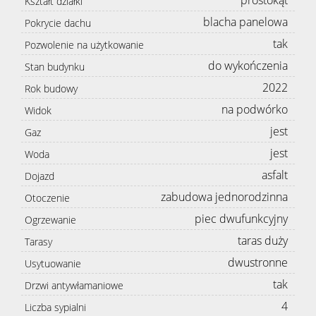
prostokąt
Kształt działki
blacha panelowa
Pokrycie dachu
tak
Pozwolenie na użytkowanie
do wykończenia
Stan budynku
2022
Rok budowy
na podwórko
Widok
jest
Gaz
jest
Woda
asfalt
Dojazd
zabudowa jednorodzinna
Otoczenie
piec dwufunkcyjny
Ogrzewanie
taras duży
Tarasy
dwustronne
Usytuowanie
tak
Drzwi antywłamaniowe
4
Liczba sypialni