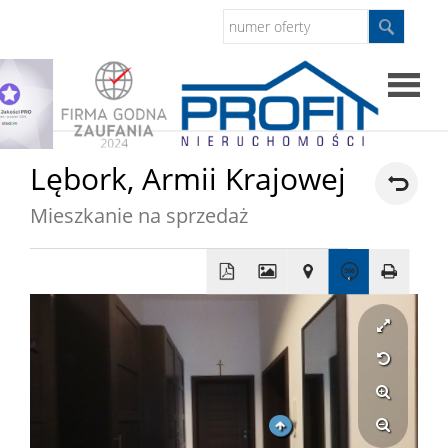
Strona
Lębork,
Armii Krajowej
główna
Mieszkanie na sprzedaż
Sprzed
Mieszkan
+
−
Domy
Dzialki