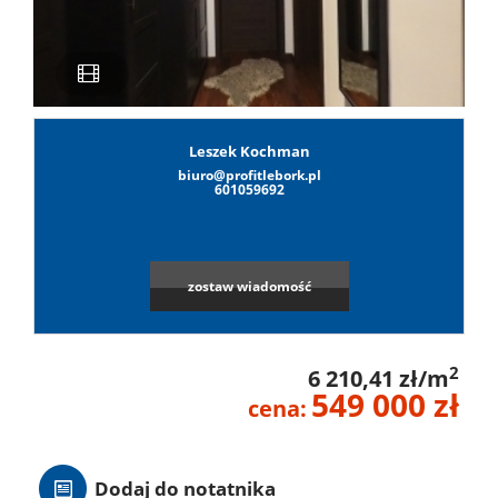
Lokale
Hale
Leszek Kochman
biuro@profitlebork.pl
601059692
Obiekty
zostaw wiadomość
Leaflet
|
©
OpenStreetMap
contributors
Wynaj
2
6 210,41 zł/m
Mieszkan
549 000 zł
cena:
Lokale
Dodaj do notatnika