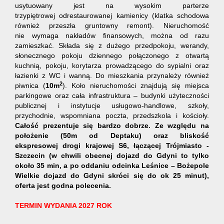
usytuowany jest na wysokim parterze
trzypiętrowej odrestaurowanej kamienicy (klatka schodowa
również przeszła gruntowny remont). Nieruchomość
nie wymaga nakładów finansowych, można od razu
zamieszkać. Składa się z dużego przedpokoju, werandy,
słonecznego pokoju dziennego połączonego z otwartą
kuchnią, pokoju, korytarza prowadzącego do sypialni oraz
łazienki z WC i wanną. Do mieszkania przynależy również
2
piwnica (
10m
). Koło nieruchomości znajdują się miejsca
parkingowe oraz cała infrastruktura – budynki użyteczności
publicznej i instytucje usługowo-handlowe, szkoły,
przychodnie, wspomniana poczta, przedszkola i kościoły.
Całość prezentuje się bardzo dobrze. Ze względu na
położenie (50m od Deptaku) oraz bliskość
ekspresowej drogi krajowej S6, łączącej Trójmiasto -
Szczecin (w chwili obecnej dojazd do Gdyni to tylko
około 35 min, a po oddaniu odcinka Leśnice – Bożepole
Wielkie dojazd do Gdyni skróci się do ok 25 minut),
oferta jest godna polecenia.
TERMIN WYDANIA 2027 ROK