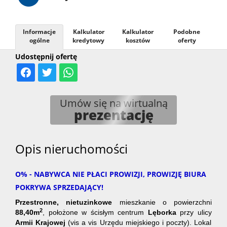
Hale
Informacje
Kalkulator
Kalkulator
Podobne
ogólne
kredytowy
kosztów
oferty
Nieruc
Udostępnij ofertę
za
O
Umów się na wirtualną
prezentację
granicą
firmie
Kontak
Opis nieruchomości
O% - NABYWCA NIE PŁACI PROWIZJI, PROWIZJĘ BIURA
POKRYWA SPRZEDAJĄCY!
Przestronne, nietuzinkowe
mieszkanie
o powierzchni
2
88,40
m
, położone w ścisłym centrum
Lęborka
przy ulicy
Armii Krajowej
(vis a vis Urzędu miejskiego i poczty). Lokal