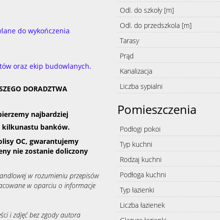
Odl. do szkoły [m]
Odl. do przedszkola [m]
wlane do wykończenia
Tarasy
Prąd
tów oraz ekip budowlanych.
Kanalizacja
Liczba sypialni
ASZEGO DORADZTWA
Pomieszczenia
ierzemy najbardziej
d kilkunastu banków.
Podłogi pokoi
olisy OC, gwarantujemy
Typ kuchni
eny nie zostanie doliczony
Rodzaj kuchni
Podłoga kuchni
 handlowej w rozumieniu przepisów
racowane w oparciu o informacje
Typ łazienki
Liczba łazienek
ści i zdjęć bez zgody autora