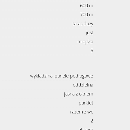
600 m
700 m
taras duży
jest
miejska
5
wykładzina, panele podłogowe
oddzielna
jasna z oknem
parkiet
razem z wc
2
glazura