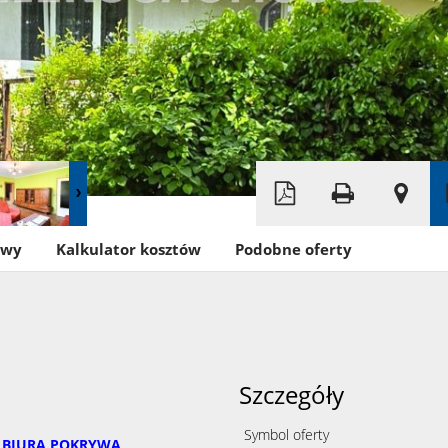
Leaflet
|
©
OpenStreetMap
owy
Kalkulator kosztów
Podobne oferty
Szczegóły
Symbol oferty
Ę BIURA POKRYWA