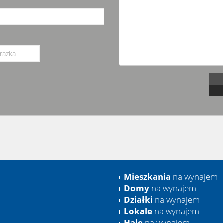
Mieszkania
na wynajem
Domy
na wynajem
Działki
na wynajem
Lokale
na wynajem
Hale
na wynajem