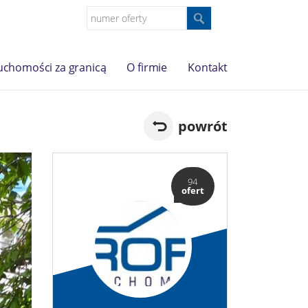
uchomości za granicą
O firmie
Kontakt
powrót
94
ofert