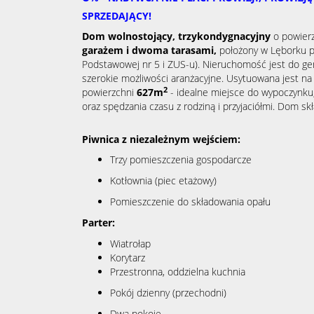
SPRZEDAJĄCY!
Dom wolnostojący
, trzykondygnacyjny
o powier
garażem i dwoma tarasami,
położony w Lęborku p
Podstawowej nr 5 i ZUS-u).
Nieruchomość jest do ge
szerokie możliwości aranżacyjne. Usytuowana jest na
2
powierzchni
627m
- idealne miejsce do wypoczynku
oraz spędzania czasu z rodziną i przyjaciółmi. Dom skł
Piwnica z niezależnym wejściem:
Trzy pomieszczenia gospodarcze
Kotłownia (piec etażowy)
Pomieszczenie do składowania opału
Parter:
Wiatrołap
Korytarz
Przestronna, oddzielna kuchnia
Pokój dzienny (przechodni)
Dwa pokoje