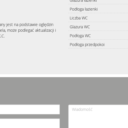
Glazura łazienki
Podłoga łazienki
Liczba WC
any jest na podstawie oględzin
Glazura WC
la, może podlegać aktualizacji i
Podłoga WC
.C.
Podłoga przedpokoi