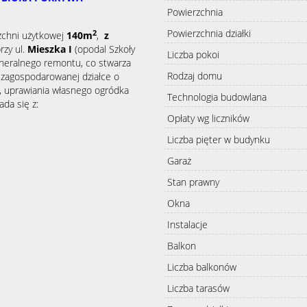
Powierzchnia
Powierzchnia działki
2
zchni użytkowej
140m
,
z
rzy ul.
Mieszka I
(opodal Szkoły
Liczba pokoi
neralnego remontu, co stwarza
Rodzaj domu
 zagospodarowanej działce o
, uprawiania własnego ogródka
Technologia budowlana
ada się z:
Opłaty wg liczników
Liczba pięter w budynku
Garaż
Stan prawny
Okna
Instalacje
Balkon
Liczba balkonów
Liczba tarasów