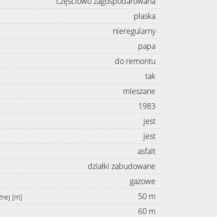
częściowo zagospodarowana
płaska
nieregularny
papa
do remontu
tak
mieszane
1983
jest
jest
asfalt
działki zabudowane
gazowe
50 m
znej [m]
60 m