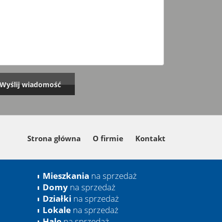
Strona główna
O firmie
Kontakt
Mieszkania
na sprzedaż
Domy
na sprzedaż
Działki
na sprzedaż
Lokale
na sprzedaż
Hale
na sprzedaż