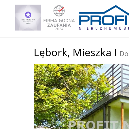
Lębork,
Mieszka I
Do
+
−