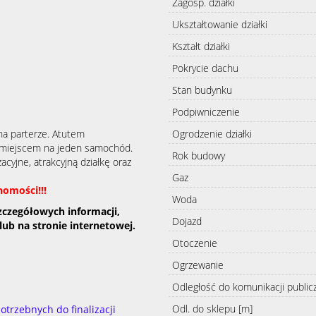
Zagosp. działki
Ukształtowanie działki
Kształt działki
Pokrycie dachu
Stan budynku
Podpiwniczenie
na parterze.
Atutem
Ogrodzenie działki
 miejscem na jeden samochód.
Rok budowy
cyjne, atrakcyjną działkę oraz
Gaz
homości!!!
Woda
zczegółowych informacji,
Dojazd
lub na stronie internetowej.
Otoczenie
Ogrzewanie
Odległość do komunikacji public
Odl. do sklepu [m]
rzebnych do finalizacji