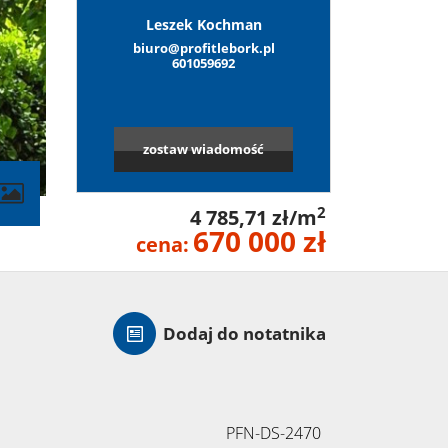
Leszek Kochman
biuro@profitlebork.pl
601059692
zostaw wiadomość
contributors
2
4 785,71 zł/m
670 000 zł
cena:
Dodaj do notatnika
PFN-DS-2470