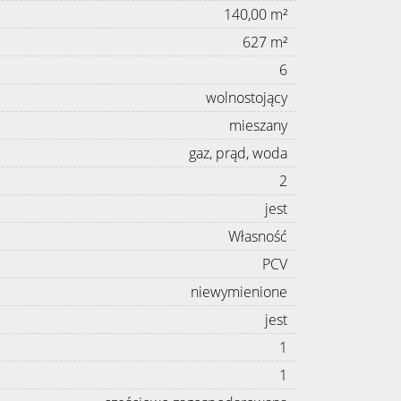
140,00 m²
627 m²
6
wolnostojący
mieszany
gaz, prąd, woda
2
jest
Własność
PCV
niewymienione
jest
1
1