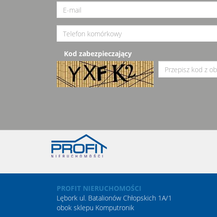
Kod zabezpieczający
PROFIT NIERUCHOMOŚCI
Lębork ul. Batalionów Chłopskich 1A/1
obok sklepu Komputronik