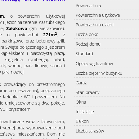
Powierzchnia
Powierzchnia użytkowa
em
,
o powierzchni użytkowej
i jezior na terenie Kaszubskiego
Powierzchnia działki
wej
Załakowo
(gm. Sierakowice).
2
Liczba pokoi
łce o powierzchni
271m
, z
parkingowe oraz betonowy grill.
Rodzaj domu
ora Święte połączonego
z Jeziorem
kąpieliskiem i
piaszczystą plażą,
Standard
kręgielnia, cymbergaj, bilard,
Opłaty wg liczników
rty wodne, park linowy, sauna i
 piłki nożnej.
Liczba pięter w budynku
Garaż
s prowadzący do przestronnego
órne pomieszczenia), połączonego
Stan prawny
 łazienka z WC i prysznicem. Na
Okna
ie umiejscowione są dwa pokoje,
 WC i prysznicem.
Instalacje
Balkon
owoltaiczne wraz z falownikiem,
ektrycznej oraz wyprowadzenie pod
Liczba tarasów
eczeństwa mieszkańcom. Dom nie