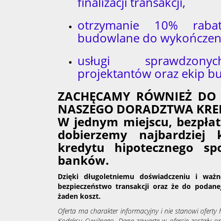
finalizacji transakcji,
otrzymanie 10% raba
budowlane do wykończeni
usługi sprawdzony
projektantów oraz ekip b
ZACHĘCAMY RÓWNIEŻ DO 
NASZEGO DORADZTWA KRE
W jednym miejscu, bezpła
dobierzemy najbardziej 
kredytu hipotecznego sp
banków.
Dzięki długoletniemu doświadczeniu i ważn
bezpieczeństwo transakcji oraz że do podanej
żaden koszt.
Oferta ma charakter informacyjny i nie stanowi ofert
Kodeksu Cywilnego. Dane zawarte w ofercie zostały 