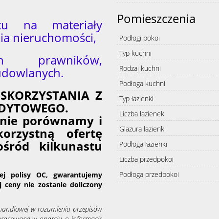
Pomieszczenia
tu na materiały
a nieruchomości,
Podłogi pokoi
Typ kuchni
ch prawników,
Rodzaj kuchni
udowlanych.
Podłoga kuchni
SKORZYSTANIA Z
Typ łazienki
DYTOWEGO.
Liczba łazienek
tnie porównamy i
Glazura łazienki
korzystną ofertę
ośród kilkunastu
Podłoga łazienki
Liczba przedpokoi
Podłoga przedpokoi
ej polisy OC, gwarantujemy
 ceny nie zostanie doliczony
y handlowej w rozumieniu przepisów
opracowane w oparciu o informacje