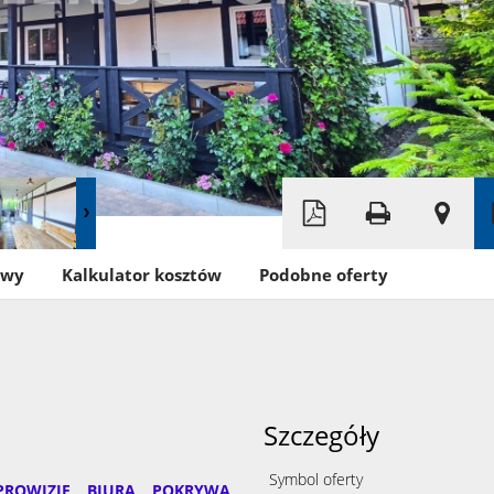
Leaflet
|
©
OpenStreetMap
owy
Kalkulator kosztów
Podobne oferty
Szczegóły
Symbol oferty
PROWIZJĘ BIURA POKRYWA