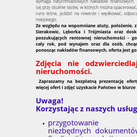
wymaga natychmiastowych nakładów finansowych. 
się przy otulinie lasów,
w których można spacerować, 
runo leśne, jeździć na rowerze i wędkować, odpocz
miejskiego.
Z
e
względu na wspomniane atuty, położenie, z
Sierakowic, Lęborka i Trójmiasta oraz
dosk
poszukujących rentownej nieruchomości - go
cały rok, pod wynajem oraz dla osób, chcą
ponosząc nakładów finansowych, oferta jest go
Zdjęcia nie odzwierciedl
nieruchomości.
Zapraszamy na bezpłatną prezentację ofert
więcej ofert i zdjęć uzyskacie Państwo w biurze 
Uwaga!
Korzystając z naszych usł
przygotowanie
niezbędnych dokumentó