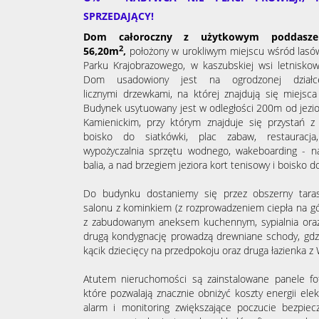
SPRZEDAJĄCY!
Dom całoroczny z użytkowym poddasz
2
56,20m
,
położony w urokliwym miejscu wśród lasów 
Parku Krajobrazowego, w kaszubskiej wsi letnisko
Dom usadowiony jest na ogrodzonej dzia
licznymi
drzewkami, na której znajdują się
miejsca 
Budynek usytuowany jest w odległości 200m od jezi
Kamienickim,
przy którym znajduje się
przystań z 
boisko do siatkówki, plac zabaw, restauracja, 
wypożyczalnia sprzętu wodnego, wakeboarding - na
balia, a nad brzegiem jeziora kort tenisowy i boisko do
Do budynku dostaniemy się przez obszerny tara
salonu z kominkiem (z rozprowadzeniem ciepła na g
z zabudowanym aneksem kuchennym, sypialnia oraz
drugą kondygnację prowadzą drewniane schody, gdz
kącik dziecięcy na przedpokoju oraz druga łazienka z
Atutem nieruchomości są zainstalowane panele fot
które pozwalają znacznie obniżyć koszty energii el
alarm i monitoring zwiększające poczucie bezpi