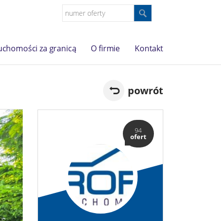
uchomości za granicą
O firmie
Kontakt
powrót
94
ofert