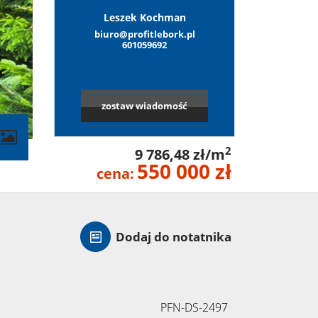
Leszek Kochman
biuro@profitlebork.pl
601059692
zostaw wiadomość
contributors
2
9 786,48 zł/m
550 000 zł
cena:
Dodaj do notatnika
PFN-DS-2497