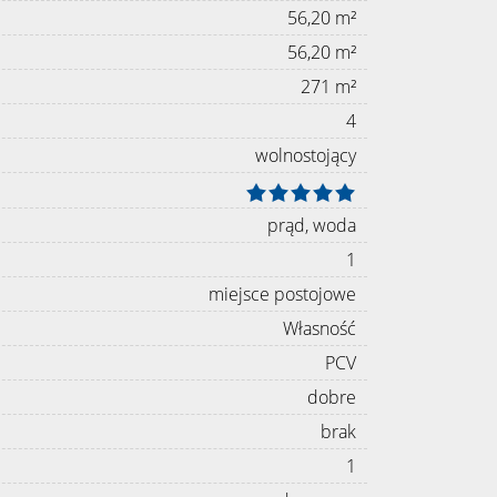
56,20 m²
56,20 m²
271 m²
4
wolnostojący
prąd, woda
1
miejsce postojowe
Własność
PCV
dobre
brak
1