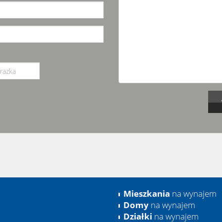
Mieszkania
na wynajem
Domy
na wynajem
Działki
na wynajem