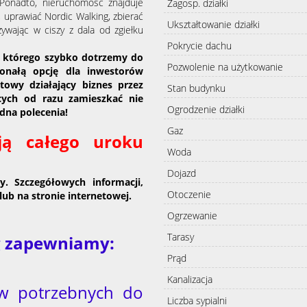
Ponadto, nieruchomość znajduje
Zagosp. działki
uprawiać Nordic Walking, zbierać
Ukształtowanie działki
ywając w ciszy z dala od zgiełku
Pokrycie dachu
 którego szybko
dotrzemy do
Pozwolenie na użytkowanie
onałą opcję dla inwestorów
towy działający biznes przez
Stan budynku
cych od razu zamieszkać nie
Ogrodzenie działki
dna polecenia!
Gaz
ają całego uroku
Woda
Dojazd
y. Szczegółowych informacji,
Otoczenie
lub na stronie internetowej.
Ogrzewanie
Tarasy
ug zapewniamy:
Prąd
Kanalizacja
w potrzebnych do
Liczba sypialni