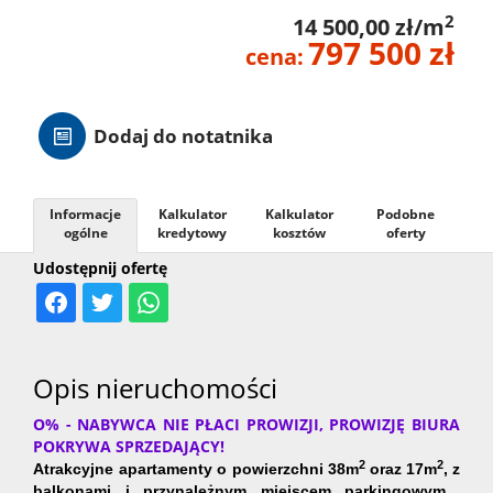
2
14 500,00 zł/m
Hale
797 500 zł
cena:
Nieruc
Dodaj do notatnika
za
O
Informacje
Kalkulator
Kalkulator
Podobne
ogólne
kredytowy
kosztów
oferty
granicą
firmie
Kontak
Udostępnij ofertę
Opis nieruchomości
O% - NABYWCA NIE PŁACI PROWIZJI, PROWIZJĘ BIURA
POKRYWA SPRZEDAJĄCY!
2
2
Atrakcyjne apartamenty
o powierzchni 38m
oraz 17m
,
z
balkonami i przynależnym miejscem parkingowym
,