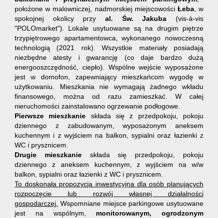
położone w malowniczej, nadmorskiej miejscowości
Łeba
, w
spokojnej okolicy przy
al. Św. Jakuba
(vis-à-vis
"POLOmarket")
. Lokale usytuowane są na drugim piętrze
trzypiętrowego
apartamentowca,
wykonanego nowoczesną
technologią (2021 rok). Wszystkie materiały posiadają
niezbędne atesty i gwarancję (co daje bardzo dużą
energooszczędność, ciepło). Wspólne wejście wyposażone
jest w domofon, zapewniający mieszkańcom wygodę w
użytkowaniu. Mieszkania n
ie wymagają żadnego wkładu
finansowego, można od razu zamieszkać. W całej
nieruchomości zainstalowano ogrzewanie podłogowe.
Pierwsze mieszkanie
składa się z przedpokoju, pokoju
dziennego z zabudowanym, wyposażonym aneksem
kuchennym i z wyjściem na balkon, sypialni oraz łazienki z
WC i prysznicem.
Drugie mieszkanie
składa się przedpokoju, pokoju
dziennego z aneksem kuchennym, z wyjściem na w/w
balkon, sypialni oraz łazienki z WC i prysznicem.
To doskonała propozycja inwestycyjna dla osób planujących
rozpoczęcie lub rozwój własnej działalności
gospodarczej.
Wspomniane miejsce parkingowe usytuowane
jest na wspólnym,
monitorowanym,
ogrodzonym