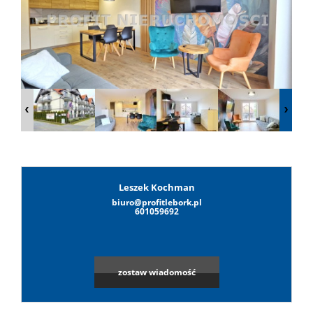
Lokale
Hale
Obiekty
Wynaj
Leszek Kochman
biuro@profitlebork.pl
Leaflet
|
©
OpenStreetMap
contributors
601059692
Mieszkan
zostaw wiadomość
Lokale