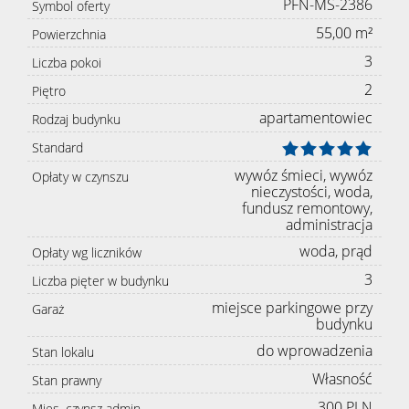
PFN-MS-2386
Symbol oferty
55,00 m²
Powierzchnia
3
Liczba pokoi
2
Piętro
apartamentowiec
Rodzaj budynku
Standard
wywóz śmieci, wywóz
Opłaty w czynszu
nieczystości, woda,
fundusz remontowy,
administracja
woda, prąd
Opłaty wg liczników
3
Liczba pięter w budynku
miejsce parkingowe przy
Garaż
budynku
do wprowadzenia
Stan lokalu
Własność
Stan prawny
300 PLN
Mies. czynsz admin.