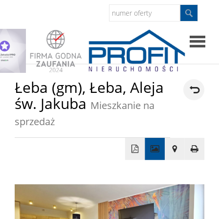
Strona
Łeba (gm),
Łeba,
Aleja
św. Jakuba
główna
Mieszkanie na
Sprzed
sprzedaż
Mieszkan
+
Domy
−
Dzialki