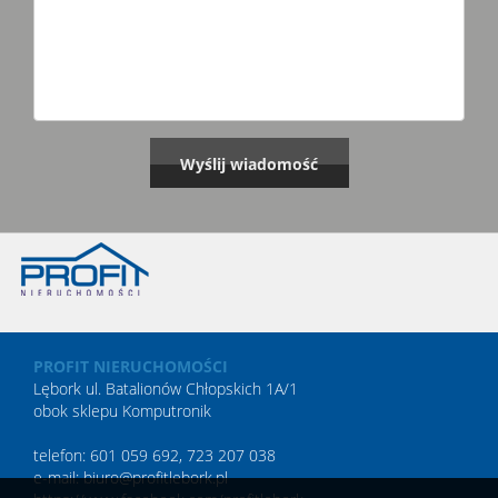
PROFIT NIERUCHOMOŚCI
Lębork ul. Batalionów Chłopskich 1A/1
obok sklepu Komputronik
telefon: 601 059 692, 723 207 038
e-mail: biuro@profitlebork.pl