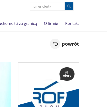
uchomości za granicą
O firmie
Kontakt
powrót
95
ofert