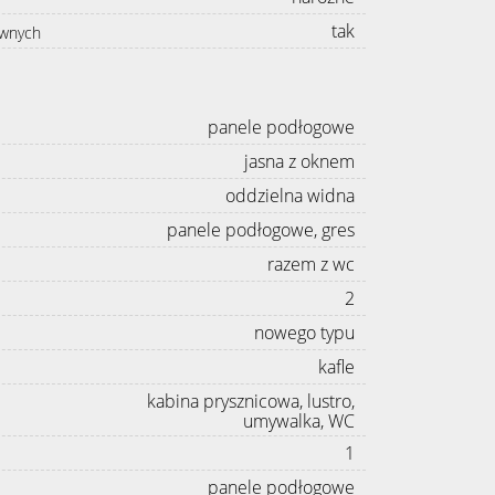
tak
awnych
panele podłogowe
jasna z oknem
oddzielna widna
panele podłogowe, gres
razem z wc
2
nowego typu
kafle
kabina prysznicowa, lustro,
umywalka, WC
1
panele podłogowe