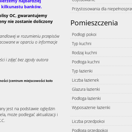
ierzemy najbardziej
d kilkunastu banków.
Przystosowania dla niepełnospr
olisy OC, gwarantujemy
Pomieszczenia
eny nie zostanie doliczony
Podłogi pokoi
 handlowej w rozumieniu przepisów
racowane w oparciu o informacje
Typ kuchni
Rodzaj kuchni
ści i zdjęć bez zgody autora
Podłoga kuchni
Typ łazienki
Liczba łazienek
mości (centrum miejscowości koło
Glazura łazienki
Podłoga łazienki
Wyposażenie łazienki
any jest na podstawie oględzin
la, może podlegać aktualizacji i
.C.
Liczba przedpokoi
Podłoga przedpokoi