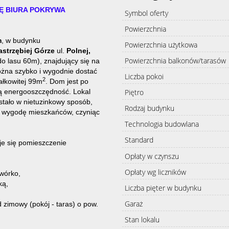
JĘ BIURA POKRYWA
Symbol oferty
Powierzchnia
m
, w budynku
Powierzchnia użytkowa
strzębiej Górze
ul.
Polnej,
Powierzchnia balkonów/tarasów
do lasu 60m), z
najdujący się na
żna szybko i wygodnie dostać
Liczba pokoi
2
całkowitej 99m
.
Dom jest po
ką energooszczędność. Lokal
Piętro
stało w nietuzinkowy sposób,
Rodzaj budynku
i wygodę mieszkańców, czyniąc
Technologia budowlana
Standard
e się pomieszczenie
Opłaty w czynszu
Opłaty wg liczników
dwórko,
ką,
Liczba pięter w budynku
Garaż
 zimowy (pokój - taras) o pow.
Stan lokalu