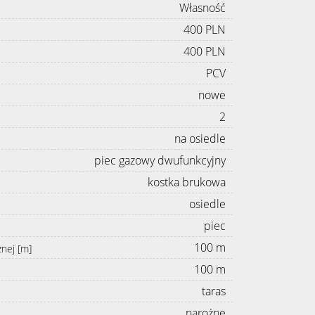
Własność
400 PLN
400 PLN
PCV
nowe
2
na osiedle
piec gazowy dwufunkcyjny
kostka brukowa
osiedle
piec
100 m
znej [m]
100 m
taras
narożne