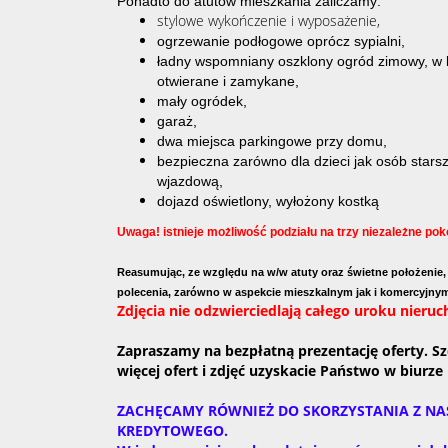
Ponadto do atutów mieszkania zaliczamy:
stylowe wykończenie i wyposażenie,
ogrzewanie podłogowe oprócz sypialni,
ładny wspomniany oszklony ogród zimowy, w 
otwierane i zamykane,
mały ogródek,
garaż,
dwa miejsca parkingowe przy domu,
bezpieczna zarówno dla dzieci jak osób star
wjazdową,
dojazd oświetlony, wyłożony kostką
Uwaga! istnieje możliwość podziału na trzy niezależne po
Reasumując, ze względu na w/w atuty oraz świetne położenie,
polecenia, zarówno w aspekcie mieszkalnym jak i komercyjn
Zdjęcia nie odzwierciedlają całego uroku nieru
Zapraszamy na bezpłatną prezentację oferty. S
więcej ofert i zdjęć uzyskacie Państwo w biurze 
ZACHĘCAMY RÓWNIEŻ DO SKORZYSTANIA Z N
KREDYTOWEGO.