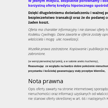
W jednym miejscu, bezpłatnie porównamy i dob
korzystną ofertę kredytu hipotecznego spośró
Dzięki długoletniemu doświadczeniu i ważnej p
bezpieczeństwo transakcji oraz że do podanej c
żaden koszt.
Oferta ma charakter informacyjny i nie stanowi oferty
Kodeksu Cywilnego. Dane zawarte w ofercie zostały op
właściciela i mogą ulec nowelizacji.
Wszelkie prawa zastrzeżone. Kopiowanie i publikacja tre
zabronione.
(w wersji pierwotnej był pokój, a w salonie aneks kuchenny),
Reasumując
ze względu na bardzo dobre położenie nierucho
przystanku i kościoła) gwarantujący stały przepływ klientów,
Nota prawna
Opis oferty zawarty na stronie internetowej sporządz
nieruchomości oraz informacji uzyskanych od właścicie
nie stanowi oferty określonej w art. 66 i następnych K