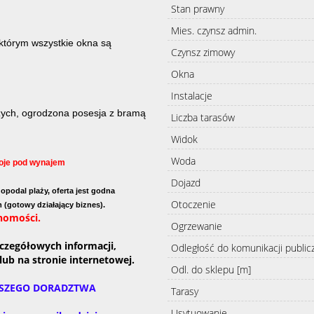
Stan prawny
Mies. czynsz admin.
którym wszystkie okna są
Czynsz zimowy
Okna
Instalacje
szych, ogrodzona posesja z bramą
Liczba tarasów
Widok
Woda
koje pod wynajem
Dojazd
 opodal plaży
,
oferta jest godna
Otoczenie
ym
(gotowy działający biznes).
chomości.
Ogrzewanie
zczegółowych informacji,
Odległość do komunikacji public
lub na stronie internetowej.
Odl. do sklepu [m]
ASZEGO DORADZTWA
Tarasy
Usytuowanie