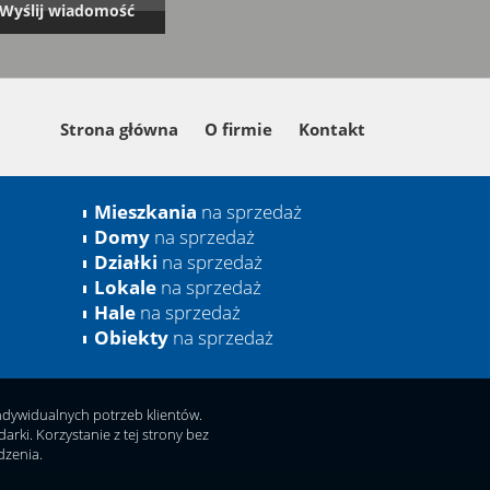
Strona główna
O firmie
Kontakt
Mieszkania
na sprzedaż
Domy
na sprzedaż
Działki
na sprzedaż
Lokale
na sprzedaż
Hale
na sprzedaż
Obiekty
na sprzedaż
indywidualnych potrzeb klientów.
ki. Korzystanie z tej strony bez
dzenia.