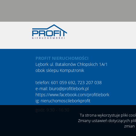
PROFIT NIERUCHOMOŚCI
Lębork ul. Batalionów Chłopskich 1A/1
obok sklepu Komputronik
telefon: 601 059 692, 723 207 038
e-mail: biuro@profitlebork.pl
https://www.facebook.com/profitlebork
ig:
nieruchomoscileborkprofit
godz. 9:30 - 16:30
Ta strona wykorzystuje pliki co
Zmiany ustawień dotyczących pli
zmian 