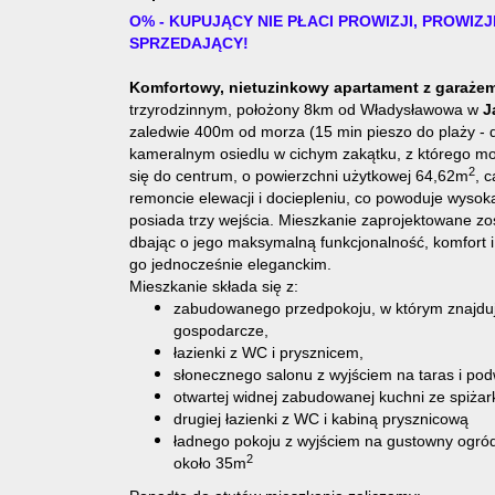
O% - KUPUJĄCY NIE PŁACI PROWIZJI, PROWIZ
SPRZEDAJĄCY!
Komfortowy, nietuzinkowy apartament z garaże
trzyrodzinnym,
położony 8km od Władysławowa w
Ja
zaledwie 400m od morza (15 min pieszo do plaży - 
kameralnym osiedlu w
cichym zakątku, z którego mo
2
się do centrum, o powierzchni użytkowej 64,62m
, 
remoncie elewacji i dociepleniu, co powoduje wyso
posiada trzy wejścia. Mieszkanie zaprojektowane zo
dbając o jego maksymalną funkcjonalność, komfort 
go jednocześnie eleganckim.
Mieszkanie składa się z:
zabudowanego przedpokoju, w którym znajduj
gospodarcze,
łazienki z WC i prysznicem,
słonecznego salonu z wyjściem na taras i po
otwartej widnej zabudowanej kuchni ze spiżar
drugiej łazienki z WC i kabiną prysznicową
ładnego pokoju z wyjściem na
gustowny ogród
2
około 35m