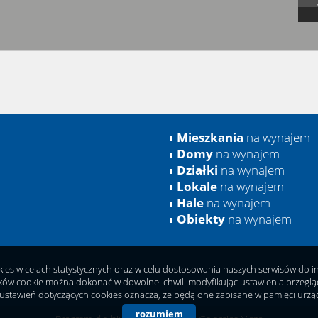
Mieszkania
na wynajem
Domy
na wynajem
Działki
na wynajem
Lokale
na wynajem
Hale
na wynajem
Obiekty
na wynajem
okies w celach statystycznych oraz w celu dostosowania naszych serwisów do 
ków cookie można dokonać w dowolnej chwili modyfikując ustawienia przeglądar
ustawień dotyczących cookies oznacza, że będą one zapisane w pamięci urzą
rozumiem