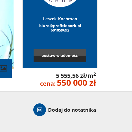
Leszek Kochman
biuro@profitlebork.pl
601059692
zostaw wiadomość
2
5 555,56 zł/m
550 000 zł
cena:
Dodaj do notatnika