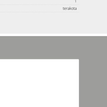
1
terakota