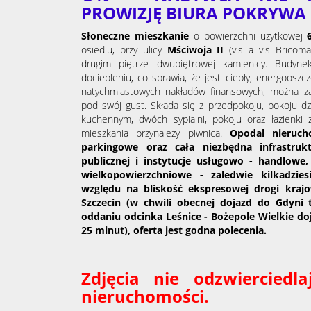
PROWIZJĘ BIURA POKRYWA
Słoneczne mieszkanie
o powierzchni użytkowej
6
osiedlu, przy ulicy
Mściwoja II
(vis a vis Bricom
drugim piętrze dwupiętrowej kamienicy. Budyne
dociepleniu, co sprawia, że jest ciepły, energoos
natychmiastowych nakładów finansowych, można z
pod swój gust. Składa się z przedpokoju, pokoju 
kuchennym, dwóch sypialni, pokoju oraz łazienki
mieszkania przynależy piwnica.
Opodal nieruch
parkingowe oraz cała niezbędna infrastruk
publicznej i instytucje usługowo - handlowe,
wielkopowierzchniowe - zaledwie kilkadzie
względu na bliskość ekspresowej drogi krajow
Szczecin (w chwili obecnej dojazd do Gdyni
oddaniu odcinka Leśnice - Bożepole Wielkie do
25 minut), oferta jest godna polecenia.
Zdjęcia nie odzwierciedl
nieruchomości.