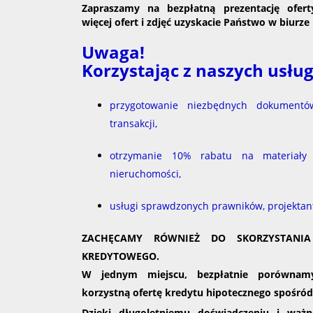
Zapraszamy na bezpłatną prezentację oferty
więcej ofert i zdjęć uzyskacie Państwo w biurze 
Uwaga!
Korzystając z naszych usł
przygotowanie niezbędnych dokumentów
transakcji,
otrzymanie 10% rabatu na materiały
nieruchomości,
usługi sprawdzonych prawników, projektan
ZACHĘCAMY RÓWNIEŻ DO SKORZYSTANI
KREDYTOWEGO.
W jednym miejscu, bezpłatnie porównamy
korzystną ofertę kredytu hipotecznego spośró
Dzięki długoletniemu doświadczeniu i ważn