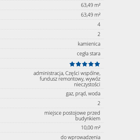
63,49 m²
63,49 m²
4
2
kamienica
cegła stara
administracja, Części wspólne,
fundusz remontowy, wywóz
nieczystości
gaz, prąd, woda
2
miejsce postojowe przed
budynkiem
10,00 m²
do wprowadzenia