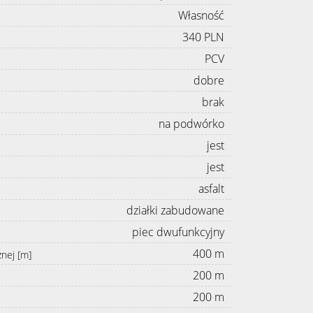
Własność
340 PLN
PCV
dobre
brak
na podwórko
jest
jest
asfalt
działki zabudowane
piec dwufunkcyjny
400 m
znej [m]
200 m
200 m