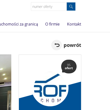
uchomości za granicą
O firmie
Kontakt
powrót
95
ofert