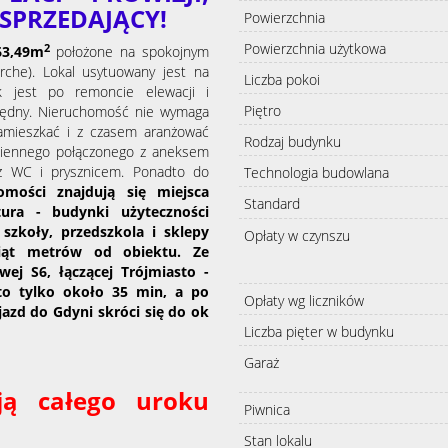
 SPRZEDAJĄCY!
Powierzchnia
Powierzchnia użytkowa
2
3
,4
9
m
położone na spokojnym
arche). Lokal usytuowany jest na
Liczba pokoi
k jest po remoncie elewacji i
Piętro
zczędny. Nieruchomość nie wymaga
amieszkać i z czasem aranżować
Rodzaj budynku
dziennego połączonego z aneksem
 z WC i prysznicem. Ponadto do
Technologia budowlana
omości znajdują się miejsca
Standard
tura - budynki użyteczności
 szkoły, przedszkola i sklepy
Opłaty w czynszu
siąt metrów od obiektu. Ze
ej S6, łączącej Trójmiasto -
 to tylko około 35 min, a po
Opłaty wg liczników
jazd do Gdyni skróci się do ok
Liczba pięter w budynku
Garaż
ają całego uroku
Piwnica
Stan lokalu