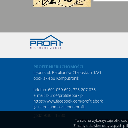
PROFIT NIERUCHOMOŚCI
Lębork ul. Batalionów Chłopskich 1A/1
obok sklepu Komputronik
telefon: 601 059 692, 723 207 038
e-mail: biuro@profitlebork.pl
https://www.facebook.com/profitlebork
ig:
nieruchomoscileborkprofit
godz. 9:30 - 16:30
Ta strona wykorzystuje pliki co
Zmiany ustawień dotyczących pli