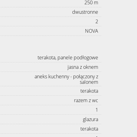
250 m
dwustronne
2
NOVA
terakota, panele podłogowe
jasna z oknem
aneks kuchenny - połączony z
salonem
terakota
razem z wc
1
glazura
terakota