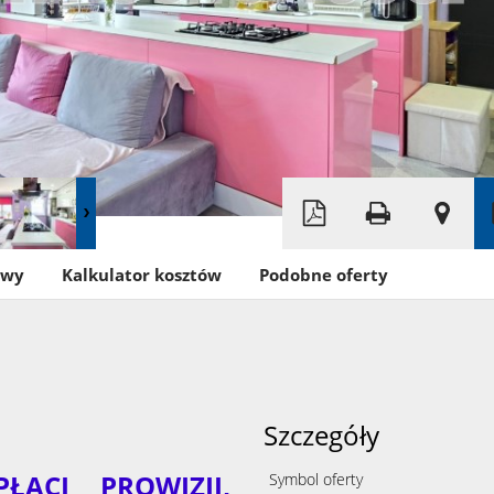
Leaflet
|
©
OpenStreetMap
owy
Kalkulator kosztów
Podobne oferty
Szczegóły
ACI PROWIZJI,
Symbol oferty