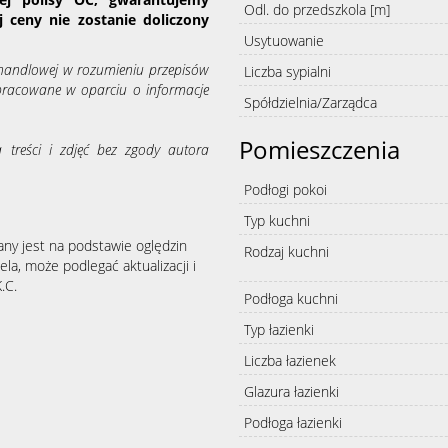
Odl. do przedszkola [m]
 ceny nie zostanie doliczony
Usytuowanie
y handlowej w rozumieniu przepisów
Liczba sypialni
opracowane w oparciu o informacje
Spółdzielnia/Zarządca
Pomieszczenia
a treści i zdjęć bez zgody autora
Podłogi pokoi
Typ kuchni
any jest na podstawie oględzin
Rodzaj kuchni
la, może podlegać aktualizacji i
.C.
Podłoga kuchni
Typ łazienki
Liczba łazienek
Glazura łazienki
Podłoga łazienki