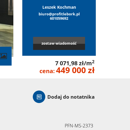
Leszek Kochman
biuro@profitlebork.pl
601059692
zostaw wiadomość
contributors
2
7 071,98 zł/m
449 000 zł
cena:
Dodaj do notatnika
PFN-MS-2373