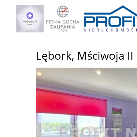
Lębork,
Mściwoja II
+
−