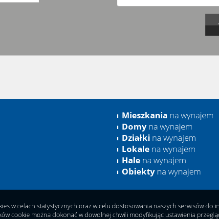
Mieszkania
na wynajem
Domy
na wynajem
Działki
na wynajem
Lokale
na wynajem
Hale
na wynajem
Obiekty
na wynajem
okies w celach statystycznych oraz w celu dostosowania naszych serwisów do 
ków cookie można dokonać w dowolnej chwili modyfikując ustawienia przeglądar