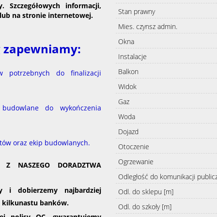
. Szczegółowych informacji,
Stan prawny
lub na stronie internetowej.
Mies. czynsz admin.
Okna
ug zapewniamy:
Instalacje
Balkon
 potrzebnych do finalizacji
Widok
Gaz
 budowlane do wykończenia
Woda
Dojazd
tów oraz ekip budowlanych.
Otoczenie
Ogrzewanie
A Z NASZEGO DORADZTWA
Odległość do komunikacji public
 i dobierzemy najbardziej
Odl. do sklepu [m]
d kilkunastu banków.
Odl. do szkoły [m]
ej polisy OC, gwarantujemy