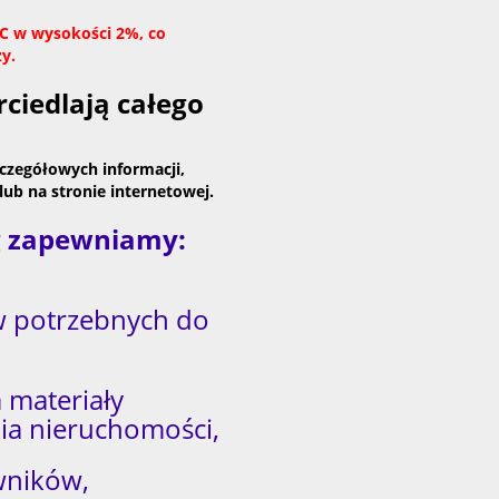
CC w wysokości 2%, co
y.
rciedlają całego
zczegółowych informacji,
lub na stronie internetowej.
ug zapewniamy:
 potrzebnych do
 materiały
a nieruchomości,
wników,