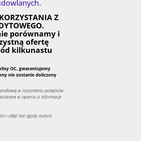
udowlanych.
KORZYSTANIA Z
DYTOWEGO.
nie porównamy i
zystną ofertę
ród kilkunastu
olisy OC, gwarantujemy
eny nie zostanie doliczony
 handlowej w rozumieniu przepisów
racowane w oparciu o informacje
ści i zdjęć bez zgody autora