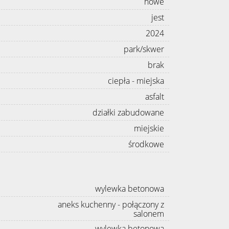
nowe
jest
2024
park/skwer
brak
ciepła - miejska
asfalt
działki zabudowane
miejskie
środkowe
wylewka betonowa
aneks kuchenny - połączony z
salonem
wylewka betonowa