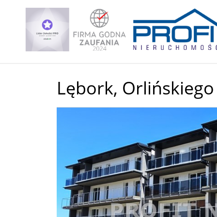
Lębork,
Orlińskiego
+
−