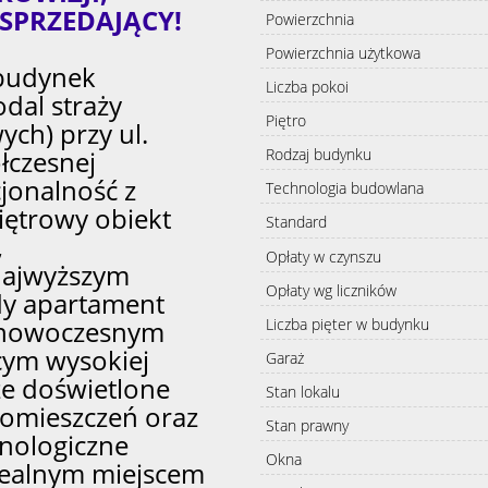
 SPRZEDAJĄCY!
Powierzchnia
Powierzchnia użytkowa
budynek
Liczba pokoi
dal straży
Piętro
wych)
przy ul.
łczesnej
Rodzaj budynku
cjonalność z
Technologia budowlana
iętrowy obiekt
Standard
,
Opłaty w czynszu
najwyższym
Opłaty wg liczników
dy apartament
Liczba pięter w budynku
i nowoczesnym
cym wysokiej
Garaż
rze doświetlone
Stan lokalu
pomieszczeń oraz
Stan prawny
nologiczne
Okna
idealnym miejscem