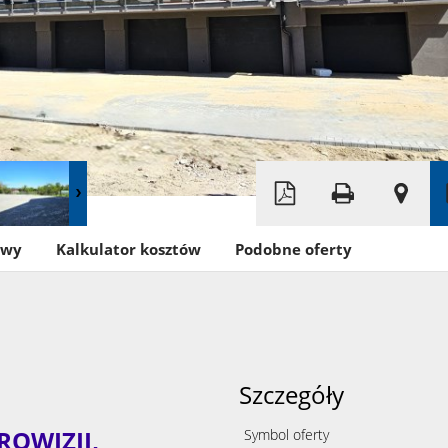
Leaflet
|
©
OpenStreetMap
owy
Kalkulator kosztów
Podobne oferty
Szczegóły
ROWIZJI,
Symbol oferty