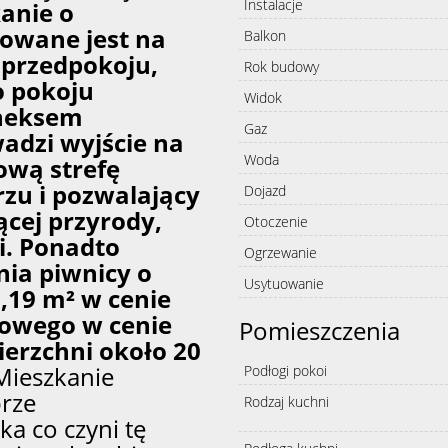
Instalacje
anie o
uowane jest na
Balkon
z przedpokoju,
Rok budowy
o pokoju
Widok
aneksem
Gaz
adzi wyjście na
Woda
ową strefę
zu i pozwalający
Dojazd
ącej przyrody,
Otoczenie
i. Ponadto
Ogrzewanie
nia piwnicy o
Usytuowanie
,19 m² w cenie
gowego w cenie
Pomieszczenia
ierzchni około 20
ieszkanie
Podłogi pokoi
brze
Rodzaj kuchni
a co czyni tę