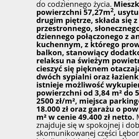
do codziennego życia.
Mieszk
2
powierzchni 57,27m
, usyt
drugim piętrze, składa się 
przestronnego, słoneczneg
dziennego połączonego z 
kuchennym, z którego prow
balkon, stanowiący dodatk
relaksu na świeżym powietr
cieszyć się pięknem otaczaj
dwóch sypialni oraz łazienk
istnieje możliwość wykupie
powierzchni od 3,84 m² do 5
2500 zł/m², miejsca parkin
18.000 zł oraz garażu o pow
m² w cenie 49.400 zł netto.
M
znajduje się w spokojnej i do
skomunikowanej części Lębork