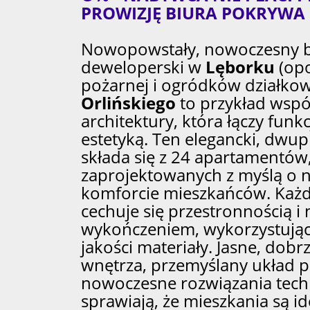
PROWIZJĘ BIURA POKRYWA
Nowopowstały, nowoczesny 
deweloperski w
Lęborku
(opo
pożarnej i ogródków działko
Orlińskiego
to przykład wspó
architektury, która łączy funk
estetyką. Ten elegancki, dwup
składa się z 24 apartamentów
zaprojektowanych z myślą o 
komforcie mieszkańców. Każ
cechuje się przestronnością 
wykończeniem, wykorzystują
jakości materiały. Jasne, dob
wnętrza, przemyślany układ 
nowoczesne rozwiązania tech
sprawiają, że mieszkania są 