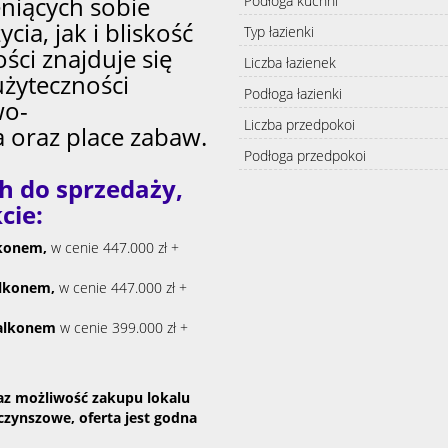
eniących sobie
Podłoga kuchni
ia, jak i bliskość
Typ łazienki
ści znajduje się
Liczba łazienek
użyteczności
Podłoga łazienki
wo-
Liczba przedpokoi
a oraz place zabaw.
Podłoga przedpokoi
 do sprzedaży,
cie:
lkonem
,
w cenie 447.000 zł +
alkonem
,
w cenie 447.000 zł +
alkonem
w cenie 399.000 zł +
az możliwość zakupu lokalu
czynszowe, oferta jest godna