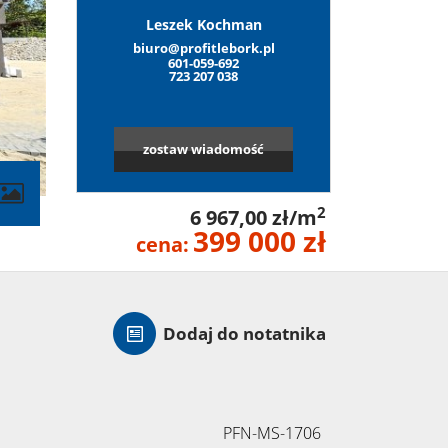
Leszek Kochman
biuro@profitlebork.pl
601-059-692
723 207 038
zostaw wiadomość
contributors
2
6 967,00 zł/m
399 000 zł
cena:
Dodaj do notatnika
PFN-MS-1706