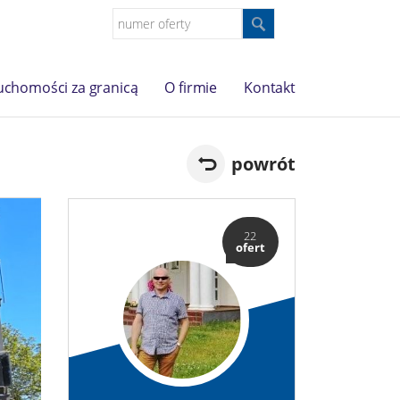
uchomości za granicą
O firmie
Kontakt
powrót
22
ofert