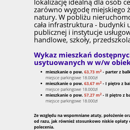
lokalizację idealną dla osób c
zarówno wygodę miejskiego życ
natury. W pobliżu nieruchomo
cała infrastruktura - budynki 
publicznej i instytucje usługo
handlowe, szkoły, przedszkol
Wykaz mieszkań dostępnych
usytuowanych w w/w obiek
2
mieszkanie o pow.
63,73
m
- parter
z ba
miejsce parkingowe 18.000zł
2
mieszkanie o pow.
63,67
m
- I piętro
z b
miejsce parkingowe 18.000zł
2
mieszkanie o pow.
57,27 m
-
II piętro
z b
miejsce parkingowe 18.000zł
Ze względu na wspomniane atuty, położenie or
od razu, jak również stosunkowo niskie opłaty 
polecenia.