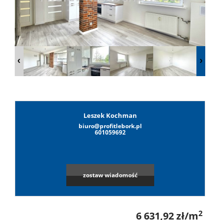
Lokale
Hale
Obiekty
Leszek Kochman
biuro@profitlebork.pl
Leaflet
|
©
OpenStreetMap
contributors
Wynaj
601059692
Mieszkan
zostaw wiadomość
Lokale
2
6 631,92 zł/m