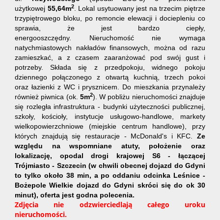
2
użytkowej
55,64m
. Lokal usytuowany jest na trzecim piętrze
trzypiętrowego bloku, po remoncie elewacji i dociepleniu co
sprawia, że jest bardzo ciepły,
energooszczędny. Nieruchomość nie wymaga
natychmiastowych nakładów finansowych, można od razu
zamieszkać, a z czasem zaaranżować pod swój gust i
potrzeby. Składa się z przedpokoju, widnego pokoju
dziennego połączonego z otwartą kuchnią, trzech pokoi
oraz łazienki z WC i prysznicem. Do mieszkania przynależy
2
również piwnica (ok.
5
m
). W pobliżu nieruchomości znajduje
się rozległa infrastruktura - budynki użyteczności publicznej,
szkoły, kościoły, instytucje usługowo-handlowe, markety
wielkopowierzchniowe (miejskie centrum handlowe), przy
których znajdują się restauracje - McDonald's i KFC.
Ze
względu na wspomniane atuty, położenie oraz
lokalizację, opodal drogi krajowej S6 - łączącej
Trójmiasto - Szczecin (w chwili obecnej dojazd do Gdyni
to tylko około 38 min, a po oddaniu odcinka Leśnice -
Bożepole Wielkie dojazd do Gdyni skróci się do ok 30
minut), oferta jest godna polecenia.
Zdjęcia nie odzwierciedlają całego uroku
nieruchomości.