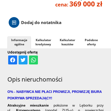
369 000 zł
cena:
Hale
Dodaj do notatnika
Nieruc
za
Informacje
Kalkulator
Kalkulator
Podobne
O
ogólne
kredytowy
kosztów
oferty
Udostępnij ofertę
granicą
firmie
Kontak
Opis nieruchomości
O% - NABYWCA NIE PŁACI PROWIZJI, PROWIZJĘ BIURA
POKRYWA SPRZEDAJĄCY!
Atrakcyjne mieszkanie
położone w Lęborku przy
ul.
Krzywoustego
(opodal ZUS-u) o powierzchni