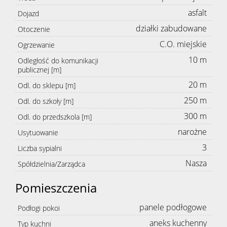
asfalt
Dojazd
działki zabudowane
Otoczenie
C.O. miejskie
Ogrzewanie
10 m
Odległość do komunikacji
publicznej [m]
20 m
Odl. do sklepu [m]
250 m
Odl. do szkoły [m]
300 m
Odl. do przedszkola [m]
narożne
Usytuowanie
3
Liczba sypialni
Nasza
Spółdzielnia/Zarządca
Pomieszczenia
panele podłogowe
Podłogi pokoi
aneks kuchenny
Typ kuchni