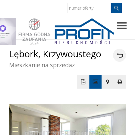
Strona
Lębork,
Krzywoustego
główna
Mieszkanie na sprzedaż
Sprzed
Mieszkan
+
−
Domy
Dzialki