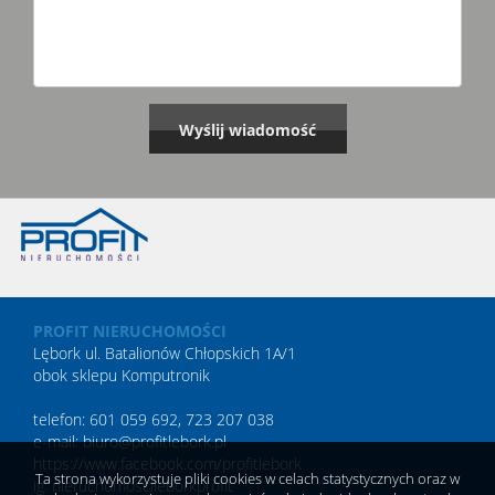
PROFIT NIERUCHOMOŚCI
Lębork ul. Batalionów Chłopskich 1A/1
obok sklepu Komputronik
telefon: 601 059 692, 723 207 038
e-mail: biuro@profitlebork.pl
https://www.facebook.com/profitlebork
Ta strona wykorzystuje pliki cookies w celach statystycznych oraz w
ig:
nieruchomoscileborkprofit