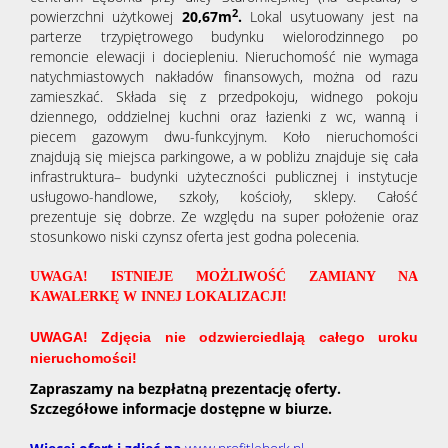
2
powierzchni użytkowej
20,67
m
.
Lokal usytuowany jest na
parterze trzypiętrowego budynku wielorodzinnego po
remoncie elewacji i dociepleniu. Nieruchomość nie wymaga
natychmiastowych nakładów finansowych, można od razu
zamieszkać. Składa się z przedpokoju, widnego pokoju
dziennego, oddzielnej kuchni oraz łazienki z wc, wanną i
piecem gazowym dwu-funkcyjnym. Koło nieruchomości
znajdują się miejsca parkingowe, a w pobliżu znajduje się cała
infrastruktura– budynki użyteczności publicznej i instytucje
usługowo-handlowe, szkoły, kościoły, sklepy.
Całość
prezentuje się dobrze. Ze względu na super położenie oraz
stosunkowo niski czynsz oferta jest godna polecenia.
UWAGA! ISTNIEJE MOŻLIWOŚĆ ZAMIANY NA
KAWALERKĘ W INNEJ LOKALIZACJI!
UWAGA! Zdjęcia nie odzwierciedlają całego uroku
nieruchomości!
Zapraszamy na bezpłatną prezentację oferty.
Szczegółowe informacje dostępne w biurze.