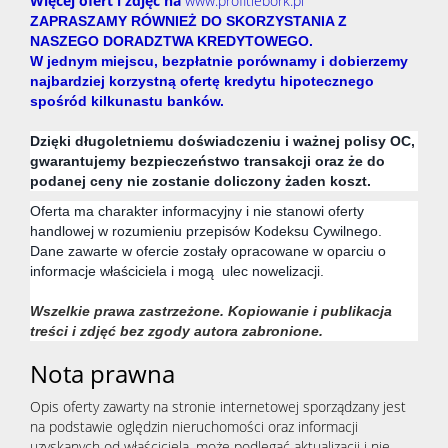
Więcej ofert i zdjęć na
www.profitlebork.pl
ZAPRASZAMY RÓWNIEŻ DO SKORZYSTANIA Z
NASZEGO DORADZTWA KREDYTOWEGO.
W jednym miejscu, bezpłatnie porównamy i dobierzemy
najbardziej korzystną ofertę kredytu hipotecznego
spośród kilkunastu banków.
Dzięki długoletniemu doświadczeniu i ważnej polisy OC,
gwarantujemy bezpieczeństwo transakcji oraz że do
podanej ceny nie zostanie doliczony żaden koszt.
Oferta ma charakter informacyjny i nie stanowi oferty
handlowej w rozumieniu przepisów Kodeksu Cywilnego.
Dane zawarte w ofercie zostały opracowane w oparciu o
informacje właściciela i mogą ulec nowelizacji.
Wszelkie prawa zastrzeżone. Kopiowanie i publikacja
treści i zdjęć bez zgody autora zabronione.
Nota prawna
Opis oferty zawarty na stronie internetowej sporządzany jest
na podstawie oględzin nieruchomości oraz informacji
uzyskanych od właściciela, może podlegać aktualizacji i nie