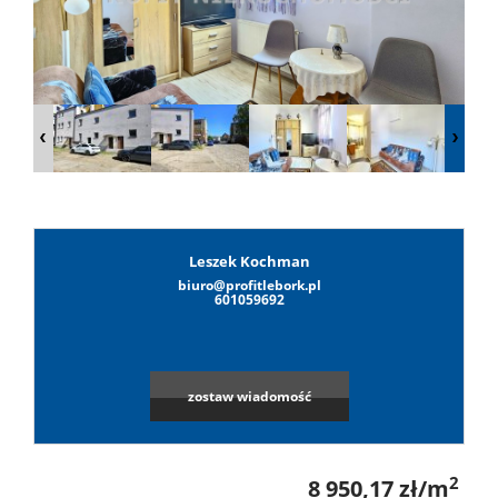
Lokale
Hale
Obiekty
Leszek Kochman
biuro@profitlebork.pl
Leaflet
|
©
OpenStreetMap
contributors
Wynaj
601059692
Mieszkan
zostaw wiadomość
Lokale
2
8 950,17 zł/m