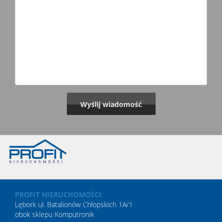
PROFIT NIERUCHOMOŚCI
Lębork ul. Batalionów Chłopskich 1A/1
obok sklepu Komputronik