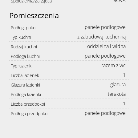
NOVA
Spółdzielnia/Zarządca
Pomieszczenia
panele podłogowe
Podłogi pokoi
z zabudową kuchenną
Typ kuchni
oddzielna i widna
Rodzaj kuchni
panele podłogowe
Podłoga kuchni
razem z wc
Typ łazienki
1
Liczba łazienek
glazura
Glazura łazienki
terakota
Podłoga łazienki
1
Liczba przedpokoi
panele podłogowe
Podłoga przedpokoi