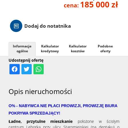
185 000 zł
cena:
Hale
Dodaj do notatnika
Nieruc
za
Informacje
Kalkulator
Kalkulator
Podobne
O
ogólne
kredytowy
kosztów
oferty
Udostępnij ofertę
granicą
firmie
Kontak
Opis nieruchomości
O% - NABYWCA NIE PŁACI PROWIZJI, PROWIZJĘ BIURA
POKRYWA SPRZEDAJĄCY!
Ładne, przytulne mieszkanie
położone w ścisłym
centrum
Lęborka
przy ulicy
Staromiejskiej
(na deptaku) o