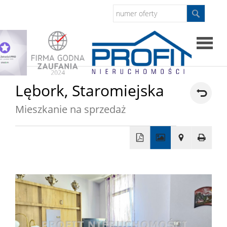
Strona
Lębork,
Staromiejska
główna
Mieszkanie na sprzedaż
Sprzed
Mieszkan
+
−
Domy
Dzialki