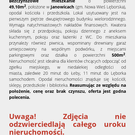
Bezczynszowe mieszkanie
o powierzchni
2
49,10m
, położone w
Janowicach
(gm. Nowa Wieś Lęborska),
opodal kościoła i przedszkola. Lokal usytuowany jest na
pierwszym piętrze dwupiętrowego budynku wielorodzinnego.
Wymaga natychmiastowych nakładów finansowych. Kwatera
składa się z przedpokoju, pokoju dziennego z aneksem
kuchennym, pokoju oraz łazienki z WC. Do mieszkania
przynależy również piwnica, wspominany drewniany garaż
umiejscowiony na wspólnym podwórku, z miejscami
2
parkingowymi oraz działka o powierzchni
500m
.
Nieruchomość jest idealna dla klientów chcących odpocząć od
zgiełku miejskiego,
w niedalekiej odległości od
miasta,
zaledwie 20 minut do Łeby,
11 minut do
Lęborka
samochodem. Opodal nieruchomości znajduje się kościół,
sklepy, przedszkole i biblioteka.
Reasumując ze względu na
położenie, cenę oraz brak czynszu, oferta jest godna
polecenia.
Uwaga! Zdjęcia nie
odzwierciedlają całego uroku
nieruchomości.