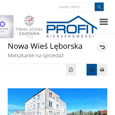
Strona
Nowa Wieś Lęborska
główna
Mieszkanie na sprzedaż
Sprzed
Mieszkan
Domy
Dzialki