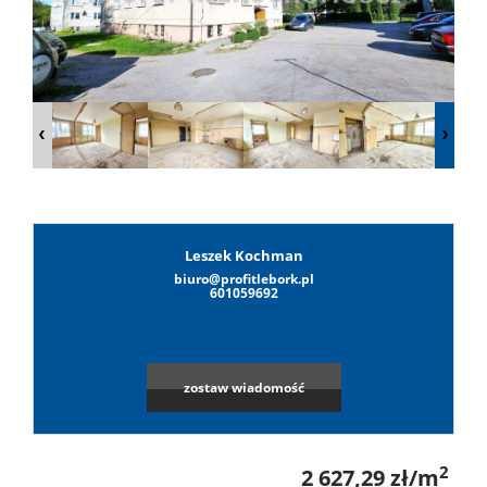
Lokale
Hale
Obiekty
Leszek Kochman
biuro@profitlebork.pl
Wynaj
601059692
Mieszkan
zostaw wiadomość
Lokale
2
2 627,29 zł/m