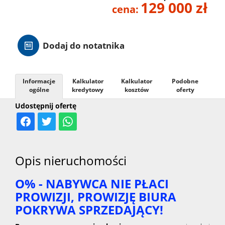
129 000 zł
cena:
Hale
Dodaj do notatnika
Nieruc
za
Informacje
Kalkulator
Kalkulator
Podobne
O
ogólne
kredytowy
kosztów
oferty
Udostępnij ofertę
granicą
firmie
Kontak
Opis nieruchomości
O% - NABYWCA NIE PŁACI
PROWIZJI, PROWIZJĘ BIURA
POKRYWA SPRZEDAJĄCY!