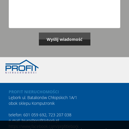
PROFIT NIERUCHOMOŚCI
Lębork ul. Batalionów Chłopskich 1A/1
obok sklepu Komputronik
telefon: 601 059 692, 723 207 038
e-mail: biuro@profitlebork.pl
https://www.facebook.com/profitlebork