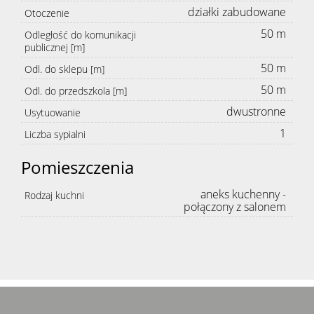
działki zabudowane
Otoczenie
50 m
Odległość do komunikacji
publicznej [m]
50 m
Odl. do sklepu [m]
50 m
Odl. do przedszkola [m]
dwustronne
Usytuowanie
1
Liczba sypialni
Pomieszczenia
aneks kuchenny -
Rodzaj kuchni
połączony z salonem