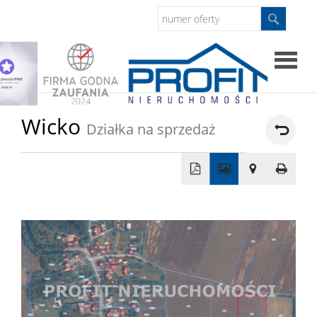
Strona
Wicko
Działka na sprzedaż
główna
Sprzed
+
Mieszkan
−
Domy
Dzialki