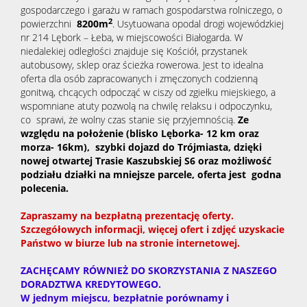
gospodarczego i garażu w ramach gospodarstwa rolniczego, o
2
powierzchni
8200
m
. Usytuowana opodal drogi wojewódzkiej
nr 214 Lębork – Łeba, w miejscowości Białogarda. W
niedalekiej odległości znajduje się Kościół, przystanek
autobusowy, sklep oraz ścieżka rowerowa. Jest to idealna
oferta dla osób zapracowanych i zmęczonych codzienną
gonitwą, chcących odpocząć w ciszy od zgiełku miejskiego, a
wspomniane atuty pozwolą na chwilę relaksu i odpoczynku,
co sprawi, że wolny czas stanie się przyjemnością.
Ze
względu na położenie (blisko Lęborka- 12 km oraz
morza- 16km), szybki dojazd do Trójmiasta, dzięki
nowej otwartej Trasie Kaszubskiej S6 oraz możliwość
podziału działki na mniejsze parcele, oferta jest godna
polecenia.
Zapraszamy na bezpłatną prezentację oferty.
Szczegółowych informacji, więcej ofert i zdjęć uzyskacie
Państwo w biurze lub na stronie internetowej.
ZACHĘCAMY RÓWNIEŻ DO SKORZYSTANIA Z NASZEGO
DORADZTWA KREDYTOWEGO.
W jednym miejscu, bezpłatnie porównamy i