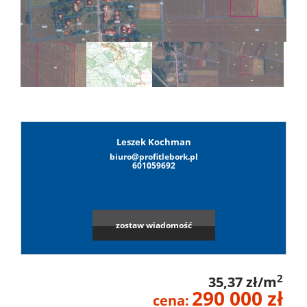
Lokale
Hale
Obiekty
Leszek Kochman
biuro@profitlebork.pl
Leaflet
|
©
OpenStreetMap
contributors
601059692
Wynaj
zostaw wiadomość
Mieszkan
2
35,37 zł/m
Lokale
290 000 zł
cena: