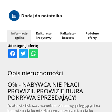
Hale
Dodaj do notatnika
Nieruc
Informacje
Kalkulator
Kalkulator
Podobne
ogólne
kredytowy
kosztów
oferty
za
O
Udostępnij ofertę
granicą
firmie
Kontak
Opis nieruchomości
O% - NABYWCA NIE PŁACI
PROWIZJI, PROWIZJĘ BIURA
POKRYWA SPRZEDAJĄCY!
Działka siedliskowa z warunkami zabudowy, polegającymi na
budowie budynku mieszkalnego z przyłączami, budynku