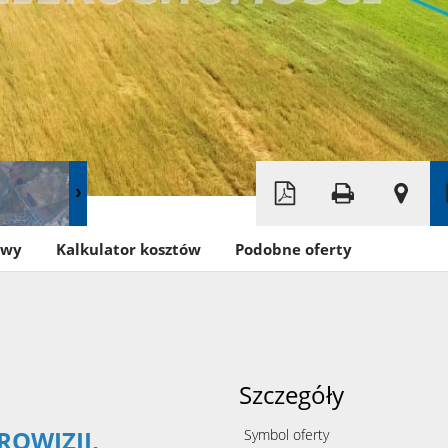
Leaflet
|
©
OpenStreetMap
owy
Kalkulator kosztów
Podobne oferty
Szczegóły
ROWIZJI,
Symbol oferty