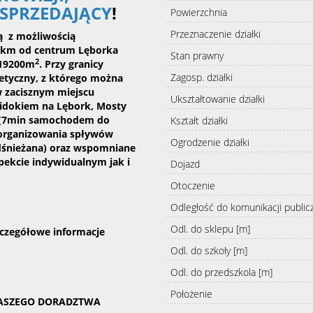
 SPRZEDAJĄCY
!
Powierzchnia
Przeznaczenie działki
bą z możliwością
2,2km od centrum Lęborka
Stan prawny
2
 19200m
. Przy granicy
Zagosp. działki
getyczny, z którego można
w zacisznym miejscu
Ukształtowanie działki
widokiem na Lębork, Mosty
ta (7min samochodem do
Kształt działki
 organizowania spływów
Ogrodzenie działki
odśnieżana) oraz wspomniane
pekcie indywidualnym jak i
Dojazd
Otoczenie
Odległość do komunikacji public
Odl. do sklepu [m]
zczegółowe informacje
Odl. do szkoły [m]
Odl. do przedszkola [m]
Położenie
NASZEGO DORADZTWA