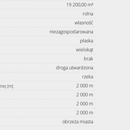
19 200,00 m²
rolna
własność
niezagospodarowana
płaska
wielokąt
brak
droga utwardzona
rzeka
2 000 m
znej [m]
2 000 m
2 000 m
2 000 m
obrzeża miasta