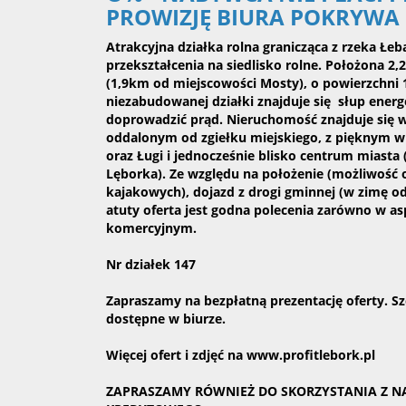
PROWIZJĘ BIURA POKRYWA
Atrakcyjna działka rolna granicząca z rzeka Łe
przekształcenia na siedlisko rolne. Położona 
(1,9km od miejscowości Mosty), o powierzchni
niezabudowanej działki znajduje się słup ener
doprowadzić prąd. Nieruchomość znajduje się 
oddalonym od zgiełku miejskiego, z pięknym 
oraz Ługi i jednocześnie blisko centrum mias
Lęborka). Ze względu na położenie (możliwość
kajakowych), dojazd z drogi gminnej (w zimę 
atuty oferta jest godna polecenia zarówno w as
komercyjnym.
Nr działek 147
Zapraszamy na bezpłatną prezentację oferty. S
dostępne w biurze.
Więcej ofert i zdjęć na
www.profitlebork.pl
ZAPRASZAMY RÓWNIEŻ DO SKORZYSTANIA Z 