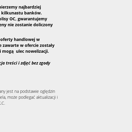
ierzemy najbardziej
d kilkunastu banków.
olisy OC, gwarantujemy
eny nie zostanie doliczony
 oferty handlowej w
 zawarte w ofercie zostały
i mogą ulec nowelizacji.
a treści i zdjęć bez zgody
any jest na podstawie oględzin
la, może podlegać aktualizacji i
.C.