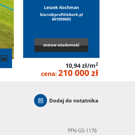
Leszek Kochman
biuro@profitlebork.pl
601059692
zostaw wiadomość
contributors
2
10,94 zł/m
210 000 zł
cena:
Dodaj do notatnika
PFN-GS-1176