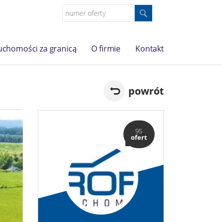
uchomości za granicą
O firmie
Kontakt
powrót
95
ofert