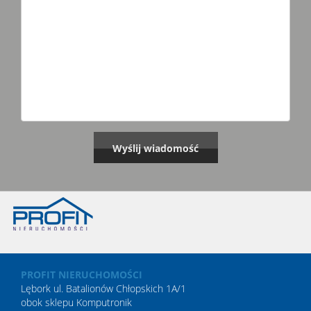
PROFIT NIERUCHOMOŚCI
Lębork ul. Batalionów Chłopskich 1A/1
obok sklepu Komputronik