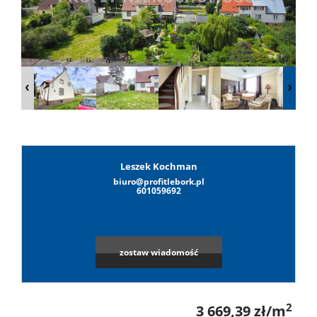
Lokale
Hale
Obiekty
Leszek Kochman
biuro@profitlebork.pl
Leaflet
|
©
OpenStreetMap
contributors
Wynaj
601059692
Mieszkan
zostaw wiadomość
Lokale
2
3 669,39 zł/m