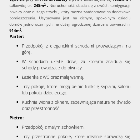
2
całkowitej ok.
245m
.
Nieruchomość składa się z dwóch kondygnacji,
piwnicy oraz dużego strychu, który można zaadoptować na dodatkowe
pomieszczenia.
Usytuowana jest na cichym, spokojnym osiedlu
domów jednorodzinnych, na dużej, ogrodzonej działce o powierzchni
2
914m
.
Parter:
Przedpokój z eleganckimi schodami prowadzącymi na
górę.
W schodach ukryte drzwi, za którymi znajdują się
schody prowadzące do piwnicy.
Łazienka z WC oraz małą wanną.
Trzy pokoje, które mogą pełnić funkcję sypialni, salonu
lub pokoju dziecięcego.
Kuchnia widna z oknem, zapewniająca naturalne światło
oraz przestronność.
Piętro:
Przedpokój z małym schowkiem.
Trzy przestronne pokoje, które idealnie sprawdzą się