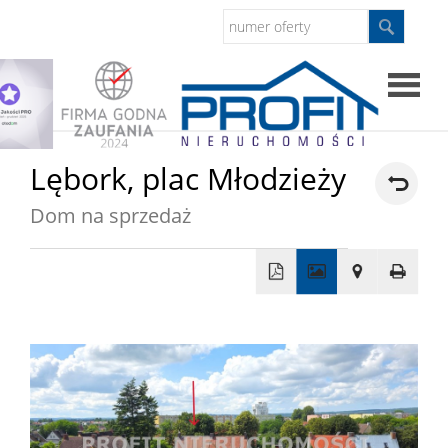
Strona
Lębork,
plac Młodzieży
główna
Dom na sprzedaż
Sprzed
Mieszkan
+
−
Domy
Dzialki