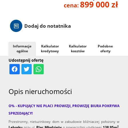
899 000 zł
cena:
Hale
Dodaj do notatnika
Nieruc
za
Informacje
Kalkulator
Kalkulator
Podobne
O
ogólne
kredytowy
kosztów
oferty
Udostępnij ofertę
granicą
firmie
Kontak
Opis nieruchomości
O% - KUPUJĄCY NIE PŁACI PROWIZJI, PROWIZJĘ BIURA POKRYWA
SPRZEDAJĄCY!
Przestronny, nietuzinkowy dom w zabudowie bliźniaczej położony w
2
Lęborku
przy ul.
Plac Młodzieży
o powierzchni użytkowej
138,95m
,