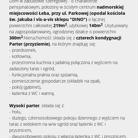
Dom w zabudowie szeregowej - o charakterze
pensjonatowym, położony w ścisłym centrum
nadmorskiej
miejscowości Łeba, przy ul. Parkowej
(opodal kościoła
św. Jakuba i vis-a-vis sklepu "DINO")
o łącznej
2
2
powierzchni całkowitej
219m
, użytkowej
140
m
. Usytuowany
na zagospodarowanej, ogrodzonej działce o powierzchni
2
300m
.Nieruchomość składa się z
czterech kondygnacji
:
Parter (przyziemie)
, na którym znajduję się:
- przedsionek,
- kotłownia,
- przestronna kuchnia z jadalnią połączona z wyjściem na
zadaszony taras i ogród,
- funkcjonalna pralnia oraz spiżarnia,
- pomieszczenie gospodarcze (składzik na opał),
- pokój (gabinet),
- łazienka z WC i wanną.
Wysoki parter
, składa się z:
- holu,
- dużego, czteroosobowego pokoju dziennego z wyjściem na
taras z widokiem na w/w ogród oraz łazienki z WC i
prysznicem,
- dwuosobowego pokoju z własną łazienką z WC i prysznicem.