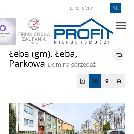
Strona
Łeba (gm),
Łeba,
Parkowa
główna
Dom na sprzedaż
Sprzed
Mieszkan
+
−
Domy
Dzialki