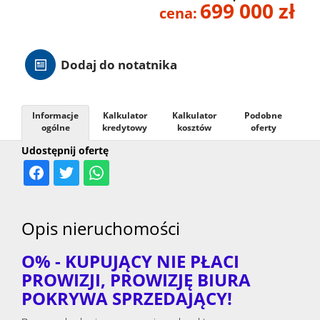
699 000 zł
cena:
Hale
Dodaj do notatnika
Nieruc
za
Informacje
Kalkulator
Kalkulator
Podobne
O
ogólne
kredytowy
kosztów
oferty
Udostępnij ofertę
granicą
firmie
Kontak
Opis nieruchomości
O% - KUPUJĄCY NIE PŁACI
PROWIZJI, PROWIZJĘ BIURA
POKRYWA SPRZEDAJĄCY!