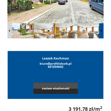
Lokale
Hale
Obiekty
Leszek Kochman
biuro@profitlebork.pl
Leaflet
|
©
OpenStreetMap
contributors
Wynaj
601059692
Mieszkan
zostaw wiadomość
Lokale
2
3 191,78 zł/m