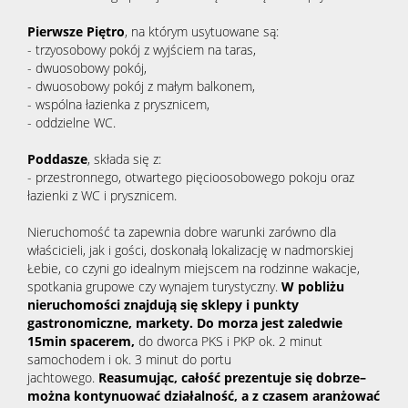
Pierwsze Piętro
, na którym usytuowane są:
- trzyosobowy pokój z wyjściem na taras,
- dwuosobowy pokój,
- dwuosobowy pokój z małym balkonem,
- wspólna łazienka z prysznicem,
- oddzielne WC.
Poddasze
, składa się z:
- przestronnego, otwartego pięcioosobowego pokoju oraz
łazienki z WC i prysznicem.
Nieruchomość ta zapewnia dobre warunki zarówno dla
właścicieli, jak i gości, doskonałą lokalizację w nadmorskiej
Łebie, co czyni go idealnym miejscem na rodzinne wakacje,
spotkania grupowe czy wynajem turystyczny.
W pobliżu
nieruchomości znajdują się sklepy i punkty
gastronomiczne, markety. Do morza jest zaledwie
15min spacerem,
do dworca PKS i PKP ok. 2 minut
samochodem i ok. 3 minut do portu
jachtowego.
Reasumując, całość prezentuje się dobrze–
można kontynuować działalność, a z czasem aranżować