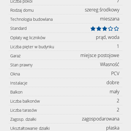
7
Liczba pokoi
szereg środkowy
Rodzaj domu
mieszana
Technologia budowlana
Standard
prąd, woda
Opłaty wg liczników
1
Liczba pięter w budynku
miejsce postojowe
Garaż
Własność
Stan prawny
PCV
Okna
dobre
Instalacje
mały
Balkon
2
Liczba balkonów
2
Liczba tarasów
zagospodarowana
Zagosp. działki
płaska
Ukształtowanie działki