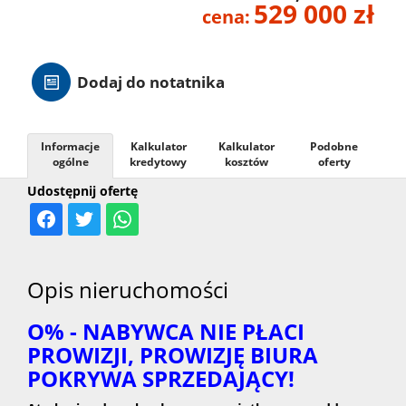
529 000 zł
cena:
Hale
Dodaj do notatnika
Nieruc
za
Informacje
Kalkulator
Kalkulator
Podobne
O
ogólne
kredytowy
kosztów
oferty
Udostępnij ofertę
granicą
firmie
Kontak
Opis nieruchomości
O% - NABYWCA NIE PŁACI
PROWIZJI, PROWIZJĘ BIURA
POKRYWA SPRZEDAJĄCY!