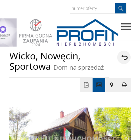
Strona
Wicko,
Nowęcin,
Sportowa
główna
Dom na sprzedaż
Sprzed
Mieszkan
+
−
Domy
Dzialki