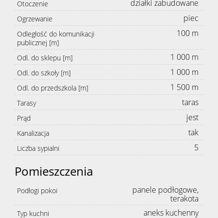
działki zabudowane
Otoczenie
piec
Ogrzewanie
100 m
Odległość do komunikacji
publicznej [m]
1 000 m
Odl. do sklepu [m]
1 000 m
Odl. do szkoły [m]
1 500 m
Odl. do przedszkola [m]
taras
Tarasy
jest
Prąd
tak
Kanalizacja
5
Liczba sypialni
Pomieszczenia
panele podłogowe,
Podłogi pokoi
terakota
aneks kuchenny
Typ kuchni