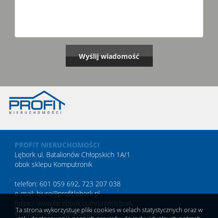
PROFIT NIERUCHOMOŚCI
Lębork ul. Batalionów Chłopskich 1A/1
obok sklepu Komputronik
telefon: 601 059 692, 723 207 038
e-mail: biuro@profitlebork.pl
https://www.facebook.com/profitlebork
Ta strona wykorzystuje pliki cookies w celach statystycznych oraz w
ig:
nieruchomoscileborkprofit