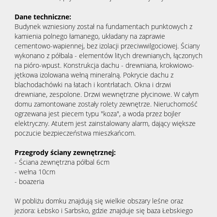
Dane techniczne:
Budynek wzniesiony został na fundamentach punktowych z
kamienia polnego łamanego, układany na zaprawie
cementowo-wapiennej, bez izolacji przeciwwilgociowej. Ściany
wykonano z półbala - elementów litych drewnianych, łączonych
na pióro-wpust. Konstrukcja dachu - drewniana, krokwiowo-
jętkowa izolowana wełną mineralną. Pokrycie dachu z
blachodachówki na łatach i kontrłatach. Okna i drzwi
drewniane, zespolone. Drzwi wewnętrzne płycinowe. W całym
domu zamontowane zostały rolety zewnętrze. Nieruchomość
ogrzewana jest piecem typu "koza", a woda przez bojler
elektryczny. Atutem jest zainstalowany alarm, dający większe
poczucie bezpieczeństwa mieszkańcom.
Przegrody ściany zewnętrznej:
- Ściana zewnętrzna półbal 6cm
- wełna 10cm
- boazeria
W pobliżu domku znajdują się wielkie obszary leśne oraz
jeziora: Łebsko i Sarbsko, gdzie znajduje się baza Łebskiego