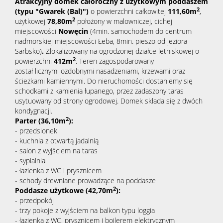
Atrakcyjny domek całoroczny z użytkowym poddaszem
2
(typu "Gwarek (Bal)")
o powierzchni całkowitej
111,60m
,
2
użytkowej
78,80m
położony w malowniczej, cichej
miejscowości
N
owęcin
(4min. samochodem do centrum
nadmorskiej miejscowości Łeba, 8min. pieszo od jeziora
Sarbsko)
.
Zlokalizowany na ogrodzonej działce letniskowej o
2
powierzchni
412m
. Teren zagospodarowany
został licznymi ozdobnymi nasadzeniami, krzewami oraz
ścieżkami kamiennymi. Do nieruchomości dostaniemy się
schodkami z kamienia łupanego, przez zadaszony taras
usytuowany od strony ogrodowej. Domek składa się z dwóch
kondygnacji.
2
Parter (36,10m
):
- przedsionek
- kuchnia z otwartą jadalnią
- salon z wyjściem na taras
- sypialnia
- łazienka z WC i prysznicem
- schody drewniane prowadzące na poddasze
2
Poddasze użytkowe (42,70m
):
- przedpokój
- trzy pokoje z wyjściem na balkon typu loggia
- łazienka z WC, prysznicem i bojlerem elektrycznym