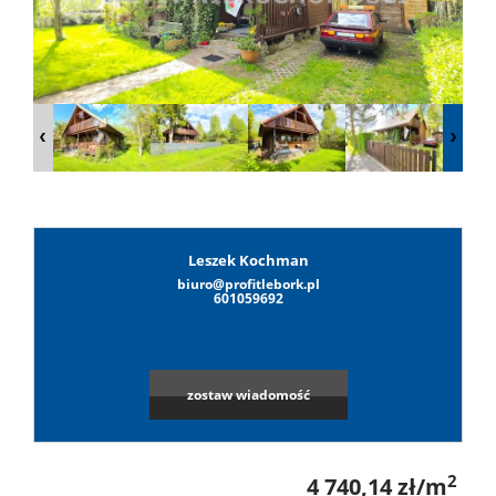
Lokale
Hale
Obiekty
Leszek Kochman
biuro@profitlebork.pl
Leaflet
|
©
OpenStreetMap
contributors
Wynaj
601059692
Mieszkan
zostaw wiadomość
Lokale
2
4 740,14 zł/m