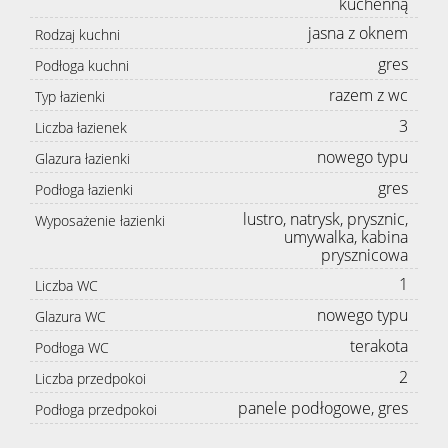
kuchenną
jasna z oknem
Rodzaj kuchni
gres
Podłoga kuchni
razem z wc
Typ łazienki
3
Liczba łazienek
nowego typu
Glazura łazienki
gres
Podłoga łazienki
lustro, natrysk, prysznic,
Wyposażenie łazienki
umywalka, kabina
prysznicowa
1
Liczba WC
nowego typu
Glazura WC
terakota
Podłoga WC
2
Liczba przedpokoi
panele podłogowe, gres
Podłoga przedpokoi