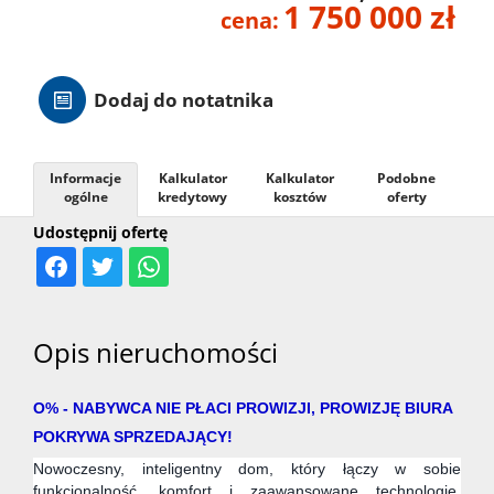
1 750 000 zł
cena:
Hale
Dodaj do notatnika
Nieruc
za
Informacje
Kalkulator
Kalkulator
Podobne
O
ogólne
kredytowy
kosztów
oferty
Udostępnij ofertę
granicą
firmie
Kontak
Opis nieruchomości
O% - NABYWCA NIE PŁACI PROWIZJI, PROWIZJĘ BIURA
POKRYWA SPRZEDAJĄCY!
Nowoczesny, inteligentny dom, który łączy w sobie
funkcjonalność, komfort i zaawansowane technologie,