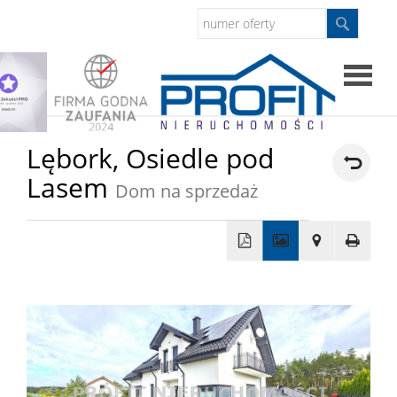
Strona
Lębork,
Osiedle pod
Lasem
główna
Dom na sprzedaż
Sprzed
Mieszkan
+
−
Domy
Dzialki