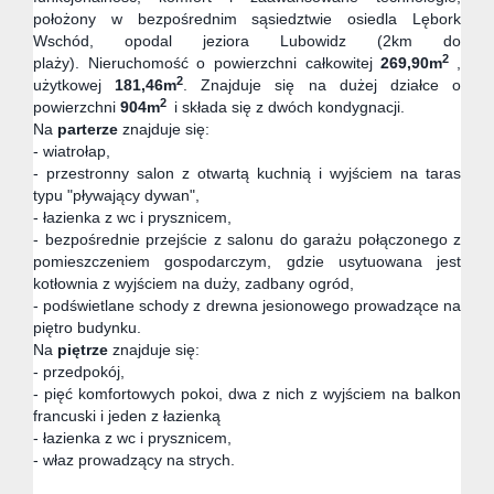
położony w bezpośrednim sąsiedztwie osiedla Lębork
Wschód, opodal jeziora Lubowidz (2km do
2
plaży). Nieruchomość o powierzchni całkowitej
269,90
m
,
2
użytkowej
181,46m
. Znajduje się na dużej działce o
2
powierzchni
904m
i składa się z dwóch kondygnacji.
Na
parterze
znajduje się:
- wiatrołap,
- przestronny salon z otwartą kuchnią i wyjściem na taras
typu "pływający dywan",
- łazienka z wc i prysznicem,
- bezpośrednie przejście z salonu do garażu połączonego z
pomieszczeniem gospodarczym, gdzie usytuowana jest
kotłownia z wyjściem na duży, zadbany ogród,
- podświetlane schody z drewna jesionowego prowadzące na
piętro budynku.
Na
piętrze
znajduje się:
- przedpokój,
- pięć komfortowych pokoi, dwa z nich z wyjściem na balkon
francuski i jeden z łazienką
- łazienka z wc i prysznicem,
- właz prowadzący na strych.