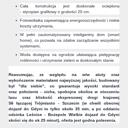
Cała konstrukcja jest doskonale ocieplona
-
styropian grafitowy o grubości 20 cm.
Fotowoltaika zapewniająca energooszczędność i niskie
koszty utrzymania,
W pełni zautomatyzowany inteligentny dom (smart
home), co pozwala na zdalne zarządzanie wszystkimi
systemami,
Woda dostępna na ogrodzie ułatwiająca pielęgnację
roślinności i utrzymanie zieleni w doskonałym stanie.
Reasumując, ze względu na w/w atuty oraz
wykończenie materiałami najwyższej jakości, budowany
był "dla siebie", co gwarantuje wysoki standard
oraz położenie - cicha, spokojna okolica w otoczeniu
lasu oraz
bliskość ekspresowej drogi krajowej
S6 łączącej Trójmiasto - Szczecin (w chwili obecnej
dojazd do Gdyni to tylko około 35 min, a po oddaniu
odcinka Leśnice - Bożepole Wielkie dojazd do Gdyni
skróci się do ok 25 minut),
oferta jest godna polecenia
.