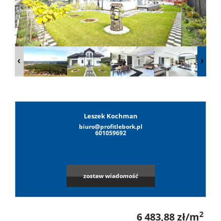
Lokale
Hale
Obiekty
Leszek Kochman
biuro@profitlebork.pl
Leaflet
|
©
OpenStreetMap
contributors
Wynaj
601059692
Mieszkan
zostaw wiadomość
Lokale
2
6 483,88 zł/m