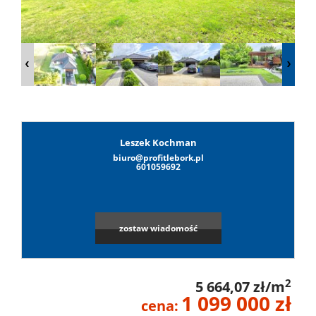
Lokale
Hale
Obiekty
Leszek Kochman
biuro@profitlebork.pl
601059692
Wynaj
zostaw wiadomość
Mieszkan
2
5 664,07 zł/m
Lokale
1 099 000 zł
cena: