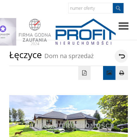
Strona
Łęczyce
Dom na sprzedaż
główna
Sprzed
Mieszkan
Domy
Dzialki