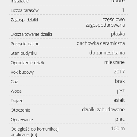
dobre
Instalacje
1
Liczba tarasów
częściowo
Zagosp. działki
zagospodarowana
płaska
Ukształtowanie działki
dachówka ceramiczna
Pokrycie dachu
do zamieszkania
Stan budynku
mieszane
Ogrodzenie działki
2017
Rok budowy
brak
Gaz
jest
Woda
asfalt
Dojazd
działki zabudowane
Otoczenie
piec
Ogrzewanie
100 m
Odległość do komunikacji
publicznej [m]