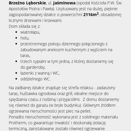
Brzeźno Lęborskie
, ul.
Jaśminowa
(opodal Kościoła P.W. Św.
Apostołów Piotra i Pawła). Usytuowany jest na dużej, pięknie
2
zagospodarowanej działce o powierzchni
2116m
, obsadzonej
licznymi drzewami i krzewami.
Dom składa się z:
wiatrołapu,
holu,
przestronnego pokoju dziennego połączonego z
zabudowanym aneksem kuchennym z wyjściem na
taras,
trzech sypialni w tym jedna, z której dostaniemy się
do garderoby,
łazienki z wanną i WC,
oddzielnego WC.
Na zadbanej działce znajduje się strefa relaksu - zadaszony
taras, huśtawka ogrodowa oraz grill, idealne miejsce do
spędzania czasu z rodziną i przyjaciółmi. Z domu dostaniemy
się również do garażu (w bryle budynku). Głównym źródłem
ogrzewania nieruchomości jest piec na pellet.
Ponadto nieruchomość wykonana jest z solidnego materiału
Protherm, co gwarantuje trwałość i doskonałą izolację
termiczną, zainstalowane zostało również ogrzewanie