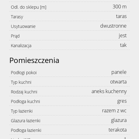
300 m
Odl. do sklepu [m]
taras
Tarasy
dwustronne
Usytuowanie
jest
Prąd
tak
Kanalizacja
Pomieszczenia
panele
Podłogi pokoi
otwarta
Typ kuchni
aneks kuchenny
Rodzaj kuchni
gres
Podłoga kuchni
razem z wc
Typ łazienki
glazura
Glazura łazienki
terakota
Podłoga łazienki