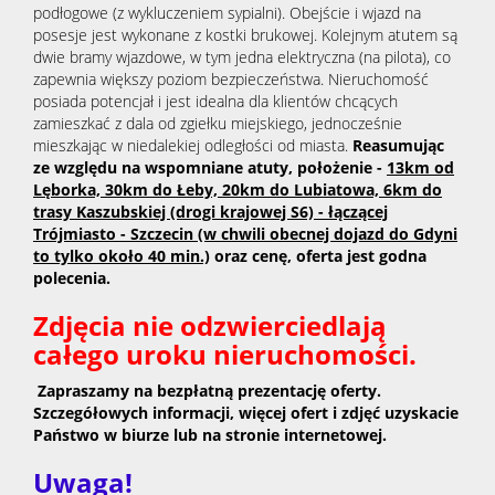
podłogowe (z wykluczeniem sypialni). Obejście i wjazd na
posesje jest wykonane z kostki brukowej. Kolejnym atutem są
dwie bramy wjazdowe, w tym jedna elektryczna (na pilota), co
zapewnia większy poziom bezpieczeństwa. Nieruchomość
posiada potencjał i jest idealna dla klientów chcących
zamieszkać z dala od zgiełku miejskiego, jednocześnie
mieszkając w niedalekiej odległości od miasta.
Reasumując
ze względu na wspomniane atuty, położenie -
13km od
Lęborka, 30km do Łeby, 20km do Lubiatowa, 6km do
trasy Kaszubskiej (drogi krajowej S6) - łączącej
Trójmiasto - Szczecin (w chwili obecnej dojazd do Gdyni
to tylko około 40 min.)
oraz cenę, oferta jest godna
polecenia.
Zdjęcia nie odzwierciedlają
całego uroku nieruchomości.
Zapraszamy na bezpłatną prezentację oferty.
Szczegółowych informacji, więcej ofert i zdjęć uzyskacie
Państwo w biurze lub na stronie internetowej.
Uwaga!