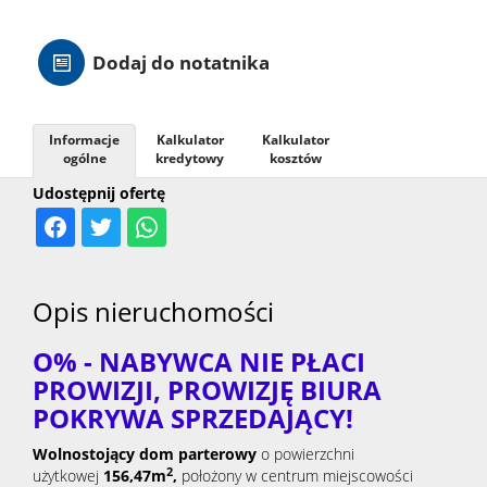
Hale
Dodaj do notatnika
Nieruc
Informacje
Kalkulator
Kalkulator
ogólne
kredytowy
kosztów
za
O
Udostępnij ofertę
granicą
firmie
Kontak
Opis nieruchomości
O% - NABYWCA NIE PŁACI
PROWIZJI, PROWIZJĘ BIURA
POKRYWA SPRZEDAJĄCY!
Wolnostojący dom parterowy
o powierzchni
2
użytkowej
156,47
m
,
położony w centrum miejscowości