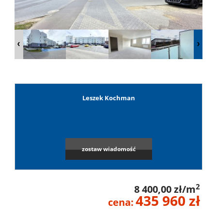
Lokale
Hale
Obiekty
Leszek Kochman
Leaflet
|
©
OpenStreetMap
contributors
Wynaj
zostaw wiadomość
Mieszkan
2
8 400,00 zł/m
435 960 zł
Lokale
cena: