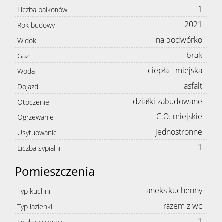
1
Liczba balkonów
2021
Rok budowy
na podwórko
Widok
brak
Gaz
ciepła - miejska
Woda
asfalt
Dojazd
działki zabudowane
Otoczenie
C.O. miejskie
Ogrzewanie
jednostronne
Usytuowanie
1
Liczba sypialni
Pomieszczenia
aneks kuchenny
Typ kuchni
razem z wc
Typ łazienki
1
Liczba łazienek