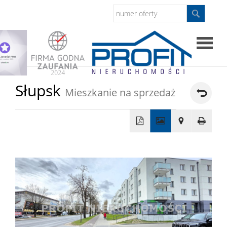
Strona
Słupsk
Mieszkanie na sprzedaż
główna
Sprzed
+
Mieszkan
−
Domy
Dzialki