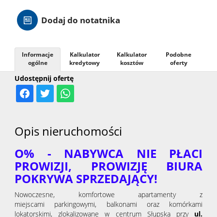
Hale
Dodaj do notatnika
Nieruc
Informacje
Kalkulator
Kalkulator
Podobne
ogólne
kredytowy
kosztów
oferty
Udostępnij ofertę
za
O
granicą
firmie
Kontak
Opis nieruchomości
O% - NABYWCA NIE PŁACI
PROWIZJI, PROWIZJĘ BIURA
POKRYWA SPRZEDAJĄCY!
Nowoczesne, komfortowe apartamenty z
miejscami parkingowymi, balkonami oraz komórkami
lokatorskimi, zlokalizowane w centrum Słupska przy
ul.