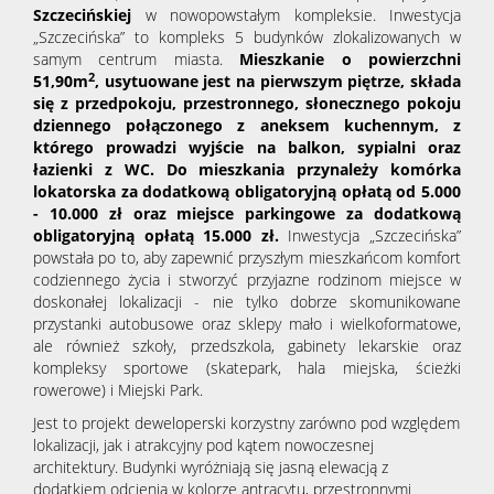
Szczecińskiej
w nowopowstałym kompleksie. Inwestycja
„Szczecińska” to kompleks 5 budynków zlokalizowanych w
samym centrum miasta.
Mieszkanie o powierzchni
2
51,90m
, usytuowane jest na pierwszym piętrze, składa
się z przedpokoju, przestronnego, słonecznego pokoju
dziennego połączonego z aneksem kuchennym, z
którego prowadzi wyjście na balkon, sypialni oraz
łazienki z WC.
Do mieszkania przynależy komórka
lokatorska za dodatkową obligatoryjną opłatą od 5.000
- 10.000 zł oraz miejsce parkingowe za dodatkową
obligatoryjną opłatą 15.000 zł.
Inwestycja „Szczecińska”
powstała po to, aby zapewnić przyszłym mieszkańcom komfort
codziennego życia i stworzyć przyjazne rodzinom miejsce w
doskonałej lokalizacji - nie tylko dobrze skomunikowane
przystanki autobusowe oraz sklepy mało i wielkoformatowe,
ale również szkoły, przedszkola, gabinety lekarskie oraz
kompleksy sportowe (skatepark, hala miejska, ścieżki
rowerowe) i Miejski Park.
Jest to projekt deweloperski korzystny zarówno pod względem
lokalizacji, jak i atrakcyjny pod kątem nowoczesnej
architektury. Budynki wyróżniają się jasną elewacją z
dodatkiem odcienia w kolorze antracytu, przestronnymi