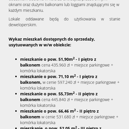
oknami oraz dużymi balkonami lub loggiami znajdującymi się w
każdym mieszkaniu.
Lokale oddawane będą do użytkowania w stanie
deweloperskim.
Wykaz mieszkań dostępnych do sprzedaży,
usytuowanych w w/w obiekcie:
2
mieszkanie o pow. 51,90m
- I
piętro
z
balkonem
cena 435.960 zł + miejsce parkingowe +
komórka lokatorska
2
mieszkanie o pow.
71,10
m
- I piętro
z
balkonem
,
w cenie 597.240 zł + miejsce parkingowe +
komórka lokatorska
2
mieszkanie o pow. 55,73m
-
II piętro
z
balkonem
cena 445.840 zł + miejsce parkingowe +
komórka lokatorska
2
mieszkanie o pow. 66,46 m
-
II piętro
z
balkonem
w cenie 531.680 zł + miejsce parkingowe +
komórka lokatorska
2
mieszkanie o pow. 52,05 m
-
II
I
piętro
z