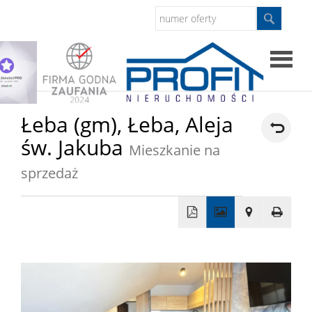
Strona
Łeba (gm),
Łeba,
Aleja
św. Jakuba
główna
Mieszkanie na
Sprzed
sprzedaż
Mieszkan
+
Domy
−
Dzialki