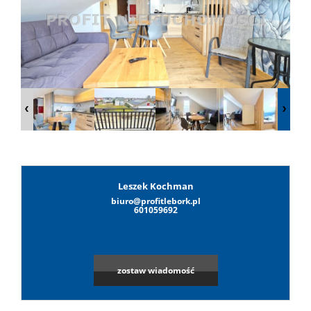
Lokale
Hale
Obiekty
Wynaj
Leszek Kochman
biuro@profitlebork.pl
Leaflet
|
©
OpenStreetMap
contributors
601059692
Mieszkan
zostaw wiadomość
Lokale