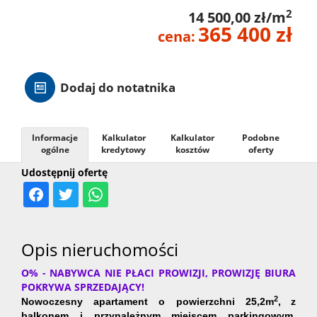
2
14 500,00 zł/m
Hale
365 400 zł
cena:
Nieruc
Dodaj do notatnika
za
O
Informacje
Kalkulator
Kalkulator
Podobne
ogólne
kredytowy
kosztów
oferty
granicą
firmie
Kontak
Udostępnij ofertę
Opis nieruchomości
O% - NABYWCA NIE PŁACI PROWIZJI, PROWIZJĘ BIURA
POKRYWA SPRZEDAJĄCY!
2
Nowoczesny apartament
o powierzchni 25,2m
,
z
balkonem i przynależnym miejscem parkingowym
,