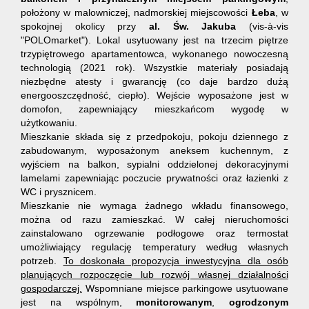
położony w malowniczej, nadmorskiej miejscowości
Łeba
, w
spokojnej okolicy przy
al. Św. Jakuba
(vis-à-vis
"POLOmarket")
. Lokal usytuowany jest na trzecim piętrze
trzypiętrowego
apartamentowca,
wykonanego nowoczesną
technologią (2021 rok). Wszystkie materiały posiadają
niezbędne atesty i gwarancję (co daje bardzo dużą
energooszczędność, ciepło). Wejście wyposażone jest w
domofon, zapewniający mieszkańcom wygodę w
użytkowaniu.
Mieszkanie składa się z przedpokoju, pokoju dziennego z
zabudowanym, wyposażonym aneksem kuchennym, z
wyjściem na balkon, sypialni oddzielonej dekoracyjnymi
lamelami zapewniając poczucie prywatności oraz łazienki z
WC i prysznicem.
Mieszkanie n
ie wymaga żadnego wkładu finansowego,
można od razu zamieszkać. W całej nieruchomości
zainstalowano ogrzewanie podłogowe oraz termostat
umożliwiający regulację temperatury według własnych
potrzeb.
To doskonała propozycja inwestycyjna dla osób
planujących rozpoczęcie lub rozwój własnej działalności
gospodarczej.
Wspomniane miejsce parkingowe usytuowane
jest na wspólnym,
monitorowanym
,
ogrodzonym