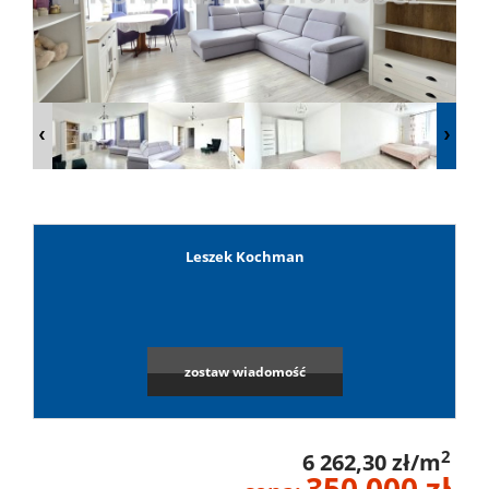
Lokale
Hale
Obiekty
Leszek Kochman
Leaflet
|
©
OpenStreetMap
contributors
Wynaj
Mieszkan
zostaw wiadomość
Lokale
2
6 262,30 zł/m
350 000 zł