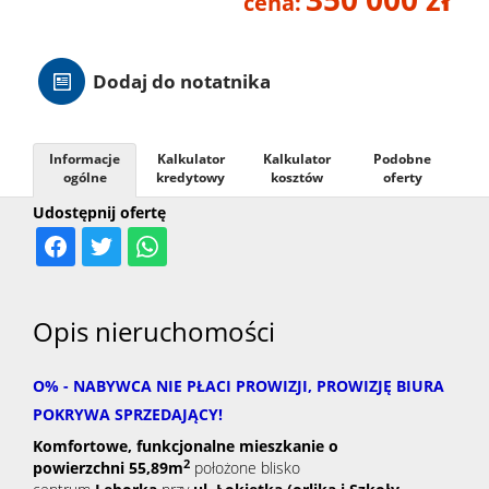
cena:
Hale
Dodaj do notatnika
Nieruc
Informacje
Kalkulator
Kalkulator
Podobne
za
ogólne
kredytowy
kosztów
oferty
O
Udostępnij ofertę
granicą
firmie
Kontak
Opis nieruchomości
O% - NABYWCA NIE PŁACI PROWIZJI, PROWIZJĘ BIURA
POKRYWA SPRZEDAJĄCY!
Komfortowe, funkcjonalne mieszkanie o
2
powierzchni 55,89
m
położone blisko