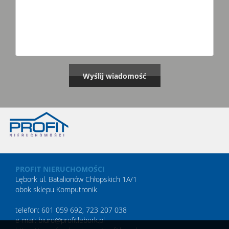
PROFIT NIERUCHOMOŚCI
Lębork ul. Batalionów Chłopskich 1A/1
obok sklepu Komputronik
telefon: 601 059 692, 723 207 038
e-mail: biuro@profitlebork.pl