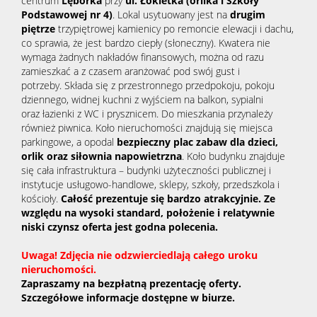
centrum
Lęborka
przy
ul. Łokietka (orlika i Szkoły
Podstawowej nr 4)
. Lokal usytuowany jest na
drugim
piętrze
trzypiętrowej kamienicy po remoncie elewacji i dachu,
co sprawia, że jest bardzo ciepły (słoneczny). Kwatera nie
wymaga żadnych nakładów finansowych, można od razu
zamieszkać a z czasem aranżować pod swój gust i
potrzeby. Składa się z przestronnego przedpokoju, pokoju
dziennego, widnej kuchni z wyjściem na balkon, sypialni
oraz łazienki z WC i prysznicem. Do mieszkania przynależy
również piwnica. Koło nieruchomości znajdują się miejsca
parkingowe, a opodal
bezpieczny plac zabaw dla dzieci,
orlik oraz siłownia napowietrzna
. Koło budynku znajduje
się cała infrastruktura – budynki użyteczności publicznej i
instytucje usługowo-handlowe, sklepy, szkoły, przedszkola i
kościoły.
Całość prezentuje się bardzo atrakcyjnie. Ze
względu na wysoki standard, położenie i relatywnie
niski czynsz oferta jest godna polecenia.
Uwaga! Zdjęcia nie odzwierciedlają całego uroku
nieruchomości.
Zapraszamy na bezpłatną prezentację oferty.
Szczegółowe informacje dostępne w biurze.