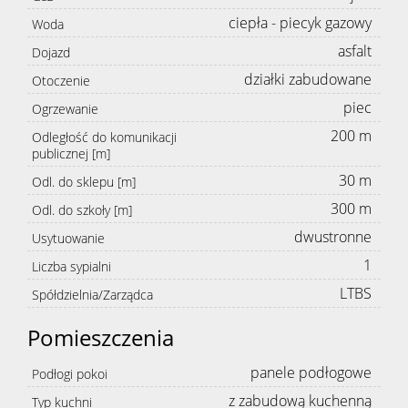
ciepła - piecyk gazowy
Woda
asfalt
Dojazd
działki zabudowane
Otoczenie
piec
Ogrzewanie
200 m
Odległość do komunikacji
publicznej [m]
30 m
Odl. do sklepu [m]
300 m
Odl. do szkoły [m]
dwustronne
Usytuowanie
1
Liczba sypialni
LTBS
Spółdzielnia/Zarządca
Pomieszczenia
panele podłogowe
Podłogi pokoi
z zabudową kuchenną
Typ kuchni