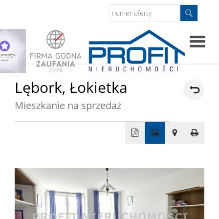
Strona
Lębork,
Łokietka
główna
Mieszkanie na sprzedaż
Sprzed
Mieszkan
+
−
Domy
Dzialki