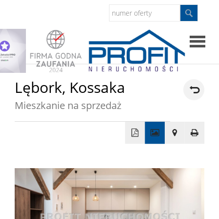
Strona
Lębork,
Kossaka
główna
Mieszkanie na sprzedaż
Sprzed
Mieszkan
+
−
Domy
Dzialki