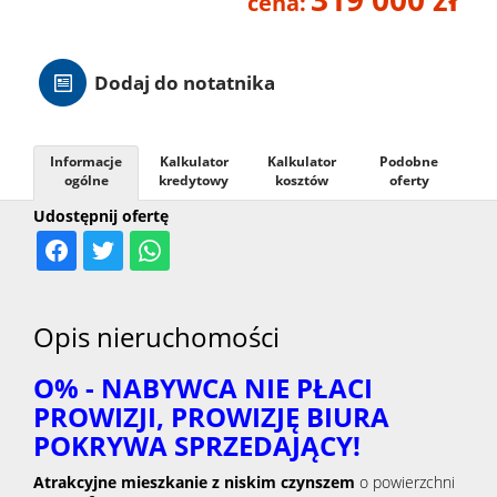
cena:
Hale
Dodaj do notatnika
Nieruc
Informacje
Kalkulator
Kalkulator
Podobne
za
ogólne
kredytowy
kosztów
oferty
O
Udostępnij ofertę
granicą
firmie
Kontak
Opis nieruchomości
O% - NABYWCA NIE PŁACI
PROWIZJI, PROWIZJĘ BIURA
POKRYWA SPRZEDAJĄCY!
Atrakcyjne mieszkanie z niskim czynszem
o powierzchni