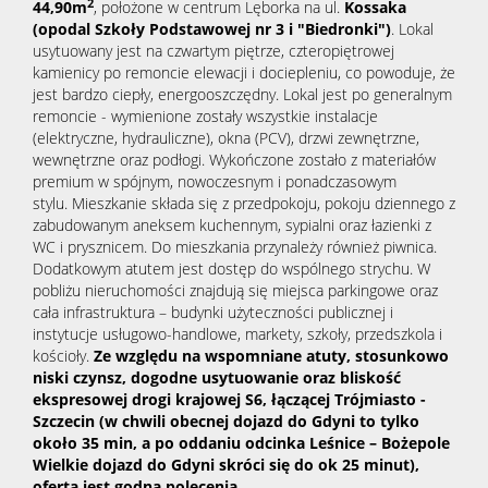
2
44,90m
, położone w centrum Lęborka na ul.
Kossaka
(opodal Szkoły Podstawowej nr 3 i "Biedronki")
. Lokal
usytuowany jest na czwartym piętrze, czteropiętrowej
kamienicy
po remoncie elewacji i dociepleniu,
co powoduje, że
jest bardzo ciepły, energooszczędny. Lokal jest po generalnym
remoncie - wymienione zostały wszystkie instalacje
(elektryczne, hydrauliczne), okna (PCV), drzwi zewnętrzne,
wewnętrzne oraz podłogi. Wykończone zostało z materiałów
premium w spójnym, nowoczesnym i ponadczasowym
stylu. Mieszkanie składa się z przedpokoju, pokoju dziennego z
zabudowanym aneksem kuchennym, sypialni oraz łazienki z
WC i prysznicem. Do mieszkania przynależy również piwnica.
Dodatkowym atutem jest dostęp do wspólnego strychu. W
pobliżu nieruchomości znajdują się miejsca parkingowe oraz
cała infrastruktura – budynki użyteczności publicznej i
instytucje usługowo-handlowe, markety, szkoły, przedszkola i
kościoły.
Ze względu na wspomniane atuty, stosunkowo
niski czynsz, dogodne usytuowanie
oraz
bliskość
ekspresowej
drogi krajowej S6,
łączącej Trójmiasto -
Szczecin (w chwili obecnej dojazd do Gdyni to tylko
około 35 min, a po oddaniu odcinka Leśnice – Bożepole
Wielkie dojazd do Gdyni skróci się do ok 25 minut),
oferta jest godna polecenia.