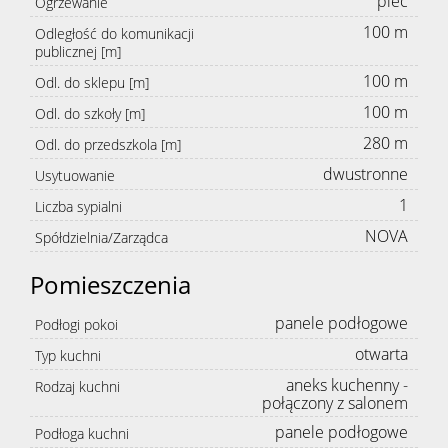
piec
Ogrzewanie
100 m
Odległość do komunikacji
publicznej [m]
100 m
Odl. do sklepu [m]
100 m
Odl. do szkoły [m]
280 m
Odl. do przedszkola [m]
dwustronne
Usytuowanie
1
Liczba sypialni
NOVA
Spółdzielnia/Zarządca
Pomieszczenia
panele podłogowe
Podłogi pokoi
otwarta
Typ kuchni
aneks kuchenny -
Rodzaj kuchni
połączony z salonem
panele podłogowe
Podłoga kuchni