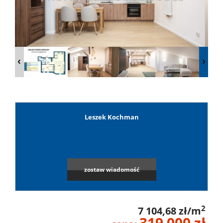
Lokale
Hale
Obiekty
Leszek Kochman
Leaflet
|
©
OpenStreetMap
contributors
Wynaj
Mieszkan
zostaw wiadomość
Lokale
2
7 104,68 zł/m
319 000 zł