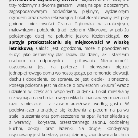
trzy-rodzinnym z dwoma garażami i wiatą na opał, z obszernym,
zagospodarowanym podwórkiem, pięknym, wydzielonym
ogrodem oraz działką rekreacyjną. Lokal zlokalizowany jest przy
gminnej miejscowości Czarna Dąbrówka, w atrakcyjnym,
malowniczym położeniu (nad jeziorem Mikorowo, w pobliżu
położonego dalej na południe Jeziora Kozienickiego),
co
sprzyja przekształcaniu się miejscowości w wioskę
letniskową
. Całość jest ogrodzona, może z powodzeniem
służyć jako bezpieczny plac zabaw dla dzieci, jak i starszym
osobom do odpoczynku – grillowania. Nieruchomość
usytuowana jest na parterze i pierwszym piętrze
jednopiętrowego domu wolnostojącego, po remoncie elewacji,
dachu i dociepleniu co sprawia, że jest ciepłe- słoneczne.
2
Posesja położona jest na działce o powierzchni 6100m
wraz z
udziałem w częściach wspólnych budynku. Lokal mieszkalny
nie wymaga natychmiastowego wkładu finansowego można od
razu zamieszkać i z czasem aranżować według gustu. W
podpiwniczeniu znajduje się kotłownia z piecem na paliwa
stałe i suszarnia oraz pomieszczenie na opał. Parter składa się
z werandy, korytarza, przestrzennego salonu, oddzielnej
kuchni, pokoju oraz łazienki. Na drugiej kondygnacji
usytuowany jest korytarz, pokój dzienny, zabudowana kuchnia