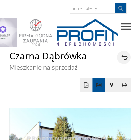
Strona
Czarna Dąbrówka
główna
Mieszkanie na sprzedaż
Sprzed
Mieszkan
+
−
Domy
Dzialki