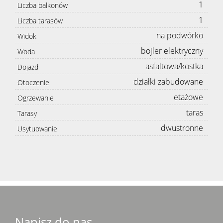
1
Liczba balkonów
1
Liczba tarasów
na podwórko
Widok
bojler elektryczny
Woda
asfaltowa/kostka
Dojazd
działki zabudowane
Otoczenie
etażowe
Ogrzewanie
taras
Tarasy
dwustronne
Usytuowanie
Napisz do nas