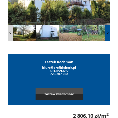
Lokale
Hale
Obiekty
Leszek Kochman
biuro@profitlebork.pl
Leaflet
|
©
OpenStreetMap
contributors
Wynaj
601-059-692
723 207 038
Mieszkan
zostaw wiadomość
Lokale
2
2 806,10 zł/m