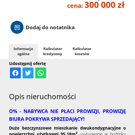
300 000 zł
cena:
Hale
Dodaj do notatnika
Nieruc
za
Informacje
Kalkulator
Kalkulator
O
ogólne
kredytowy
kosztów
Udostępnij ofertę
granicą
firmie
Kontak
Opis nieruchomości
O% - NABYWCA NIE PŁACI PROWIZJI, PROWIZJĘ
BIURA POKRYWA SPRZEDAJĄCY!
Duże bezczynszowe mieszkanie dwukondygnacyjne o
2
powierzchni użytkowej 95,18m
usytuowane w budynku