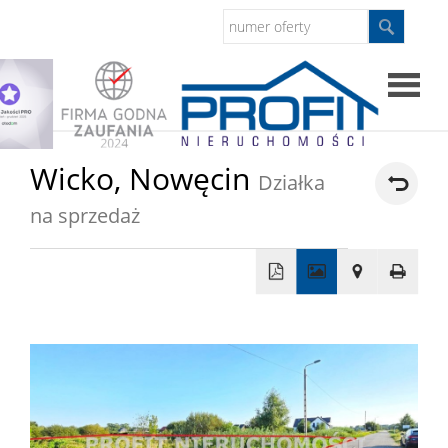
Strona
Wicko,
Nowęcin
Działka
główna
na sprzedaż
Sprzed
Mieszkan
+
−
Domy
Dzialki