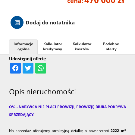
cena:
Hale
Dodaj do notatnika
Nieruc
Informacje
Kalkulator
Kalkulator
Podobne
za
ogólne
kredytowy
kosztów
oferty
O
Udostępnij ofertę
granicą
firmie
Kontak
Opis nieruchomości
O% - NABYWCA NIE PŁACI PROWIZJI, PROWIZJĘ BIURA POKRYWA
SPRZEDAJĄCY!
Na sprzedaż oferujemy atrakcyjną działkę o powierzchni
2222 m²