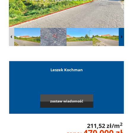
Lokale
Hale
Obiekty
Leszek Kochman
Leaflet
|
©
OpenStreetMap
contributors
Wynaj
Mieszkan
zostaw wiadomość
Lokale
2
211,52 zł/m
470 000 zł