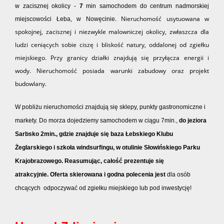
w
zacisznej okolicy
-
7
min samochodem do centrum nadmorskiej
. Nieruchomość usytuowana w
miejscowości Łeba, w Nowęcinie
spokojnej, zacisznej i niezwykle malowniczej okolicy, zwłaszcza dla
ludzi ceniących sobie ciszę i bliskość natury, oddalonej od zgiełku
miejskiego. Przy granicy działki znajdują się przyłącza energii i
wody. Nieruchomość posiada warunki zabudowy oraz projekt
budowlany.
W pobliżu nieruchomości znajdują się sklepy, punkty gastronomiczne i
markety.
Do morza dojedziemy samochodem w ciągu 7min.
,
do jeziora
Sarbsko 2min.,
gdzie znajduje się baza Łebskiego Klubu
Żeglarskiego i szkoła windsurfingu, w otulinie Słowińskiego Parku
Krajobrazowego.
Reasumując, całość prezentuje się
atrakcyjnie.
O
fe
rta skierowana i godna polecenia jest
dla osób
chcących odpoczywać od zgiełku miejskiego lub pod inwestycję!