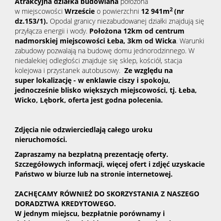
Atrakcyjna działka budowlana
położona
2
w miejscowości
Wrzeście
o powierzchni
12 941
m
(nr
dz.153/1)
.
Opodal granicy niezabudowanej działki znajdują się
przyłącza energii i wody.
Położona
12km od centrum
nadmorskiej miejscowości
Łeba, 3km od Wicka
. Warunki
zabudowy pozwalają na budowę domu jednorodzinnego. W
niedalekiej odległości znajduje się sklep, kościół, stacja
kolejowa i przystanek autobusowy.
Ze względu na
super lokalizację - w enklawie ciszy i spokoju,
jednocześnie blisko większych miejscowości, tj. Łeba,
Wicko, Lębork, oferta jest godna polecenia.
Zdjęcia nie odzwierciedlają całego uroku
nieruchomości.
Zapraszamy na bezpłatną prezentację oferty.
Szczegółowych informacji, więcej ofert i zdjęć uzyskacie
Państwo w biurze lub na stronie internetowej.
ZACHĘCAMY RÓWNIEŻ DO SKORZYSTANIA Z NASZEGO
DORADZTWA KREDYTOWEGO.
W jednym miejscu, bezpłatnie porównamy i