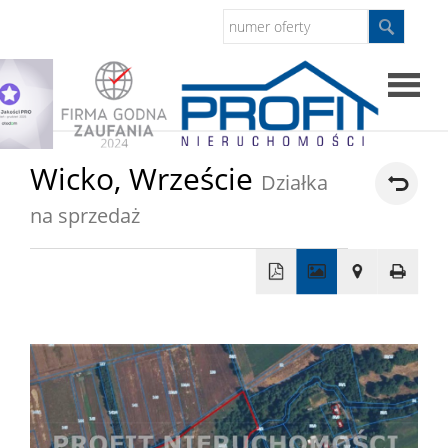
Strona
Wicko,
Wrzeście
Działka
główna
na sprzedaż
Sprzed
Mieszkan
+
−
Domy
Dzialki