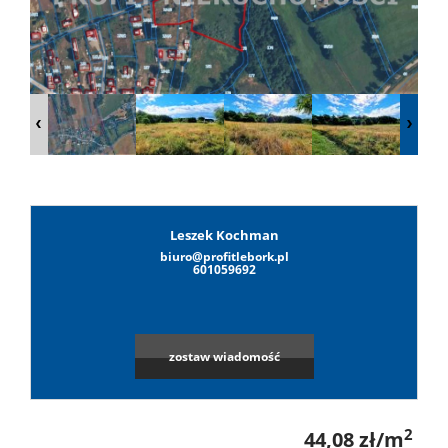
Lokale
Hale
Obiekty
Leszek Kochman
biuro@profitlebork.pl
Leaflet
|
©
OpenStreetMap
contributors
Wynaj
601059692
Mieszkan
zostaw wiadomość
Lokale
2
44,08 zł/m