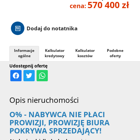
570 400 zł
cena:
Hale
Dodaj do notatnika
Nieruc
za
Informacje
Kalkulator
Kalkulator
Podobne
O
ogólne
kredytowy
kosztów
oferty
Udostępnij ofertę
granicą
firmie
Kontak
Opis nieruchomości
O% - NABYWCA NIE PŁACI
PROWIZJI, PROWIZJĘ BIURA
POKRYWA SPRZEDAJĄCY!