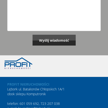
PROFIT NIERUCHOMOŚCI
Lębork ul. Batalionów Chłopskich 1A/1
obok sklepu Komputronik
telefon: 601 059 692, 723 207 038