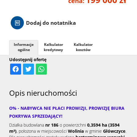
cena:
Hale
Dodaj do notatnika
Nieruc
Informacje
Kalkulator
Kalkulator
za
ogólne
kredytowy
kosztów
O
Udostępnij ofertę
granicą
firmie
Kontak
Opis nieruchomości
O% - NABYWCA NIE PŁACI PROWIZJI, PROWIZJĘ BIURA
POKRYWA SPRZEDAJĄCY!
Działka budowlana
nr 186
o powierzchni
0,3594 ha (3594
m²)
, położona w miejscowości
Wolinia
w gminie
Główczyce
.