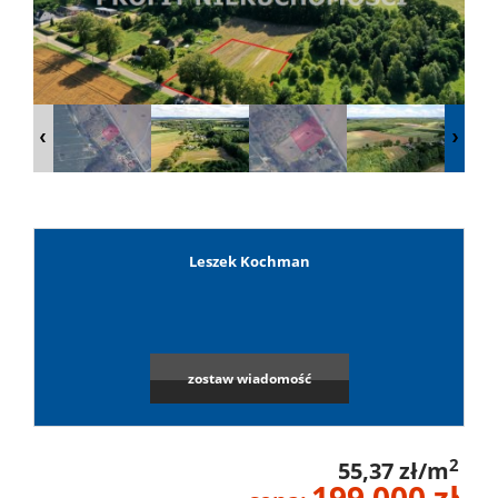
Lokale
Hale
Obiekty
Leszek Kochman
Leaflet
|
©
OpenStreetMap
contributors
Wynaj
Mieszkan
zostaw wiadomość
Lokale
2
55,37 zł/m
199 000 zł