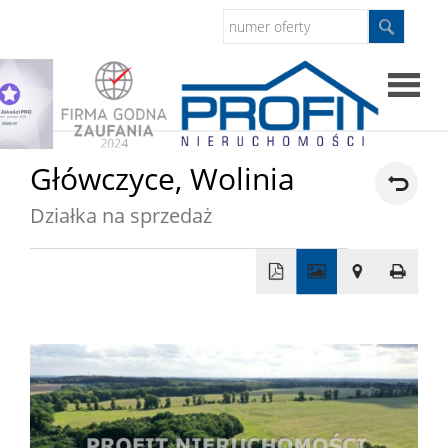
Strona
Główczyce,
Wolinia
główna
Działka na sprzedaż
Sprzed
Mieszkan
+
−
Domy
Dzialki