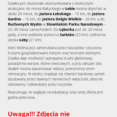
Działka jest doskonale skomunikowana z okolicznymi
atrakcjami: do morza Bałtyckiego w
Łebie
można dojechać w
około 20 minut, do
Jeziora Łebskiego
– 15 km, do
Jeziora
Gardno
– 16 km, do
Jeziora Dołgie Wielkie
– 20 km, a do
Ruchomych Wydm
w
Słowińskim Parku Narodowym
–
25–30 minut samochodem. Do
Lęborka
jest ok. 20 minut
jazdy, a inne pobliskie jeziora to
Sarbsko
(23 km) i północna
zatoka
Łeby
(21 km).
Wieś Wolinia jest zamieszkana przez Kaszubów i otoczona
licznymi gospodarstwami rolnymi oraz terenami zielonymi.
Działka daje możliwość wykopania studni głębinowej,
posadzenia warzyw, drzew owocowych, a przy zakupie obu
działek można zaaranżować własny, przestronny teren
rekreacyjny. W okolicy znajduje się również barokowy zamek
zbudowany przez dawnych niemieckich właścicieli, obecnie
odnowiony i odwiedzany przez turystów.
Reasumując ze względu na lokalizację oraz cenę oferta jest
godna polecenia.
Uwaga!!! Zdjęcia nie