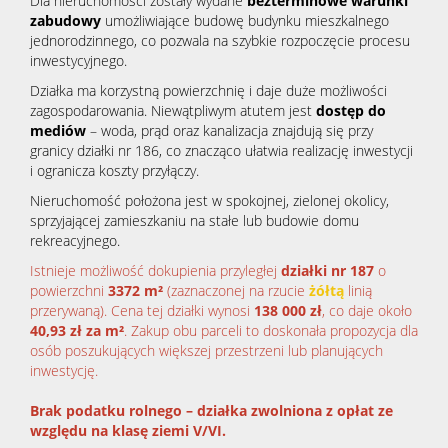
Dla nieruchomości zostały wydane
bezterminowe warunki
zabudowy
umożliwiające budowę budynku mieszkalnego
jednorodzinnego, co pozwala na szybkie rozpoczęcie procesu
inwestycyjnego.
Działka ma korzystną powierzchnię i daje duże możliwości
zagospodarowania. Niewątpliwym atutem jest
dostęp do
mediów
– woda, prąd oraz kanalizacja znajdują się przy
granicy działki nr 186, co znacząco ułatwia realizację inwestycji
i ogranicza koszty przyłączy.
Nieruchomość położona jest w spokojnej, zielonej okolicy,
sprzyjającej zamieszkaniu na stałe lub budowie domu
rekreacyjnego.
Istnieje możliwość dokupienia przyległej
działki nr 187
o
powierzchni
3372 m²
(zaznaczonej
na rzucie
żółtą
linią
przerywaną). Cena tej działki wynosi
138 000 zł
, co daje około
40,93 zł za m²
. Zakup obu parceli to doskonała propozycja dla
osób poszukujących większej przestrzeni lub planujących
inwestycję.
Brak podatku rolnego – działka zwolniona z opłat ze
względu na klasę ziemi V/VI.