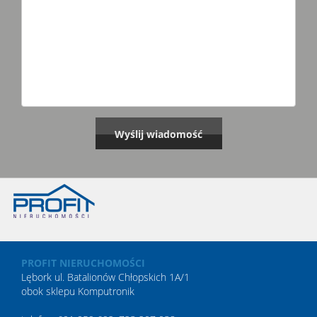
PROFIT NIERUCHOMOŚCI
Lębork ul. Batalionów Chłopskich 1A/1
obok sklepu Komputronik