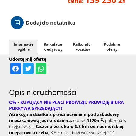
cena:
Hale
Dodaj do notatnika
Nieruc
Informacje
Kalkulator
Kalkulator
Podobne
za
ogólne
kredytowy
kosztów
oferty
O
Udostępnij ofertę
granicą
firmie
Kontak
Opis nieruchomości
O% - KUPUJĄCY NIE PŁACI PROWIZJI, PROWIZJĘ BIURA
POKRYWA SPRZEDAJĄCY!
Atrakcyjna działka z przeznaczeniem pod zabudowę
2
mieszkaniową jednorodzinną,
o pow.
1170
m
,
położona w
miejscowości
Szczenurze,
około 6,8 km od nadmorskiej
miejscowości Łeba
, 3,5 km od drogi wojewódzkiej 214