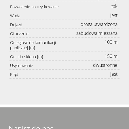
tak
Pozwolenie na użytkowanie
jest
Woda
droga utwardzona
Dojazd
zabudowa mieszana
Otoczenie
100 m
Odległość do komunikacji
publicznej [m]
150 m
Odl. do sklepu [m]
dwustronne
Usytuowanie
jest
Prąd
Napisz do nas