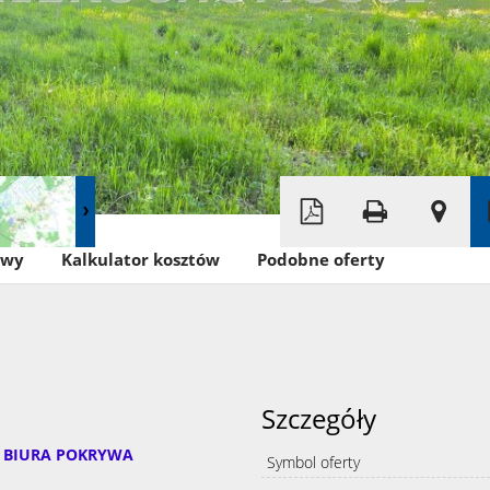
Leaflet
|
©
OpenStreetMap
owy
Kalkulator kosztów
Podobne oferty
Szczegóły
JĘ BIURA POKRYWA
Symbol oferty