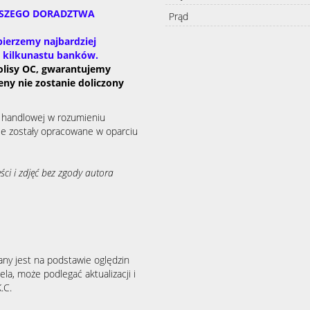
ASZEGO DORADZTWA
Prąd
ierzemy najbardziej
d kilkunastu banków.
olisy OC, gwarantujemy
eny nie zostanie doliczony
y handlowej w rozumieniu
ie zostały opracowane w oparciu
ści i zdjęć bez zgody autora
any jest na podstawie oględzin
la, może podlegać aktualizacji i
.C.