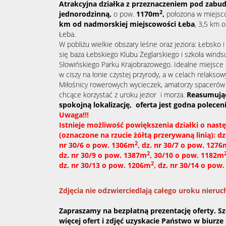
Atrakcyjna działka z przeznaczeniem pod zab
2
jednorodzinną,
o pow.
1170
m
,
położona w miejs
km od nadmorskiej miejscowości Łeba
, 3,5 km 
Łeba.
W pobliżu wielkie obszary leśne oraz jeziora: Łebsko i
się
baza Łebskiego Klubu Żeglarskiego i szkoła winds
Słowińskiego Parku Krajobrazowego
.
Idealne miejsce 
w ciszy na łonie czystej przyrody, a w celach relakso
Miłośnicy rowerowych wycieczek, amatorzy spacerów 
chcące korzystać z uroku jezior
i morza.
Reasumując
spokojną lokalizację, oferta jest godna poleceni
Uwaga!!!
Istnieje możliwość powiększenia działki o nastę
(oznaczone na rzucie żółtą przerywaną linią): d
2
nr 30/6 o pow. 1306m
,
dz. nr
30/7 o pow. 1276
2
dz. nr 30/9 o pow. 1387m
, 30/10 o pow. 1182m
2
dz. nr 30/13 o pow. 1206m
, dz. nr 30/14 o pow
Zdjęcia nie odzwierciedlają całego uroku nieru
Zapraszamy na bezpłatną prezentację oferty. S
więcej ofert i zdjęć uzyskacie Państwo w biurze 