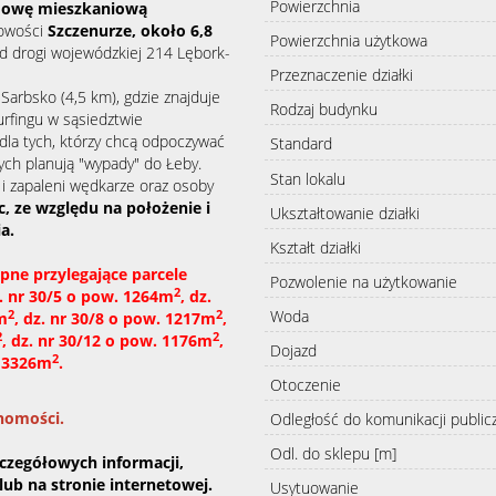
Powierzchnia
udowę mieszkaniową
cowości
Szczenurze,
około 6,8
Powierzchnia użytkowa
od drogi wojewódzkiej 214 Lębork-
Przeznaczenie działki
 Sarbsko (
4,5 km),
gdzie znajduje
Rodzaj budynku
urfingu
w sąsiedztwie
dla tych, którzy chcą odpoczywać
Standard
wych planują "wypady" do Łeby.
Stan lokalu
i zapaleni wędkarze oraz osoby
, z
e względu na położenie i
Ukształtowanie działki
a.
Kształt działki
pne przylegające parcele
Pozwolenie na użytkowanie
2
z. nr 30/5 o pow. 1264m
, dz.
Woda
2
2
m
,
dz. nr 30/8 o pow. 1217m
,
2
2
, dz. nr 30/12 o pow. 1176m
,
Dojazd
2
. 3326m
.
Otoczenie
chomości.
Odległość do komunikacji public
Odl. do sklepu [m]
zczegółowych informacji,
lub na stronie internetowej.
Usytuowanie