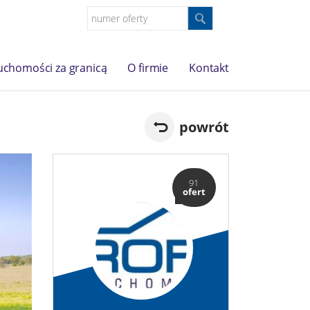
uchomości za granicą
O firmie
Kontakt
powrót
91
ofert