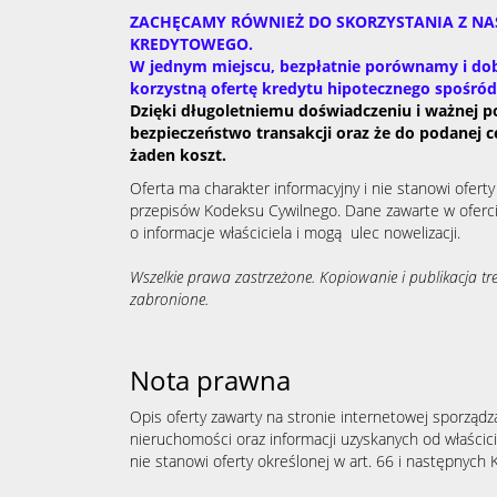
ZACHĘCAMY RÓWNIEŻ DO SKORZYSTANIA Z N
KREDYTOWEGO.
W jednym miejscu, bezpłatnie porównamy i dob
korzystną ofertę kredytu hipotecznego spośró
Dzięki długoletniemu doświadczeniu i ważnej p
bezpieczeństwo transakcji oraz że do podanej c
żaden koszt.
Oferta ma charakter informacyjny i nie stanowi ofert
przepisów Kodeksu Cywilnego. Dane zawarte w oferc
o informacje właściciela i mogą ulec nowelizacji.
Wszelkie prawa zastrzeżone. Kopiowanie i publikacja tre
zabronione.
Nota prawna
Opis oferty zawarty na stronie internetowej sporządz
nieruchomości oraz informacji uzyskanych od właścicie
nie stanowi oferty określonej w art. 66 i następnych K