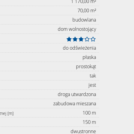
1 170,00 m²
70,00 m²
budowlana
dom wolnostojący
do odświeżenia
płaska
prostokąt
tak
jest
droga utwardzona
zabudowa mieszana
100 m
znej [m]
150 m
dwustronne