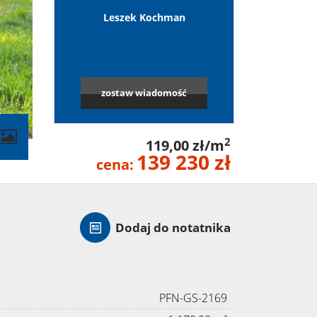
Leszek Kochman
zostaw wiadomość
contributors
2
119,00 zł/m
139 230 zł
cena:
Dodaj do notatnika
PFN-GS-2169