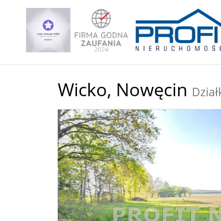
Wicko,
Nowęcin
Dział
+
−