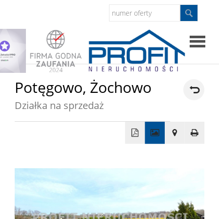
Strona
Potęgowo,
Żochowo
główna
Działka na sprzedaż
Sprzed
Mieszkan
+
−
Domy
Dzialki