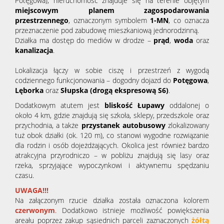
Potęgowa), nieruchomość
znajduje się na terenie objętym
miejscowym planem zagospodarowania
przestrzennego
, oznaczonym symbolem
1-MN
, co oznacza
przeznaczenie pod zabudowę mieszkaniową jednorodzinną.
Działka ma dostęp do mediów w drodze –
prąd
,
woda
oraz
kanalizacja
.
Lokalizacja łączy w sobie ciszę i przestrzeń z wygodą
codziennego funkcjonowania – dogodny dojazd do
Potęgowa
,
Lęborka
oraz
Słupska (drogą ekspresową S6)
.
Dodatkowym atutem jest
bliskość Łupawy
oddalonej o
około 4 km, gdzie znajdują się szkoła, sklepy, przedszkole oraz
przychodnia, a także
przystanek autobusowy
zlokalizowany
tuż obok działki (ok. 120 m), co stanowi wygodne rozwiązanie
dla rodzin i osób dojeżdżających. Okolica jest również bardzo
atrakcyjna przyrodniczo – w pobliżu znajdują się lasy oraz
rzeka, sprzyjające wypoczynkowi i aktywnemu spędzaniu
czasu.
UWAGA!!!
Na załączonym rzucie działka została oznaczona kolorem
czerwonym
. Dodatkowo istnieje możliwość powiększenia
areału poprzez zakup sąsiednich parceli zaznaczonych
żółtą