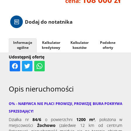
cena:
Hale
Dodaj do notatnika
Nieruc
Informacje
Kalkulator
Kalkulator
Podobne
za
ogólne
kredytowy
kosztów
oferty
O
Udostępnij ofertę
granicą
firmie
Kontak
Opis nieruchomości
O% - NABYWCA NIE PŁACI PROWIZJI, PROWIZJĘ BIURA POKRYWA
SPRZEDAJĄCY!
Działka nr
84/6
o powierzchni
1200 m²
,
położona w
miejscowości
Żochowo
(zaledwie 12 km od centrum