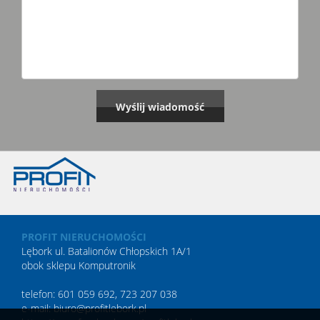
PROFIT NIERUCHOMOŚCI
Lębork ul. Batalionów Chłopskich 1A/1
obok sklepu Komputronik
telefon: 601 059 692, 723 207 038
e-mail: biuro@profitlebork.pl