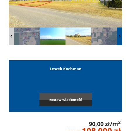
Lokale
Hale
Obiekty
Leszek Kochman
Leaflet
|
©
OpenStreetMap
contributors
Wynaj
Mieszkan
zostaw wiadomość
Lokale
2
90,00 zł/m
108 000 zł