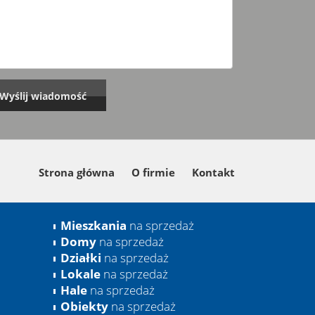
Strona główna
O firmie
Kontakt
Mieszkania
na sprzedaż
Domy
na sprzedaż
Działki
na sprzedaż
Lokale
na sprzedaż
Hale
na sprzedaż
Obiekty
na sprzedaż