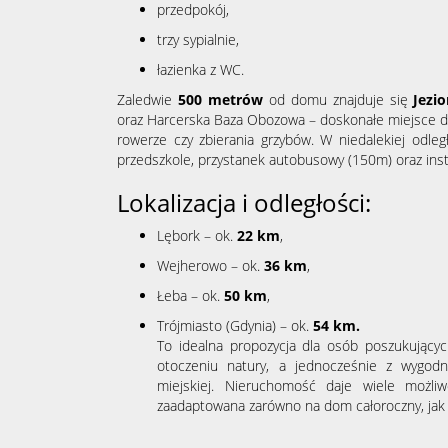
przedpokój,
trzy sypialnie,
łazienka z WC.
Zaledwie
5
00 metrów
od domu znajduje się
Jezi
oraz Harcerska Baza Obozowa – doskonałe miejsce d
rowerze czy zbierania grzybów. W niedalekiej odległ
przedszkole, przystanek autobusowy (150m) oraz inst
Lokalizacja i odległości:
Lębork – ok.
22 km
,
Wejherowo – ok.
36 km
,
Łeba – ok.
5
0 km
,
Trójmiasto (Gdynia) – ok.
54
k
m.
To idealna propozycja dla osób poszukujących
otoczeniu natury, a jednocześnie z wygod
miejskiej. Nieruchomość daje wiele możli
zaadaptowana zarówno na dom całoroczny, jak i