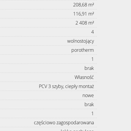
208,68 m²
116,91 m²
2 408 m²
4
wolnostojący
porotherm
1
brak
Własność
PCV 3 szyby, ciepły montaż
nowe
brak
1
częściowo zagospodarowana