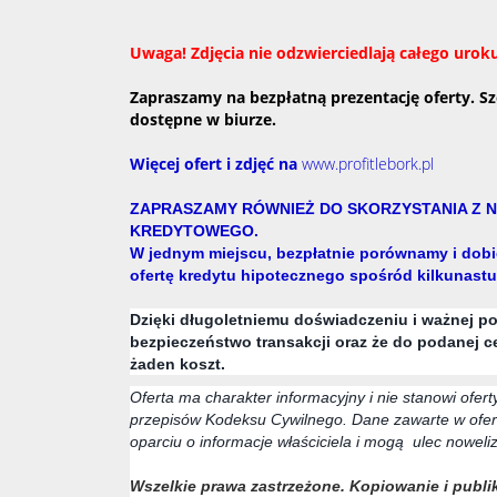
Uwaga! Zdjęcia nie odzwierciedlają całego uro
Zapraszamy na bezpłatną prezentację oferty. S
dostępne w biurze.
Więcej ofert i zdjęć na
www.profitlebork.pl
ZAPRASZAMY RÓWNIEŻ DO SKORZYSTANIA Z
KREDYTOWEGO.
W jednym miejscu, bezpłatnie porównamy i dobi
ofertę kredytu hipotecznego spośród kilkunast
Dzięki długoletniemu doświadczeniu i ważnej p
bezpieczeństwo transakcji oraz że do podanej c
żaden koszt.
Oferta ma charakter informacyjny i nie stanowi ofer
przepisów Kodeksu Cywilnego. Dane zawarte w ofer
oparciu o informacje właściciela i mogą ulec noweliz
Wszelkie prawa zastrzeżone. Kopiowanie i publik