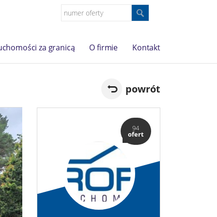
uchomości za granicą
O firmie
Kontakt
powrót
94
ofert