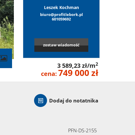
Leszek Kochman
biuro@profitlebork.pl
601059692
zostaw wiadomość
2
3 589,23 zł/m
749 000 zł
cena:
Dodaj do notatnika
PFN-DS-2155