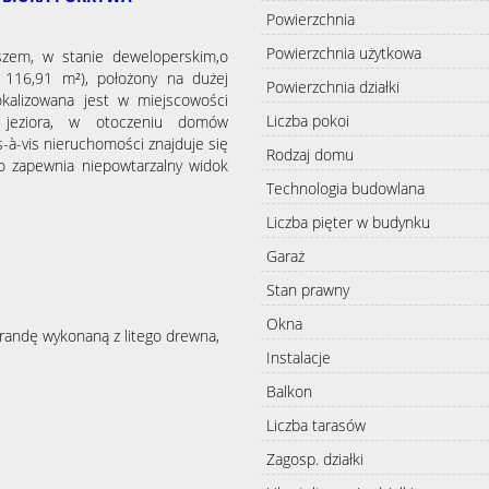
Powierzchnia
Powierzchnia użytkowa
zem, w stanie deweloperskim,o
 116,91 m²), położony na dużej
Powierzchnia działki
kalizowana jest w miejscowości
Liczba pokoi
 jeziora, w otoczeniu domów
s-à-vis nieruchomości znajduje się
Rodzaj domu
o zapewnia niepowtarzalny widok
Technologia budowlana
Liczba pięter w budynku
Garaż
Stan prawny
Okna
randę wykonaną z litego drewna,
Instalacje
Balkon
Liczba tarasów
Zagosp. działki