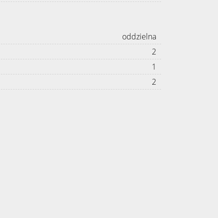
oddzielna
2
1
2