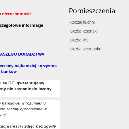
Pomieszczenia
ku nieruchomości.
Rodzaj kuchni
zczegółowe informacje
Liczba łazienek
Liczba WC
Liczba przedpokoi
 NASZEGO DORADZTWA
erzemy najbardziej korzystną
u banków.
olisy OC, gwarantujemy
eny nie zostanie doliczony
ty handlowej w rozumieniu
cie zostały opracowane w
acji.
acja treści i zdjęć bez zgody