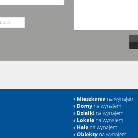
Mieszkania
na wynajem
Domy
na wynajem
Działki
na wynajem
Lokale
na wynajem
Hale
na wynajem
Obiekty
na wynajem