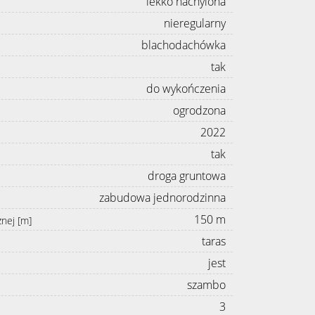
lekko nachylona
nieregularny
blachodachówka
tak
do wykończenia
ogrodzona
2022
tak
droga gruntowa
zabudowa jednorodzinna
150 m
znej [m]
taras
jest
szambo
3