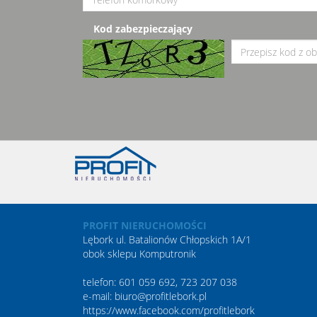
Kod zabezpieczający
PROFIT NIERUCHOMOŚCI
Lębork ul. Batalionów Chłopskich 1A/1
obok sklepu Komputronik
telefon: 601 059 692, 723 207 038
e-mail: biuro@profitlebork.pl
https://www.facebook.com/profitlebork