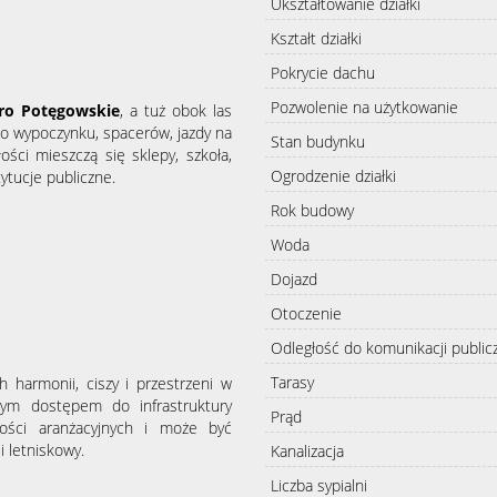
Ukształtowanie działki
Kształt działki
Pokrycie dachu
Pozwolenie na użytkowanie
oro Potęgowskie
, a tuż obok las
o wypoczynku, spacerów, jazdy na
Stan budynku
ości mieszczą się sklepy, szkoła,
Ogrodzenie działki
ytucje publiczne.
Rok budowy
Woda
Dojazd
Otoczenie
Odległość do komunikacji public
Tarasy
 harmonii, ciszy i przestrzeni w
nym dostępem do infrastruktury
Prąd
wości aranżacyjnych i może być
 letniskowy.
Kanalizacja
Liczba sypialni