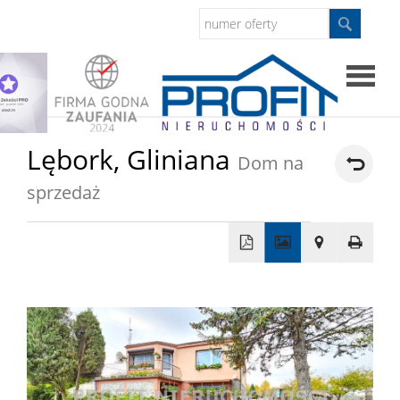
Strona
Lębork,
Gliniana
Dom na
główna
sprzedaż
Sprzed
Mieszkan
+
−
Domy
Dzialki