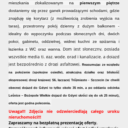
mieszkania zlokalizowanym na
pierwszym piętrze
dostaniemy się przez ganek prowadzącymi schodami, gdzie
znajduję się korytarz (z możliwością zrobienia wyjścia na
taras), przestronny pokój dzienny z dużym balkonem -
idealny do wypoczynku podczas słonecznych dni, dwóch
pokoi, gabinetu, oddzielnej, widnej kuchni ze spiżarnią i
Dom jest słoneczny, posiada
łazienka z WC oraz wanną.
wszystkie media tj. gaz, wodę, prąd i kanalizację, a dojazd
jest bezpośrednio z drogi asfaltowej.
Reasumując ze względu
na położenie (spokojne osiedle), atrakcyjną działkę oraz
bliskość
ekspresowej
drogi krajowej S6,
łączącej Trójmiasto - Szczecin (w chwili
obecnej dojazd do Gdyni to tylko około 35 min, a po oddaniu odcinka
Leśnice – Bożepole Wielkie dojazd do Gdyni skróci się do ok 25 minut),
oferta jest godna polecenia.
Uwaga!!! Zdjęcia nie odzwierciedlają całego uroku
nieruchomości!!!
Zapraszamy na bezpłatną prezentację oferty.