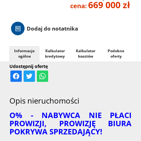
669 000 zł
cena:
Hale
Dodaj do notatnika
Nieruc
za
Informacje
Kalkulator
Kalkulator
Podobne
O
ogólne
kredytowy
kosztów
oferty
Udostępnij ofertę
granicą
firmie
Kontak
Opis nieruchomości
O% - NABYWCA NIE PŁACI
PROWIZJI, PROWIZJĘ BIURA
POKRYWA SPRZEDAJĄCY!