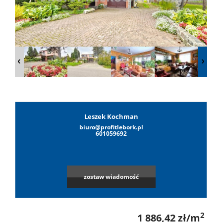
Lokale
Hale
Obiekty
Leszek Kochman
biuro@profitlebork.pl
Leaflet
|
©
OpenStreetMap
contributors
Wynaj
601059692
Mieszkan
zostaw wiadomość
Lokale
2
1 886,42 zł/m