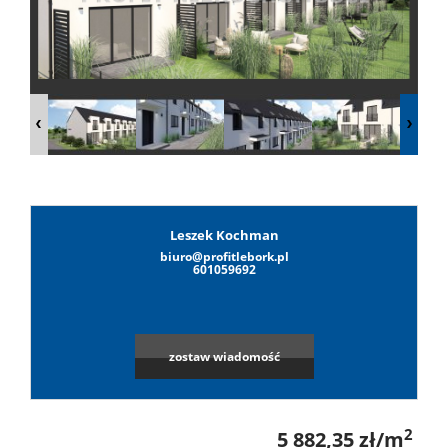
Lokale
Hale
Obiekty
Leszek Kochman
biuro@profitlebork.pl
Wynaj
601059692
Mieszkan
zostaw wiadomość
Lokale
2
5 882,35 zł/m