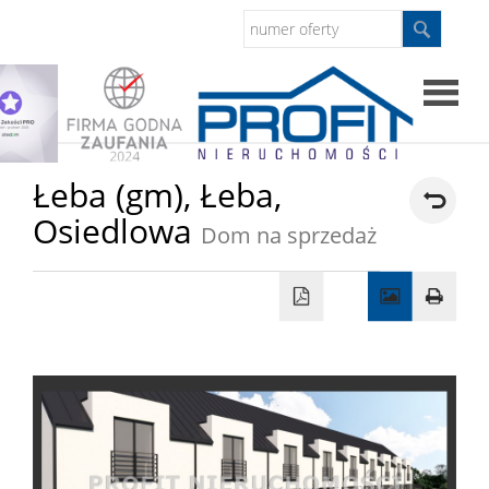
Strona
Łeba (gm),
Łeba,
Osiedlowa
główna
Dom na sprzedaż
Sprzed
Mieszkan
Domy
Dzialki