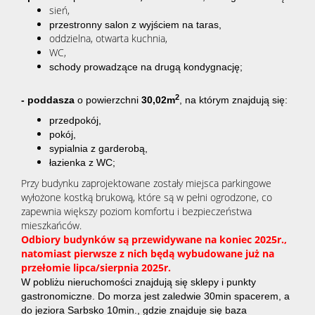
sień,
przestronny salon z wyjściem na taras,
oddzielna, otwarta kuchnia,
WC,
schody prowadzące na drugą kondygnację;
2
-
poddasza
o powierzchni
30,02m
, na którym znajdują się:
przedpokój,
pokój,
sypialnia z garderobą,
łazienka z WC;
Przy budynku zaprojektowane zostały miejsca parkingowe
wyłożone kostką brukową, które są w pełni ogrodzone, co
zapewnia większy poziom komfortu i bezpieczeństwa
mieszkańców.
Odbiory budynków są przewidywane na koniec 2025r.,
natomiast pierwsze z nich będą wybudowane już na
przełomie lipca/sierpnia 2025r.
W pobliżu nieruchomości znajdują się sklepy i punkty
gastronomiczne. Do morza jest zaledwie 30min spacerem, a
do jeziora Sarbsko 10min
., gdzie znajduje się baza