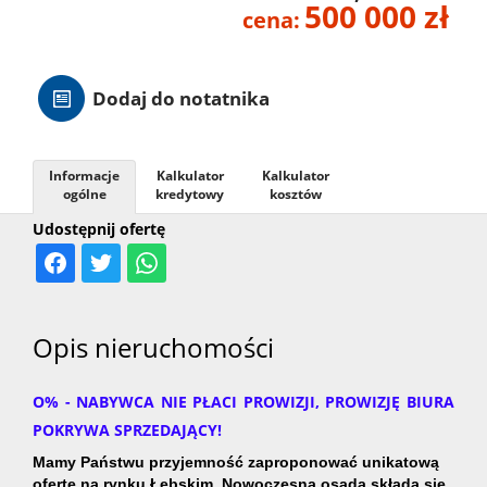
500 000 zł
cena:
Hale
Dodaj do notatnika
Nieruc
za
Informacje
Kalkulator
Kalkulator
O
ogólne
kredytowy
kosztów
Udostępnij ofertę
granicą
firmie
Kontak
Opis nieruchomości
O% - NABYWCA NIE PŁACI PROWIZJI, PROWIZJĘ BIURA
POKRYWA SPRZEDAJĄCY!
Mamy Państwu przyjemność zaproponować unikatową
ofertę na rynku Łebskim. Nowoczesna osada składa się