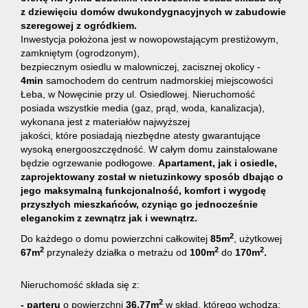
z dziewięciu domów
dwukondygnacyjnych w zabudowie
szeregowej z ogródkiem.
Inwestycja położona jest w nowopowstającym prestiżowym,
zamkniętym (ogrodzonym),
bezpiecznym osiedlu w
malowniczej, zacisznej okolicy
-
4min
samochodem do centrum nadmorskiej miejscowości
Łeba, w Nowęcinie przy ul. Osiedlowej. Nieruchomość
posiada wszystkie media (gaz, prąd, woda, kanalizacja),
wykonana jest z
materiałów najwyższej
jakości, które posiadają niezbędne atesty gwarantujące
wysoką energooszczędność. W całym domu zainstalowane
będzie ogrzewanie podłogowe.
Apartament, jak i osiedle,
zaprojektowany został w nietuzinkowy sposób dbając o
jego maksymalną funkcjonalność, komfort i wygodę
przyszłych mieszkańców, czyniąc go jednocześnie
eleganckim z zewnątrz jak i wewnątrz.
2
Do każdego
o domu
powierzchni całkowitej
85m
,
użytkowej
2
2
2
67m
przynależy działka o metrażu od
100m
do
170m
.
Nieruchomość składa się z:
2
- parteru
o powierzchni
36,77m
w skład, którego wchodzą: