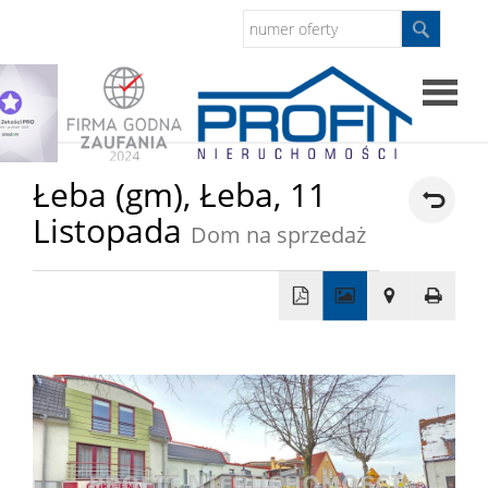
Strona
Łeba (gm),
Łeba,
11
Listopada
główna
Dom na sprzedaż
Sprzed
Mieszkan
+
−
Domy
Dzialki