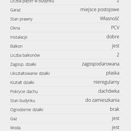
2
Liczba pięter w budynku
miejsce postojowe
Garaż
Własność
Stan prawny
PCV
Okna
dobre
Instalacje
jest
Balkon
2
Liczba balkonów
zagospodarowana
Zagosp. działki
płaska
Ukształtowanie działki
nieregularny
Kształt działki
dachówka
Pokrycie dachu
do zamieszkania
Stan budynku
brak
Ogrodzenie działki
jest
Gaz
jest
Woda