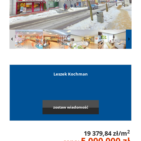
Lokale
Hale
Obiekty
Leszek Kochman
Leaflet
|
©
OpenStreetMap
contributors
Wynaj
Mieszkan
zostaw wiadomość
Lokale
2
19 379,84 zł/m
5 000 000 zł