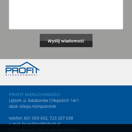
PROFIT NIERUCHOMOŚCI
Lębork ul. Batalionów Chłopskich 1A/1
obok sklepu Komputronik
telefon: 601 059 692, 723 207 038
e-mail: biuro@profitlebork.pl
https://www.facebook.com/profitlebork