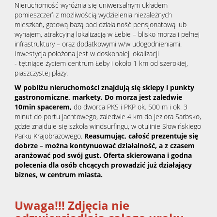
Nieruchomość wyróżnia się uniwersalnym układem
pomieszczeń z możliwością wydzielenia niezależnych
mieszkań, gotową bazą pod działalność pensjonatową lub
wynajem, atrakcyjną lokalizacją w Łebie – blisko morza i pełnej
infrastruktury – oraz dodatkowymi w/w udogodnieniami.
Inwestycja położona jest w doskonałej lokalizacji
- tętniące życiem centrum Łeby i około 1 km od szerokiej,
piaszczystej plaży.
W pobliżu nieruchomości znajdują się sklepy i punkty
gastronomiczne, markety. Do morza jest zaledwie
10min spacerem,
do dworca PKS i PKP ok. 500 m i ok. 3
minut do portu jachtowego, zaledwie 4 km do jeziora Sarbsko,
gdzie znajduje się szkoła windsurfingu, w otulinie Słowińskiego
Parku Krajobrazowego.
Reasumując, całość prezentuje się
dobrze – można kontynuować działalność, a z czasem
aranżować pod swój gust.
O
fe
rta skierowana i godna
polecenia dla osób chcących prowadzić już działający
biznes, w centrum miasta.
Uwaga!!! Zdjęcia nie