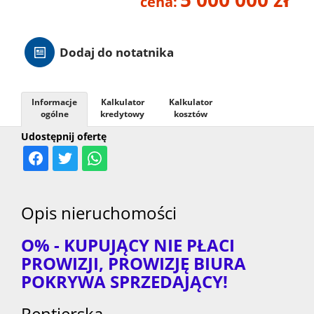
cena:
Hale
Dodaj do notatnika
Nieruc
Informacje
Kalkulator
Kalkulator
za
ogólne
kredytowy
kosztów
O
Udostępnij ofertę
granicą
firmie
Kontak
Opis nieruchomości
O% - KUPUJĄCY NIE PŁACI
PROWIZJI, PROWIZJĘ BIURA
POKRYWA SPRZEDAJĄCY!
Rentierska,