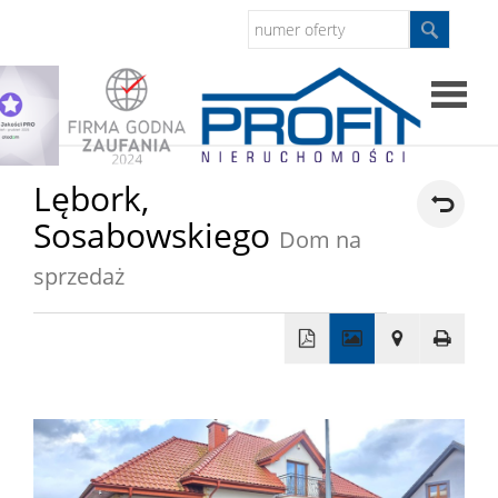
Strona
Lębork,
Sosabowskiego
główna
Dom na
Sprzed
sprzedaż
Mieszkan
+
Domy
−
Dzialki