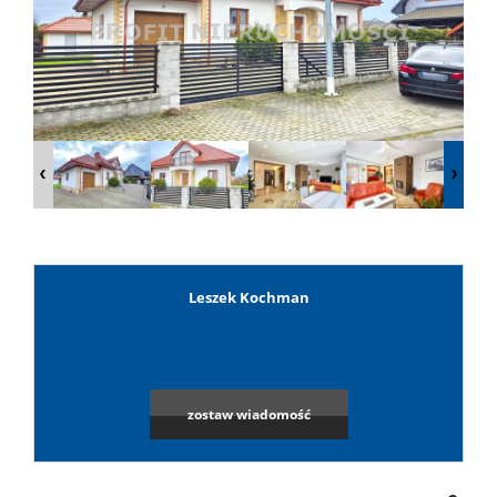
Lokale
Hale
Obiekty
Wynaj
Leszek Kochman
Leaflet
|
©
OpenStreetMap
contributors
Mieszkan
zostaw wiadomość
Lokale