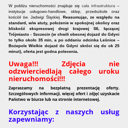
W pobliżu nieruchomości znajduje się
cała infrastruktura
–
instytucje usługowo-handlowe, sklep, przedszkole oraz
kościół św. Jadwigi Śląskiej.
Reasumując, ze względu na
standard, w/w atuty, położenie w spokojnej okolicy oraz
bliskość ekspresowej
drogi krajowej S6,
łączącej
Trójmiasto - Szczecin (w chwili obecnej dojazd do Gdyni
to tylko około 35 min, a po oddaniu odcinka Leśnice –
Bożepole Wielkie dojazd do Gdyni skróci się do ok 25
minut), oferta jest godna polecenia.
Uwaga!!! Zdjęcia nie
odzwierciedlają całego uroku
nieruchomości!!!
Zapraszamy na bezpłatną prezentację oferty.
Szczegółowych informacji, więcej ofert i zdjęć uzyskacie
Państwo w biurze lub na stronie internetowej.
Korzystając z naszych usług
zapewniamy: