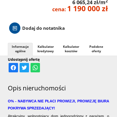
2
6 065,24 zł/m
1 190 000 zł
Hale
cena:
Nieruc
Dodaj do notatnika
za
O
Informacje
Kalkulator
Kalkulator
Podobne
ogólne
kredytowy
kosztów
oferty
granicą
Udostępnij ofertę
firmie
Kontak
Opis nieruchomości
O% - NABYWCA NIE PŁACI PROWIZJI, PROWIZJĘ BIURA
POKRYWA SPRZEDAJĄCY!
Atrakcyjny, wolnostojący dom jednorodzinny z garażem, o