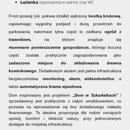
Łazienka
wyposażona w wannę oraz WC
Front posesji (ok. połowa działki) wyłożony
kostką brukową
,
zapewniając wygodny podjazd i dużą przestrzeń do
parkowania, natomiast tylna część to zadbany
ogród z
trawnikiem,
na którym znajduje się
murowane
p
omieszczenie gospodarcze,
którego boczna
część została praktycznie zagospodarowana jako
zadaszone miejsce do składowania drewna
kominkowego
. Dodatkowym atutem jest pełna infrastruktura
bezpieczeństwa:
monitoring, alarm, wideodomofon
, a
także
automatyczna brama wjazdowa
.
Dom inspirowany jest projektem
„Dom w Szkarłatkach”
i
sprzedawany jest praktycznie z całym umeblowaniem, co
pozwala na wprowadzenie się bez dodatkowego nakładu
finansowego. To idealna propozycja dla rodzin ceniących
spokój, komfort i bliskość natury, przy jednoczesnym
dostępie do miejskiej infrastruktury.