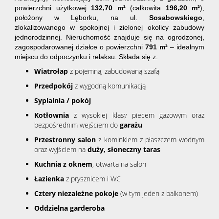
powierzchni użytkowej
132,70 m²
(całkowita
196,20 m²
),
położony w Lęborku, na ul.
Sosabowskiego
,
zlokalizowanego w spokojnej i zielonej okolicy zabudowy
jednorodzinnej. Nieruchomość znajduje się na ogrodzonej,
zagospodarowanej działce o powierzchni
791 m²
– idealnym
miejscu do odpoczynku i relaksu. Składa się z:
Wiatrołap
z pojemną, zabudowaną szafą
Przedpokój
z wygodną komunikacją
Sypialnia / pokój
Kotłownia
z wysokiej klasy piecem gazowym oraz
bezpośrednim wejściem do
garażu
Przestronny salon
z kominkiem z płaszczem wodnym
oraz wyjściem na
duży, słoneczny taras
Kuchnia z oknem
, otwarta na salon
Łazienka
z prysznicem i WC
Cztery niezależne pokoje
(w tym jeden z balkonem)
Oddzielna garderoba