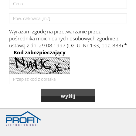
Hale
Wyrażam zgodę na przetwarzanie przez
Nieruc
pośrednika moich danych osobowych zgodnie z
ustawą z dn. 29.08.1997 (Dz. U. Nr 133, poz. 883).*
za
Kod zabezpieczający
O
granicą
firmie
Kontak