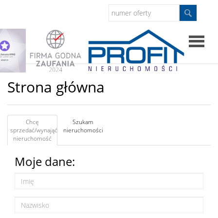
Strona
Strona główna
główna
Sprzed
Chcę
Szukam
sprzedać/wynająć
nieruchomości
nieruchomość
Mieszkan
Moje dane:
Domy
Dzialki