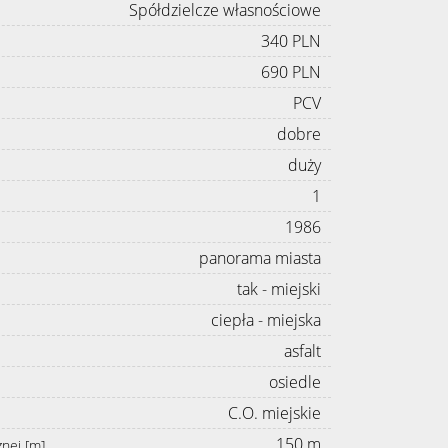
Spółdzielcze własnościowe
340 PLN
690 PLN
PCV
dobre
duży
1
1986
panorama miasta
tak - miejski
ciepła - miejska
asfalt
osiedle
C.O. miejskie
150 m
znej [m]