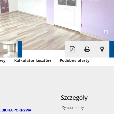
Leaflet
|
©
OpenStreetMap
owy
Kalkulator kosztów
Podobne oferty
Szczegóły
Symbol oferty
Ę BIURA POKRYWA