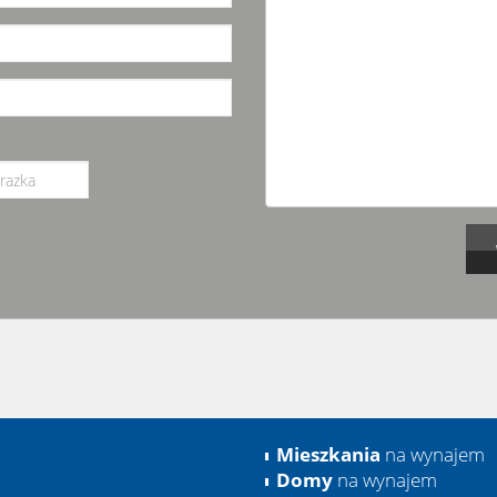
Mieszkania
na wynajem
Domy
na wynajem