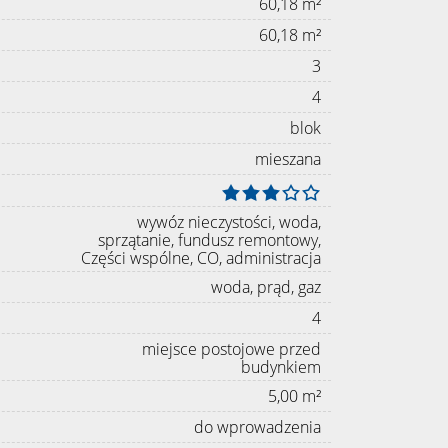
60,18 m²
60,18 m²
3
4
blok
mieszana
wywóz nieczystości, woda,
sprzątanie, fundusz remontowy,
Części wspólne, CO, administracja
woda, prąd, gaz
4
miejsce postojowe przed
budynkiem
5,00 m²
do wprowadzenia