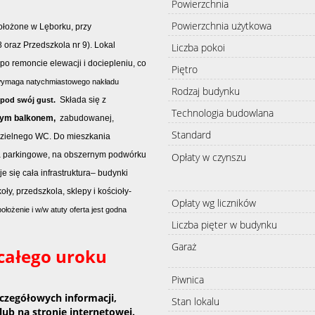
Powierzchnia
Powierzchnia użytkowa
łożone w Lęborku, przy
 oraz Przedszkola nr 9)
.
Lokal
Liczba pokoi
po remoncie elewacji i dociepleniu, co
Piętro
wymaga natychmiastowego nakładu
Rodzaj budynku
Składa się z
pod swój gust.
Technologia budowlana
ym balkonem,
zabudowanej,
Standard
ddzielnego WC. Do mieszkania
ca parkingowe, na obszernym podwórku
Opłaty w czynszu
e się cała infrastruktura– budynki
oły, przedszkola, sklepy i kościoły-
Opłaty wg liczników
ołożenie i w/w atuty oferta jest godna
Liczba pięter w budynku
Garaż
 całego uroku
Piwnica
zczegółowych informacji,
Stan lokalu
lub na stronie internetowej.