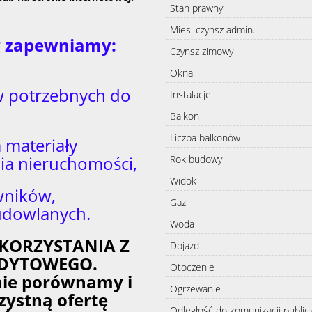
Stan prawny
Mies. czynsz admin.
ug zapewniamy:
Czynsz zimowy
Okna
 potrzebnych do
Instalacje
Balkon
Liczba balkonów
 materiały
a nieruchomości,
Rok budowy
Widok
wników,
Gaz
udowlanych.
Woda
KORZYSTANIA Z
Dojazd
DYTOWEGO.
Otoczenie
nie porównamy i
Ogrzewanie
zystną ofertę
Odległość do komunikacji public