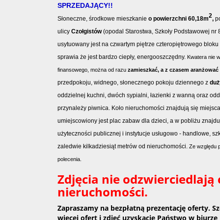
SPRZEDAJĄCY!!
2
Słoneczne, środkowe mieszkanie
o
powierzchni
60,18
m
,
po
ulicy
Czołgistów
(opodal
Starostwa, Szkoły Podstawowej nr 8
usytuowany jest na czwartym piętrze czteropiętrowego bloku 
sprawia że jest bardzo ciepły, energooszczędny.
Kwatera nie 
finansowego
, można od razu
zamieszkać, a z czasem aranżować 
przedpokoju, widnego, słonecznego pokoju dziennego z
duż
oddzielnej kuchni, dwóch sypialni, łazienki z wanną oraz o
przynależy piwnica. Koło nieruchomości znajdują się miejs
umiejscowiony jest plac zabaw dla dzieci, a w pobliżu znajduj
użyteczności publicznej i instytucje usługowo - handlowe, szk
zaledwie kilkadziesiąt metrów od nieruchomości.
Ze względu p
polecenia.
Zdjęcia nie odzwierciedlają
nieruchomości.
Zapraszamy na bezpłatną prezentację oferty. S
więcej ofert i zdjęć uzyskacie Państwo w biurze 