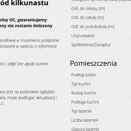
ród kilkunastu
Odl. do sklepu [m]
Odl. do szkoły [m]
olisy OC, gwarantujemy
eny nie zostanie doliczony
Odl. do przedszkola [m]
Usytuowanie
 handlowej w rozumieniu przepisów
Spółdzielnia/Zarządca
racowane w oparciu o informacje
Pomieszczenia
ści i zdjęć bez zgody autora
Podłogi pokoi
Typ kuchni
any jest na podstawie oględzin
Rodzaj kuchni
la, może podlegać aktualizacji i
Podłoga kuchni
.C.
Typ łazienki
Liczba łazienek
Glazura łazienki