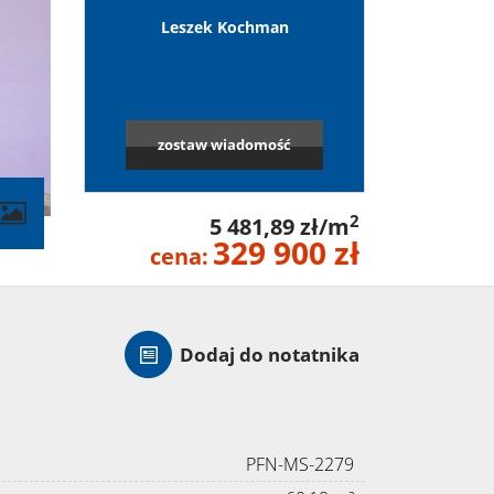
Leszek Kochman
zostaw wiadomość
contributors
2
5 481,89 zł/m
329 900 zł
cena:
Dodaj do notatnika
PFN-MS-2279