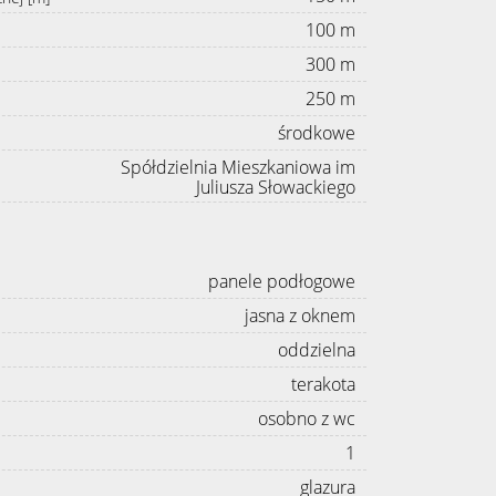
100 m
300 m
250 m
środkowe
Spółdzielnia Mieszkaniowa im
Juliusza Słowackiego
panele podłogowe
jasna z oknem
oddzielna
terakota
osobno z wc
1
glazura