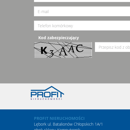
Kod zabezpieczający
PROFIT NIERUCHOMOŚCI
Lębork ul. Batalionów Chłopskich 1A/1
obok sklepu Komputronik