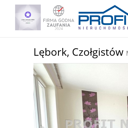
Lębork,
Czołgistów
+
−