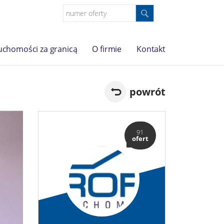
uchomości za granicą
O firmie
Kontakt
powrót
91
ofert