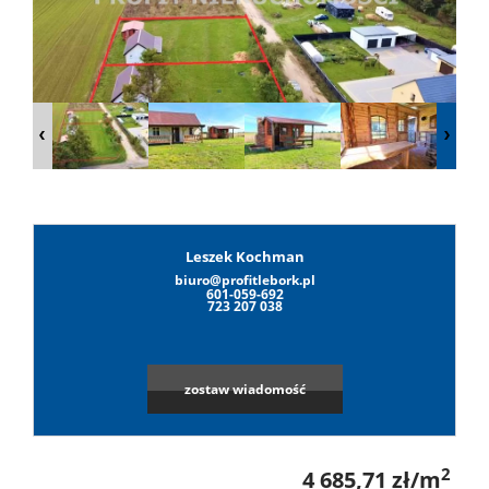
Lokale
Hale
Obiekty
Leszek Kochman
biuro@profitlebork.pl
Leaflet
|
©
OpenStreetMap
contributors
Wynaj
601-059-692
723 207 038
Mieszkan
zostaw wiadomość
Lokale
2
4 685,71 zł/m