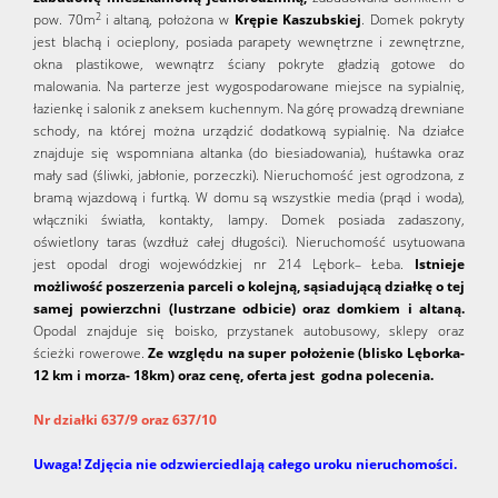
2
pow. 70m
i altaną, położona w
Krępie Kaszubskiej
. Domek pokryty
jest blachą i ocieplony, posiada parapety wewnętrzne i zewnętrzne,
okna plastikowe, wewnątrz ściany pokryte gładzią gotowe do
malowania. Na parterze jest wygospodarowane miejsce na sypialnię,
łazienkę i salonik z aneksem kuchennym. Na górę prowadzą drewniane
schody, na której można urządzić dodatkową sypialnię. Na działce
znajduje się wspomniana altanka (do biesiadowania), huśtawka oraz
mały sad (śliwki, jabłonie, porzeczki). Nieruchomość jest ogrodzona, z
bramą wjazdową i furtką. W domu są wszystkie media (prąd i woda),
włączniki światła, kontakty, lampy. Domek posiada zadaszony,
oświetlony taras (wzdłuż całej długości). Nieruchomość usytuowana
jest opodal drogi wojewódzkiej nr 214 Lębork– Łeba.
Istnieje
możliwość poszerzenia parceli o kolejną, sąsiadującą działkę o tej
samej powierzchni (lustrzane odbicie) oraz domkiem i altaną.
Opodal znajduje się boisko, przystanek autobusowy, sklepy oraz
ścieżki rowerowe.
Ze względu na super położenie (blisko Lęborka-
12 km i morza- 18km) oraz cenę, oferta jest godna polecenia.
Nr działki 637/9 oraz 637/10
Uwaga! Zdjęcia nie odzwierciedlają całego uroku nieruchomości.