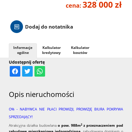
328 000 zł
cena:
Hale
Dodaj do notatnika
Nieruc
za
Informacje
Kalkulator
Kalkulator
O
ogólne
kredytowy
kosztów
Udostępnij ofertę
granicą
firmie
Kontak
Opis nieruchomości
O% - NABYWCA NIE PŁACI PROWIZJI, PROWIZJĘ BIURA POKRYWA
SPRZEDAJĄCY!
2
Atrakcyjna działka budowlana
o pow. 988m
z przeznaczeniem pod
zabudowę mieszkaniową jednorodzinną
,
zabudowana domkiem o