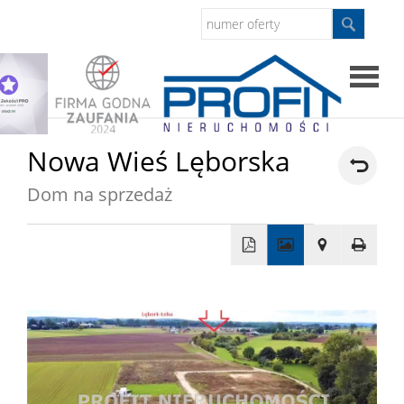
Strona
Nowa Wieś Lęborska
główna
Dom na sprzedaż
Sprzed
Mieszkan
+
−
Domy
Dzialki