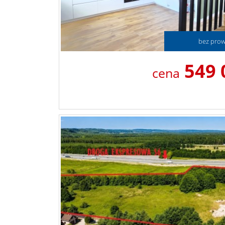
bez prowi
549 
cena