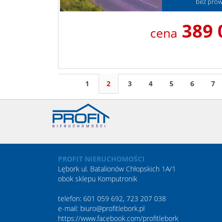
bez prowi
389 
cena
1
2
3
4
5
6
7
PROFIT NIERUCHOMOŚCI
Lębork ul. Batalionów Chłopskich 1A/1
obok sklepu Komputronik
telefon: 601 059 692, 723 207 038
e-mail: biuro@profitlebork.pl
https://www.facebook.com/profitlebork