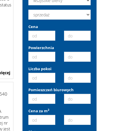
status
Cena
Powierzchnia
Liczba pokoi
ięcej
Pomieszczeń biurowych
540
2
Cena za m
A
ntrum
ej nr
y jest