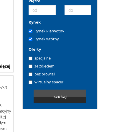
Piętro
Rynek
Rynek Pierwotny
Rynek wtórny
Oferty
specjalne
ięcej
ze zdjęciem
bez prowizji
wirtualny spacer
539
A
acyjny
itej
ałym
m i ...