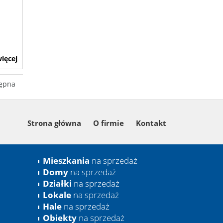
ięcej
ępna
Strona główna
O firmie
Kontakt
Mieszkania
na sprzedaż
Domy
na sprzedaż
Działki
na sprzedaż
Lokale
na sprzedaż
Hale
na sprzedaż
Obiekty
na sprzedaż