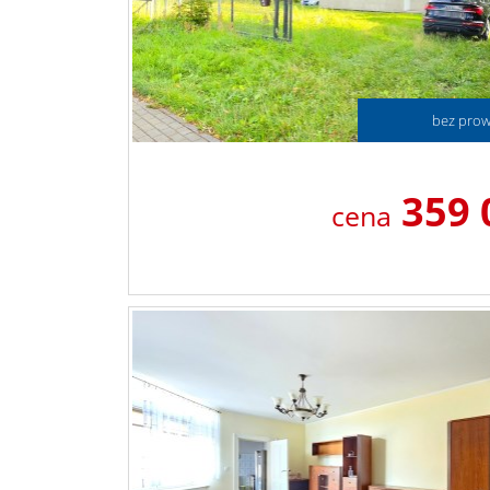
bez prowi
359 
cena