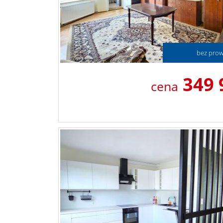
bez prowi
349 
cena