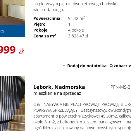
na pierwszym piętrze dwupiętrowego budynku
wielorodzinnego, ...
2
Powierzchnia
91,42 m
Piętro
1
Pokoje
4 pokoje
zji
2
Cena za m
3 828,47 zł
999
zł
Dodaj do notatnika
zobacz w
Lębork,
Nadmorska
PFN-MS-2
mieszkanie na sprzedaż
O% - NABYWCA NIE PŁACI PROWIZJI, PROWIZJĘ BIUR
POKRYWA SPRZEDAJĄCY! Bezczynszowy, dwukondygn
apartament o powierzchni użytkowej 49,39m2, całkow
około 81m2, z balkonem, miejscem parkingowym i m
ogródkiem, zlokalizowany na nowo powstałym, spokojny