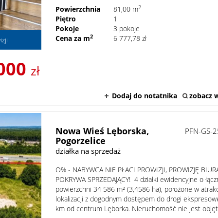
2
Powierzchnia
81,00 m
Piętro
1
Pokoje
3 pokoje
2
Cena za m
6 777,78 zł
zji
000
zł
Dodaj do notatnika
zobacz w
Nowa Wieś Lęborska,
PFN-GS-2
Pogorzelice
działka na sprzedaż
O% - NABYWCA NIE PŁACI PROWIZJI, PROWIZJĘ BIUR
POKRYWA SPRZEDAJĄCY! 4 działki ewidencyjne o łącz
powierzchni 34 586 m² (3,4586 ha), położone w atrakc
lokalizacji z dogodnym dostępem do drogi ekspresowe
km od centrum Lęborka. Nieruchomość nie jest objęta