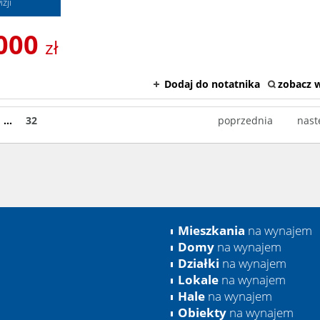
zji
000
zł
Dodaj do notatnika
zobacz w
...
32
poprzednia
nast
Mieszkania
na wynajem
Domy
na wynajem
Działki
na wynajem
Lokale
na wynajem
Hale
na wynajem
Obiekty
na wynajem