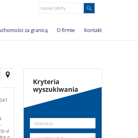
uchomości za granicą
O firmie
Kontakt
Kryteria
wyszukiwania
541
A
-
zy ul.
ałce o