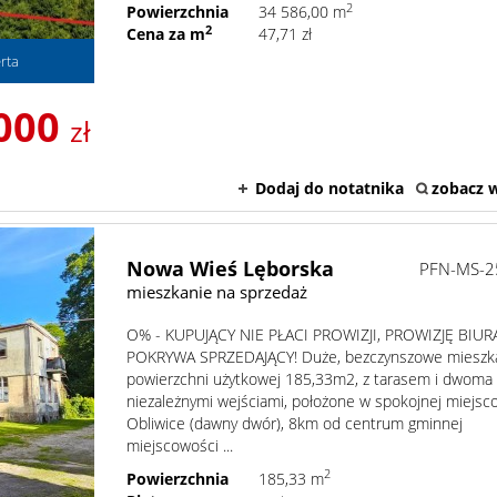
2
Powierzchnia
34 586,00 m
2
Cena za m
47,71 zł
rta
 000
zł
Dodaj do notatnika
zobacz w
Nowa Wieś Lęborska
PFN-MS-2
mieszkanie na sprzedaż
O% - KUPUJĄCY NIE PŁACI PROWIZJI, PROWIZJĘ BIUR
POKRYWA SPRZEDAJĄCY! Duże, bezczynszowe mieszk
powierzchni użytkowej 185,33m2, z tarasem i dwoma
niezależnymi wejściami, położone w spokojnej miejsc
Obliwice (dawny dwór), 8km od centrum gminnej
miejscowości ...
2
Powierzchnia
185,33 m