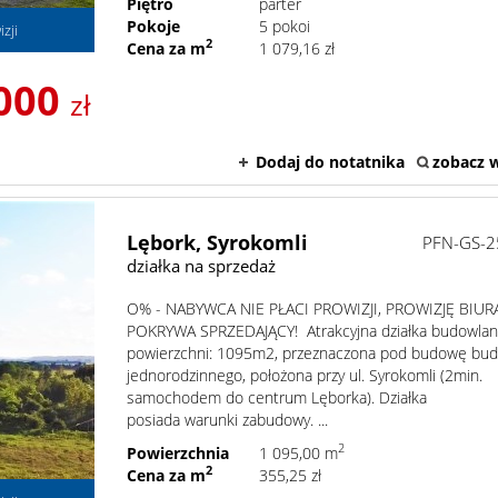
Piętro
parter
Pokoje
5 pokoi
zji
2
Cena za m
1 079,16 zł
000
zł
Dodaj do notatnika
zobacz w
Lębork,
Syrokomli
PFN-GS-2
działka na sprzedaż
O% - NABYWCA NIE PŁACI PROWIZJI, PROWIZJĘ BIUR
POKRYWA SPRZEDAJĄCY! Atrakcyjna działka budowlan
powierzchni: 1095m2, przeznaczona pod budowę bu
jednorodzinnego, położona przy ul. Syrokomli (2min.
samochodem do centrum Lęborka). Działka
posiada warunki zabudowy. ...
2
Powierzchnia
1 095,00 m
2
Cena za m
355,25 zł