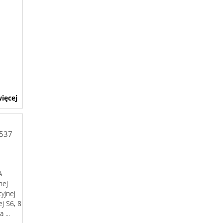
ięcej
537
A
nej
yjnej
j S6, 8
 ...