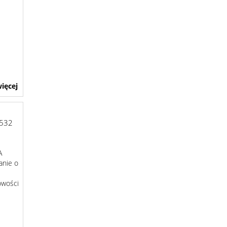
ięcej
532
A
anie o
owości