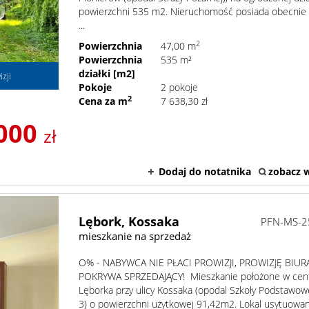
powierzchni 535 m2. Nieruchomość posiada obecnie 
...
2
Powierzchnia
47,00 m
Powierzchnia
535 m²
działki [m2]
zji
Pokoje
2 pokoje
2
Cena za m
7 638,30 zł
000
zł
Dodaj do notatnika
zobacz w
Lębork,
Kossaka
PFN-MS-2
mieszkanie na sprzedaż
O% - NABYWCA NIE PŁACI PROWIZJI, PROWIZJĘ BIUR
POKRYWA SPRZEDAJĄCY! Mieszkanie położone w ce
Lęborka przy ulicy Kossaka (opodal Szkoły Podstawow
3) o powierzchni użytkowej 91,42m2. Lokal usytuowan