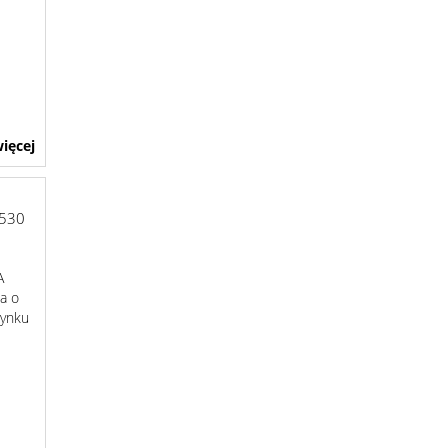
ięcej
530
A
a o
dynku