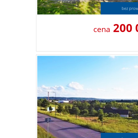
bez prowi
200 
cena