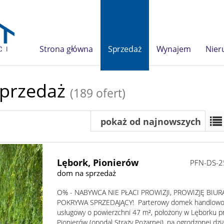
Strona główna
Sprzedaż
Wynajem
Nier
sprzedaż
(189 ofert)
pokaż od najnowszych
Lębork,
Pionierów
PFN-DS-2
dom na sprzedaż
O% - NABYWCA NIE PŁACI PROWIZJI, PROWIZJĘ BIUR
POKRYWA SPRZEDAJĄCY! Parterowy domek handlowo
usługowy o powierzchni 47 m², położony w Lęborku pr
Pionierów (opodal Straży Pożarnej), na ogrodzonej dzi