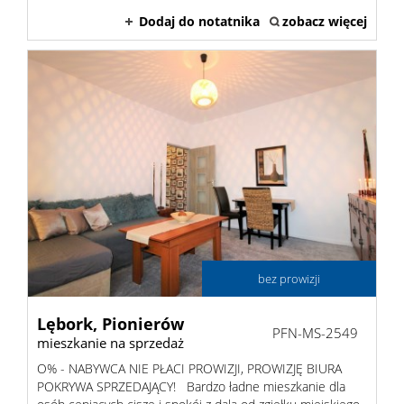
Dodaj do notatnika
zobacz więcej
Hale
Nieruc
za
O
granicą
firmie
Kontak
bez prowizji
Lębork,
Pionierów
PFN-MS-2549
mieszkanie na sprzedaż
O% - NABYWCA NIE PŁACI PROWIZJI, PROWIZJĘ BIURA
POKRYWA SPRZEDAJĄCY! Bardzo ładne mieszkanie dla