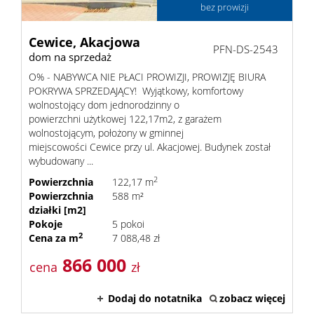
bez prowizji
Cewice,
Akacjowa
PFN-DS-2543
dom na sprzedaż
O% - NABYWCA NIE PŁACI PROWIZJI, PROWIZJĘ BIURA
POKRYWA SPRZEDAJĄCY! Wyjątkowy, komfortowy
wolnostojący dom jednorodzinny o
powierzchni użytkowej 122,17m2, z garażem
wolnostojącym, położony w gminnej
miejscowości Cewice przy ul. Akacjowej. Budynek został
wybudowany ...
2
Powierzchnia
122,17 m
Powierzchnia
588 m²
działki [m2]
Pokoje
5 pokoi
2
Cena za m
7 088,48 zł
866 000
cena
zł
Dodaj do notatnika
zobacz więcej