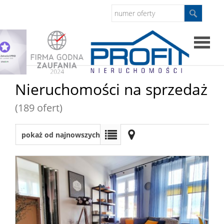
Strona
Nieruchomości na sprzedaż
główna
(189 ofert)
Sprzed
pokaż od najnowszych
Mieszkan
Domy
Dzialki