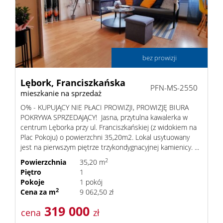
Lokale
bez prowizji
Hale
Lębork,
Franciszkańska
PFN-MS-2550
mieszkanie na sprzedaż
Obiekty
O% - KUPUJĄCY NIE PŁACI PROWIZJI, PROWIZJĘ BIURA
POKRYWA SPRZEDAJĄCY! Jasna, przytulna kawalerka w
centrum Lęborka przy ul. Franciszkańskiej (z widokiem na
Wynaj
Plac Pokoju) o powierzchni 35,20m2. Lokal usytuowany
jest na pierwszym piętrze trzykondygnacyjnej kamienicy. ...
2
Powierzchnia
35,20 m
Mieszkan
Piętro
1
Pokoje
1 pokój
2
Cena za m
9 062,50 zł
Lokale
319 000
cena
zł