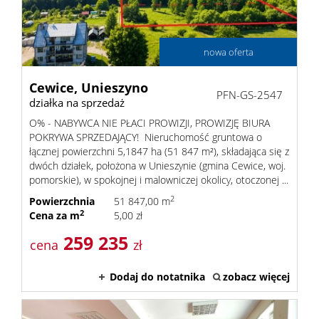
nowa oferta
Cewice,
Unieszyno
PFN-GS-2547
działka na sprzedaż
O% - NABYWCA NIE PŁACI PROWIZJI, PROWIZJĘ BIURA
POKRYWA SPRZEDAJĄCY! Nieruchomość gruntowa o
łącznej powierzchni 5,1847 ha (51 847 m²), składająca się z
dwóch działek, położona w Unieszynie (gmina Cewice, woj.
pomorskie), w spokojnej i malowniczej okolicy, otoczonej ...
2
Powierzchnia
51 847,00 m
2
Cena za m
5,00 zł
259 235
cena
zł
Dodaj do notatnika
zobacz więcej