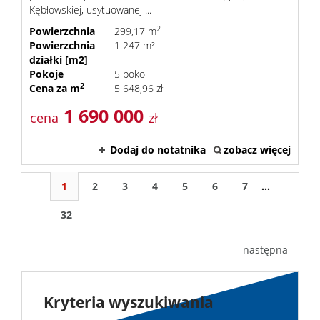
Kębłowskiej, usytuowanej ...
2
Powierzchnia
299,17 m
Powierzchnia
1 247 m²
działki [m2]
Pokoje
5 pokoi
2
Cena za m
5 648,96 zł
1 690 000
cena
zł
Dodaj do notatnika
zobacz więcej
1
2
3
4
5
6
7
...
32
następna
Kryteria wyszukiwania