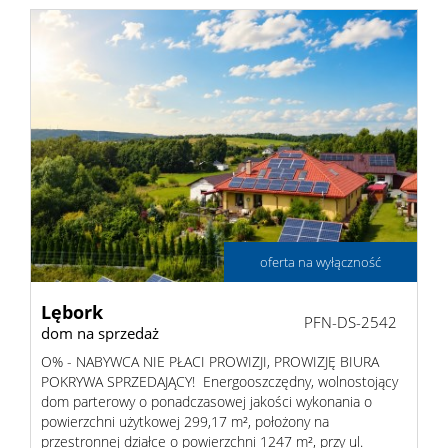
oferta na wyłączność
Lębork
PFN-DS-2542
dom na sprzedaż
O% - NABYWCA NIE PŁACI PROWIZJI, PROWIZJĘ BIURA
POKRYWA SPRZEDAJĄCY! Energooszczędny, wolnostojący
dom parterowy o ponadczasowej jakości wykonania o
powierzchni użytkowej 299,17 m², położony na
przestronnej działce o powierzchni 1247 m², przy ul.