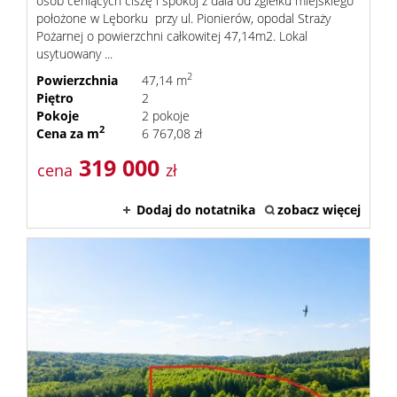
osób ceniących ciszę i spokój z dala od zgiełku miejskiego
położone w Lęborku przy ul. Pionierów, opodal Straży
Pożarnej o powierzchni całkowitej 47,14m2. Lokal
usytuowany ...
2
Powierzchnia
47,14 m
Piętro
2
Pokoje
2 pokoje
2
Cena za m
6 767,08 zł
319 000
cena
zł
Dodaj do notatnika
zobacz więcej