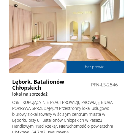
bez prowizji
Lębork,
Batalionów
PFN-LS-2546
Chłopskich
lokal na sprzedaż
O% - KUPUJĄCY NIE PŁACI PROWIZJI, PROWIZJĘ BIURA
POKRYWA SPRZEDAJĄCY! Przestronny lokal usługowo-
biurowy zlokalizowany w ścisłym centrum miasta w
Lęborku przy ul. Batalionów Chłopskich w Pasażu
Handlowym "Nad Rzeką". Nieruchomość o powierzchni
użytkowej 64,7m2 usytuowana ...