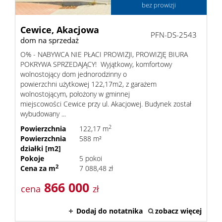
bez prowizji
Cewice,
Akacjowa
PFN-DS-2543
dom na sprzedaż
O% - NABYWCA NIE PŁACI PROWIZJI, PROWIZJĘ BIURA
POKRYWA SPRZEDAJĄCY! Wyjątkowy, komfortowy
wolnostojący dom jednorodzinny o
powierzchni użytkowej 122,17m2, z garażem
wolnostojącym, położony w gminnej
miejscowości Cewice przy ul. Akacjowej. Budynek został
wybudowany ...
2
Powierzchnia
122,17 m
Powierzchnia
588 m²
działki [m2]
Pokoje
5 pokoi
2
Cena za m
7 088,48 zł
866 000
cena
zł
Dodaj do notatnika
zobacz więcej