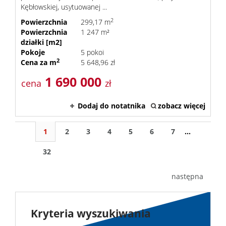
Kębłowskiej, usytuowanej ...
2
Powierzchnia
299,17 m
Powierzchnia
1 247 m²
działki [m2]
Pokoje
5 pokoi
2
Cena za m
5 648,96 zł
1 690 000
cena
zł
Dodaj do notatnika
zobacz więcej
1
2
3
4
5
6
7
...
32
następna
Kryteria wyszukiwania