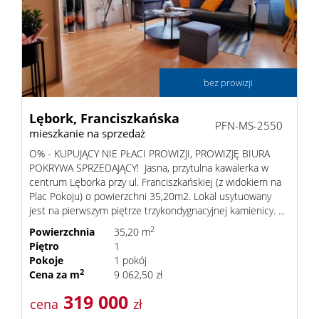
Lokale
bez prowizji
Hale
Lębork,
Franciszkańska
PFN-MS-2550
mieszkanie na sprzedaż
Obiekty
O% - KUPUJĄCY NIE PŁACI PROWIZJI, PROWIZJĘ BIURA
POKRYWA SPRZEDAJĄCY! Jasna, przytulna kawalerka w
centrum Lęborka przy ul. Franciszkańskiej (z widokiem na
Wynaj
Plac Pokoju) o powierzchni 35,20m2. Lokal usytuowany
jest na pierwszym piętrze trzykondygnacyjnej kamienicy. ...
2
Powierzchnia
35,20 m
Mieszkan
Piętro
1
Pokoje
1 pokój
2
Cena za m
9 062,50 zł
Lokale
319 000
cena
zł