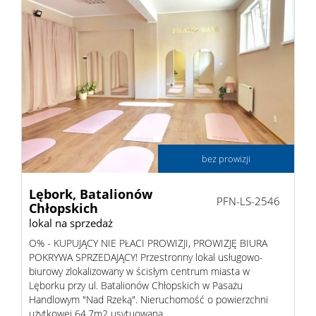
bez prowizji
Lębork,
Batalionów
PFN-LS-2546
Chłopskich
lokal na sprzedaż
O% - KUPUJĄCY NIE PŁACI PROWIZJI, PROWIZJĘ BIURA
POKRYWA SPRZEDAJĄCY! Przestronny lokal usługowo-
biurowy zlokalizowany w ścisłym centrum miasta w
Lęborku przy ul. Batalionów Chłopskich w Pasażu
Handlowym "Nad Rzeką". Nieruchomość o powierzchni
użytkowej 64,7m2 usytuowana ...