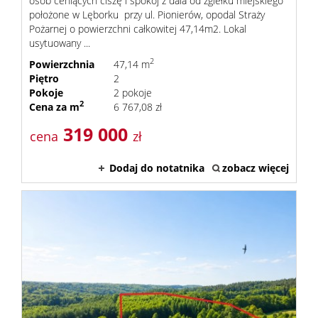
osób ceniących ciszę i spokój z dala od zgiełku miejskiego
położone w Lęborku przy ul. Pionierów, opodal Straży
Pożarnej o powierzchni całkowitej 47,14m2. Lokal
usytuowany ...
2
Powierzchnia
47,14 m
Piętro
2
Pokoje
2 pokoje
2
Cena za m
6 767,08 zł
319 000
cena
zł
Dodaj do notatnika
zobacz więcej