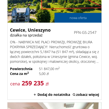
nowa oferta
Cewice,
Unieszyno
PFN-GS-2547
działka na sprzedaż
O% - NABYWCA NIE PŁACI PROWIZJI, PROWIZJĘ BIURA
POKRYWA SPRZEDAJĄCY! Nieruchomość gruntowa o
łącznej powierzchni 5,1847 ha (51 847 m²), składająca się z
dwóch działek, położona w Unieszynie (gmina Cewice, woj.
pomorskie), w spokojnej i malowniczej okolicy, otoczonej ...
2
Powierzchnia
51 847,00 m
2
Cena za m
5,00 zł
259 235
cena
zł
Dodaj do notatnika
zobacz więcej