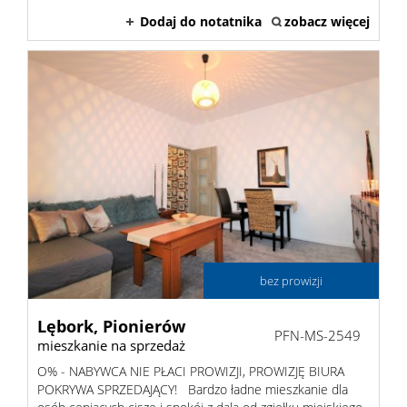
Dodaj do notatnika
zobacz więcej
Hale
Nieruc
za
O
granicą
firmie
Kontak
bez prowizji
Lębork,
Pionierów
PFN-MS-2549
mieszkanie na sprzedaż
O% - NABYWCA NIE PŁACI PROWIZJI, PROWIZJĘ BIURA
POKRYWA SPRZEDAJĄCY! Bardzo ładne mieszkanie dla