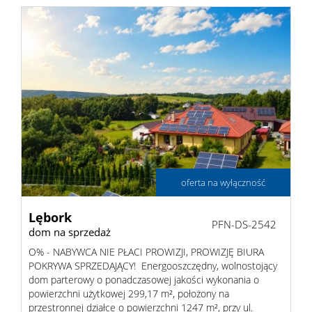
oferta na wyłączność
Lębork
PFN-DS-2542
dom na sprzedaż
O% - NABYWCA NIE PŁACI PROWIZJI, PROWIZJĘ BIURA
POKRYWA SPRZEDAJĄCY! Energooszczędny, wolnostojący
dom parterowy o ponadczasowej jakości wykonania o
powierzchni użytkowej 299,17 m², położony na
przestronnej działce o powierzchni 1247 m², przy ul.