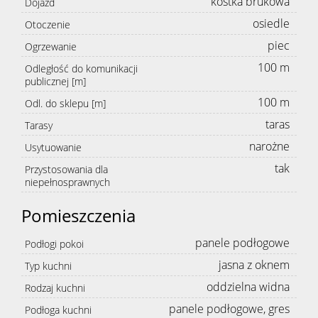
kostka brukowa
Dojazd
osiedle
Otoczenie
piec
Ogrzewanie
100 m
Odległość do komunikacji
publicznej [m]
100 m
Odl. do sklepu [m]
taras
Tarasy
narożne
Usytuowanie
tak
Przystosowania dla
niepełnosprawnych
Pomieszczenia
panele podłogowe
Podłogi pokoi
jasna z oknem
Typ kuchni
oddzielna widna
Rodzaj kuchni
panele podłogowe, gres
Podłoga kuchni