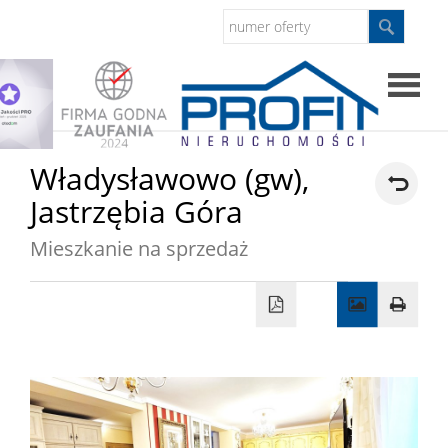
Strona
Władysławowo (gw),
Jastrzębia Góra
główna
Sprzed
Mieszkanie na sprzedaż
Mieszkan
Domy
Dzialki