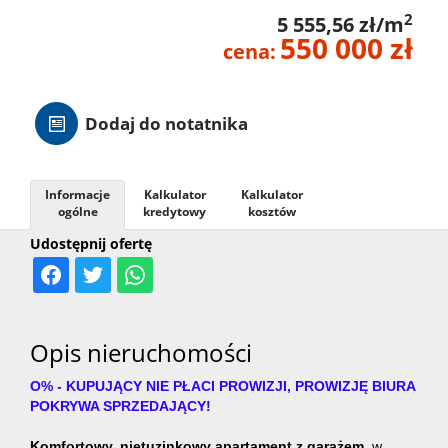
2
5 555,56 zł/m
Hale
550 000 zł
cena:
Nieruc
Dodaj do notatnika
za
O
Informacje
Kalkulator
Kalkulator
ogólne
kredytowy
kosztów
granicą
firmie
Kontak
Udostępnij ofertę
Opis nieruchomości
O% - KUPUJĄCY NIE PŁACI PROWIZJI, PROWIZJĘ BIURA
POKRYWA SPRZEDAJĄCY!
Komfortowy, nietuzinkowy apartament z garażem
, w