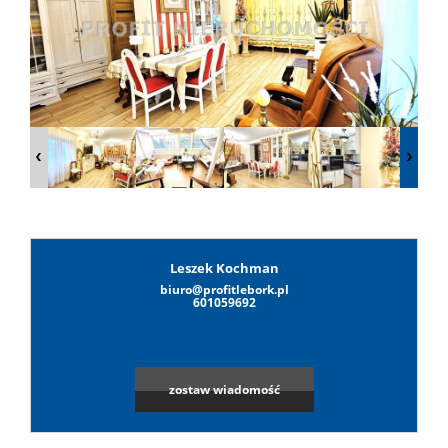
Lokale
Hale
Obiekty
Wynaj
Leszek Kochman
biuro@profitlebork.pl
601059692
Mieszkan
zostaw wiadomość
Lokale