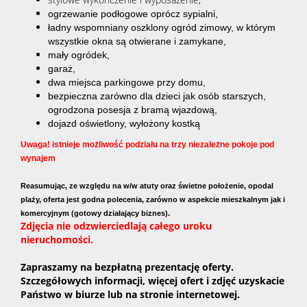
ogrzewanie podłogowe oprócz sypialni,
ładny wspomniany oszklony ogród zimowy, w którym
wszystkie okna są otwierane i zamykane,
mały ogródek,
garaż,
dwa miejsca parkingowe przy domu,
bezpieczna zarówno dla dzieci jak osób starszych,
ogrodzona posesja z bramą wjazdową,
dojazd oświetlony, wyłożony kostką
Uwaga! istnieje możliwość podziału na trzy niezależne pokoje pod
wynajem
Reasumując, ze względu na w/w atuty oraz świetne położenie, opodal
plaży
,
oferta jest godna polecenia, zarówno w aspekcie mieszkalnym jak i
komercyjnym
(gotowy działający biznes).
Zdjęcia nie odzwierciedlają całego uroku
nieruchomości.
Zapraszamy na bezpłatną prezentację oferty.
Szczegółowych informacji, więcej ofert i zdjęć uzyskacie
Państwo w biurze lub na stronie internetowej.