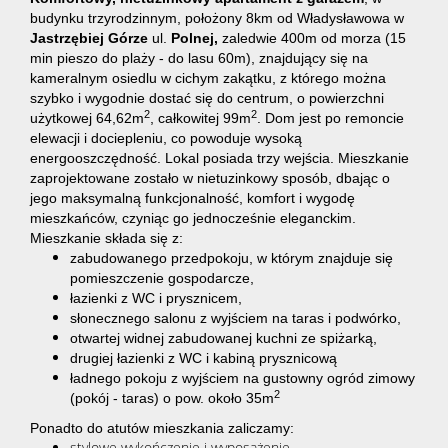
budynku trzyrodzinnym,
położony 8km od Władysławowa w
Jastrzębiej Górze
ul.
Polnej,
zaledwie 400m od morza (15
min pieszo do plaży - do lasu 60m), z
najdujący się na
kameralnym osiedlu w
cichym zakątku, z którego można
szybko i wygodnie dostać się do centrum, o powierzchni
2
2
użytkowej 64,62m
, całkowitej 99m
.
Dom jest po remoncie
elewacji i dociepleniu, co powoduje wysoką
energooszczędność. Lokal posiada trzy wejścia. Mieszkanie
zaprojektowane zostało w nietuzinkowy sposób, dbając o
jego maksymalną funkcjonalność, komfort i wygodę
mieszkańców, czyniąc go jednocześnie eleganckim.
Mieszkanie składa się z:
zabudowanego przedpokoju, w którym znajduje się
pomieszczenie gospodarcze,
łazienki z WC i prysznicem,
słonecznego salonu z wyjściem na taras i podwórko,
otwartej widnej zabudowanej kuchni ze spiżarką,
drugiej łazienki z WC i kabiną prysznicową
ładnego pokoju z wyjściem na
gustowny ogród zimowy
2
(pokój - taras) o pow. około 35m
Ponadto do atutów mieszkania zaliczamy:
stylowe wykończenie i wyposażenie,