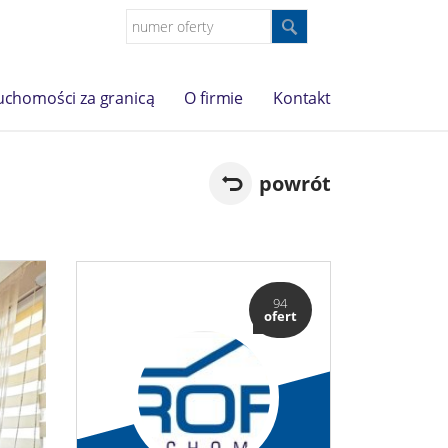
uchomości za granicą
O firmie
Kontakt
powrót
94
ofert