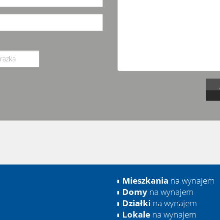
Mieszkania
na wynajem
Domy
na wynajem
Działki
na wynajem
Lokale
na wynajem