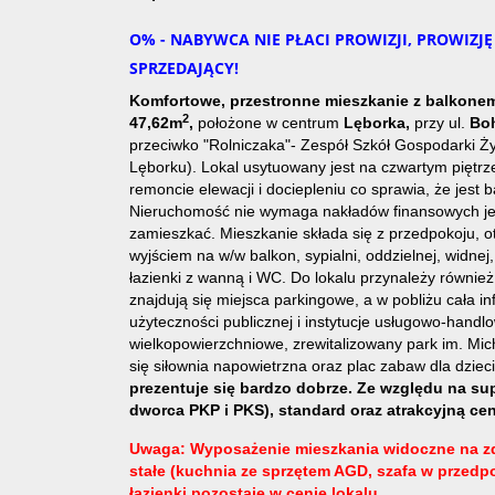
O% - NABYWCA NIE PŁACI PROWIZJI, PROWIZJ
SPRZEDAJĄCY!
Komfortowe, przestronne mieszkanie z balkon
2
47,62m
,
położone w centrum
Lęborka,
przy ul.
Bo
przeciwko "Rolniczaka"- Zespół Szkół Gospodarki Ż
Lęborku). Lokal usytuowany jest na czwartym piętrz
remoncie elewacji i dociepleniu co sprawia, że jest b
Nieruchomość nie wymaga nakładów finansowych je
zamieszkać. Mieszkanie składa się z przedpokoju, 
wyjściem na w/w balkon, sypialni, oddzielnej, widne
łazienki z wanną i WC. Do lokalu przynależy równie
znajdują się miejsca parkingowe, a w pobliżu cała in
użyteczności publicznej i instytucje usługowo-handlo
wielkopowierzchniowe, zrewitalizowany park im. Mic
się siłownia napowietrzna oraz plac zabaw dla dziec
prezentuje się bardzo dobrze. Ze względu na su
dworca PKP i PKS), standard oraz atrakcyjną cen
Uwaga: Wyposażenie mieszkania widoczne na z
stałe (kuchnia ze sprzętem AGD, szafa w przedp
łazienki pozostaje w cenie lokalu.