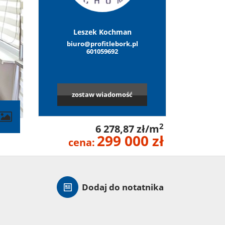
Leszek Kochman
biuro@profitlebork.pl
601059692
zostaw wiadomość
contributors
2
6 278,87 zł/m
299 000 zł
cena:
Dodaj do notatnika