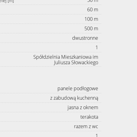
znej [m]
60 m
100 m
500 m
dwustronne
1
Spółdzielnia Mieszkaniowa im
Juliusza Słowackiego
panele podłogowe
z zabudową kuchenną
jasna z oknem
terakota
razem z wc
1