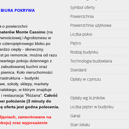
Symbol oferty
Ę BIURA POKRYWA
Powierzchnia
Powierzchnia użytkowa
em
o powierzchni
haterów Monte Cassino
(na
Liczba pokoi
ywnościowej i Agrobiznesu w
Piętro
e czteropiętrowego bloku po
ardzo ciepły - słoneczny.
Rodzaj budynku
st po remoncie, można od razu
Technologia budowlana
otwartego pokoju dziennego z
j, zabudowanej kuchni oraz
Standard
ż piwnica. Koło nieruchomości
frastruktura – budynki
Opłaty w czynszu
we, szkoły, sklepy, markety
halskiego, w którym znajduje
i i restauracja "Różana".
Całość
Opłaty wg liczników
per położenie (3 minuty do
Liczba pięter w budynku
ę oferta jest godna polecenia.
Garaż
djęciach, zamontowane na
okoju) oraz wyposażenie
Stan lokalu