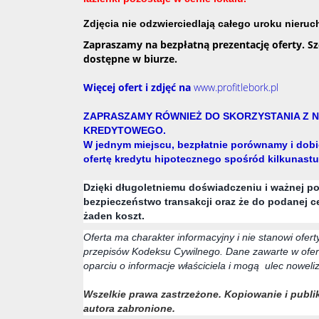
Zdjęcia nie odzwierciedlają całego uroku nieru
Zapraszamy na bezpłatną prezentację oferty. S
dostępne w biurze.
Więcej ofert i zdjęć na
www.profitlebork.pl
ZAPRASZAMY RÓWNIEŻ DO SKORZYSTANIA Z
KREDYTOWEGO.
W jednym miejscu, bezpłatnie porównamy i dobi
ofertę kredytu hipotecznego spośród kilkunast
Dzięki długoletniemu doświadczeniu i ważnej p
bezpieczeństwo transakcji oraz że do podanej c
żaden koszt.
Oferta ma charakter informacyjny i nie stanowi ofer
przepisów Kodeksu Cywilnego. Dane zawarte w ofer
oparciu o informacje właściciela i mogą ulec noweliz
Wszelkie prawa zastrzeżone. Kopiowanie i publik
autora zabronione.