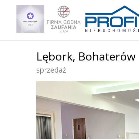
Lębork,
Bohaterów 
sprzedaż
+
−