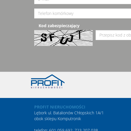
Kod zabezpieczający
PROFIT NIERUCHOMOŚCI
Lębork ul. Batalionów Chłopskich 1A/1
obok sklepu Komputronik
telefon: 601 059 692, 723 207 038