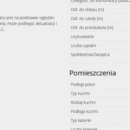
Odległość do komunikacji public
Odl. do sklepu [m]
any jest na podstawie oględzin
Odl. do szkoły [m]
la, może podlegać aktualizacji i
Odl. do przedszkola [m]
.C.
Usytuowanie
Liczba sypialni
Spółdzielnia/Zarządca
Pomieszczenia
Podłogi pokoi
Typ kuchni
Rodzaj kuchni
Podłoga kuchni
Typ łazienki
Liczba łazienek