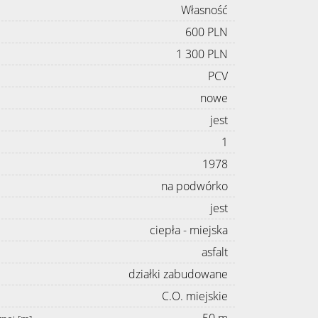
Własność
600 PLN
1 300 PLN
PCV
nowe
jest
1
1978
na podwórko
jest
ciepła - miejska
asfalt
działki zabudowane
C.O. miejskie
50 m