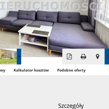
Leaflet
|
©
OpenStreetMap
owy
Kalkulator kosztów
Podobne oferty
Szczegóły