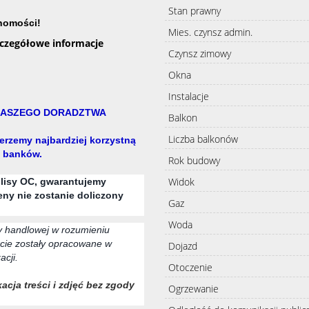
Stan prawny
chomości!
Mies. czynsz admin.
zczegółowe informacje
Czynsz zimowy
Okna
Instalacje
 NASZEGO DORADZTWA
Balkon
Liczba balkonów
erzemy najbardziej korzystną
u banków.
Rok budowy
Widok
olisy OC, gwarantujemy
eny nie zostanie doliczony
Gaz
Woda
ty handlowej w rozumieniu
cie zostały opracowane w
Dojazd
acji.
Otoczenie
acja treści i zdjęć bez zgody
Ogrzewanie