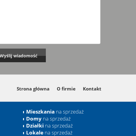
Strona główna
O firmie
Kontakt
Mieszkania
na sprzedaż
Domy
na sprzedaż
Działki
na sprzedaż
Lokale
na sprzedaż